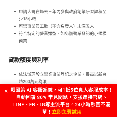
申請人需在過去三年內參與政府創業研習課程至
少18小時
所營事業員工數（不含負責人）未滿五人
符合特定的營業類型，如免辦營業登記的小規模
商業
貸款額度與利率
依法辦理設立營業事業登記之企業，最高以新台
幣200萬元為限
所營事業符合商業登記法第五條規定得免辦理登
戰國策 AI 客服系統，可1抵5位真人客服成本！
記之小規模商業，其貸款額度最高以50萬元為限
自動回覆 80% 常見問題，支援串接官網、
前2年免息（勞動部全額補貼），第3年起按郵儲
LINE、FB、IG等主流平台。24小時秒回不漏
利率加碼年息0.575%（目前為2.17%）浮動計息
單！
立即免費試用