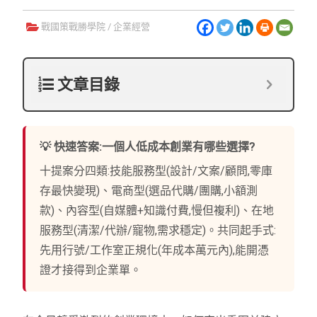
戰國策戰勝學院
/
企業經營
文章目錄
💡 快速答案:一個人低成本創業有哪些選擇?
十提案分四類:技能服務型(設計/文案/顧問,零庫
存最快變現)、電商型(選品代購/團購,小額測
款)、內容型(自媒體+知識付費,慢但複利)、在地
服務型(清潔/代辦/寵物,需求穩定)。共同起手式:
先用行號/工作室正規化(年成本萬元內),能開憑
證才接得到企業單。