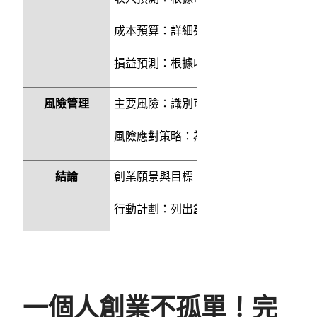
成本預算：詳細列出各項成本，包括生
損益預測：根據收入和成本預算，預測
風險管理
主要風險：識別可能影響創業成功的主
風險應對策略：為每一個主要風險制定
結論
創業願景與目標：重申創業項目的願景
行動計劃：列出創業初期的具體行動步
附件
團隊成員簡介：介紹創業團隊的核心成
/
產品
服務展示：包含產品圖片、服務範
一個人創業不孤單！完