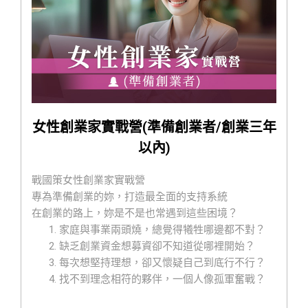
我們將提供妳：
領導力訓練：幫助妳建立自信與決策力
企業管理思維：從商業模式到組織營運一次學會
家庭與事業平衡術：打造可持續的創業人生
網路行銷實戰：社群、短影音、個人品牌通通教
創業心法陪跑：讓妳不是一個人在戰鬥！
無論妳是正在規劃創業，或已經在創業路上需要重新
校準方向，
女性創業家實戰營(準備創業者/創業三年
這個營隊都將成為妳成功起飛的助推器！
以內)
一起成為「兼顧家庭與事業的女力創業家」
一起打造「有獲利、有自由、有成就感的理想事業」
戰國策女性創業家實戰營
若您已經創業成立公司超過一年，
歡迎報名女性企業
專為準備創業的妳，打造最全面的支持系統
家經營管理進階班(公司已成立)課程
在創業的路上，妳是不是也常遇到這些困境？
家庭與事業兩頭燒，總覺得犧牲哪邊都不對？
缺乏創業資金想募資卻不知道從哪裡開始？
每次想堅持理想，卻又懷疑自己到底行不行？
找不到理念相符的夥伴，一個人像孤軍奮戰？
明明專業滿滿，卻總被當成只是副業或興趣？