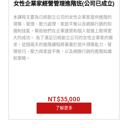
女性企業家經營管理進階班(公司已成立)
這個營隊都將成為妳成功起飛的助推器！
一起成為「兼顧家庭與事業的女力創業家」
本課程主要為已經創立公司的女性企業家提供進階的
一起打造「有獲利、有自由、有成就感的理想事業」
領導、管理、壓力處理、家庭平衡以及網路行銷的知
若您已經創業成立公司超過一年，
歡迎報名女性企業
識和技能，幫助她們在企業運營和個人發展上取得更
家經營管理進階班(公司已成立)課程
大的成功。 為了滿足已經創立公司的女性企業家的需
求，這個兩天的進階課程將著重於提升領導能力、管
理技巧、壓力與家庭平衡，以及網路行銷的進階知識
和策略。
NT$
35,000
了解更多