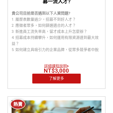
募一流人才?
貴公司目前是否遇到以下人資問題?
1. 履歷表數量過少，招募不到好人才？
2. 應徵者眾多，如何篩選適合的人才？
3. 新進員工流失率高，留才成本上升怎麼辦？
4. 招募成本持續攀升，如何運用有限資源達到最大效
益？
5. 如何建立具吸引力的企業品牌，從眾多競爭者中脫
穎而出？
詳細課程說明
本次課程能教您以下有效的方法
NT$
3,000
1.甚麼是企業雇主品牌（Employer Brand）?為何要建
了解更多
立企業雇主品牌?
2.如何建立企業雇主品牌?
3.獨家教您如何用AI塔羅系統在2分鐘內精準篩選面試
者履歷獲得好人才?
熱賣
4.如何留住公司的好人才?
5.如何推動徵才行銷招募好人才?