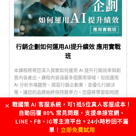
行銷企劃如何運用AI提升績效 應用實戰
班
本課程將帶您深入探索如何運用 AI 提升行銷效率與創
意內容產出。課程內容涵蓋多個實用領域，包括運用
AI 分析市場趨勢、撰寫行銷企劃書，並優化行銷決
策，讓您的品牌始終保持競爭力。您還將學習如何透
過 AI 技術提升網站 SEO 排名，強化品牌曝光度，並
戰國策 AI 客服系統，可1抵5位真人客服成本！
利用 AI 生成獨特的公司名稱、品牌口號與產品標語，
自動回覆 80% 常見問題，支援串接官網、
打造令人印象深刻的品牌形象。
LINE、FB、IG等主流平台。24小時秒回不漏
課程中將實際操作多種 AI 行銷工具，並學習如何建置
AI 自動化行銷流程，包括 EDM 發送、社群貼文排程與
單！
立即免費試用