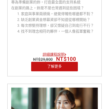
專為準備創業的妳，打造最全面的支持系統
在創業的路上，妳是不是也常遇到這些困境？
家庭與事業兩頭燒，總覺得犧牲哪邊都不對？
缺乏創業資金想募資卻不知道從哪裡開始？
每次想堅持理想，卻又懷疑自己到底行不行？
找不到理念相符的夥伴，一個人像孤軍奮戰？
明明專業滿滿，卻總被當成只是副業或興趣？
想做行銷，卻不會拍片、不懂社群、更不知道怎
麼下廣告？
詳細課程說明
擔心太高調、不敢建立個人品牌，只想默默努
NT$
100
NT$
29,800
力？
每天時間被切得零碎，根本無法靜下心來做計
了解更多
畫？
情緒常被客戶、員工影響，導致決策反覆？
想靠興趣創業，但卻缺乏一套真正獲利的商業模
式？
【戰國策女性創業家實戰營】 就是為了解決這些「妳
的痛點」而誕生！