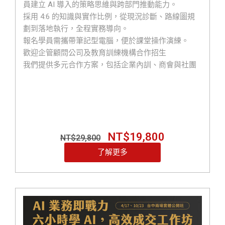
員建立 AI 導入的策略思維與跨部門推動能力。
採用 4:6 的知識與實作比例，從現況診斷、路線圖規
劃到落地執行，全程實務導向。
報名學員需攜帶筆記型電腦，便於課堂操作演練。
歡迎企管顧問公司及教育訓練機構合作招生
我們提供多元合作方案，包括企業內訓、商會與社團
專屬包班，並可依不同產業、企業規模及實際需求，
客製化規劃課程內容。
誠摯邀請各界合作夥伴共同推廣
歡迎與我們聯繫 LINE ID : @119m 0800-003-191
NT$
19,800
NT$
29,800
了解更多