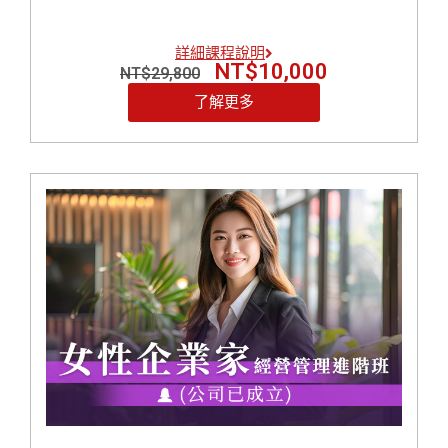
想做行銷，卻不會拍片、不懂社群、更不知道怎
麼下廣告？
詳細課程說明
擔心太高調、不敢建立個人品牌，只想默默努
NT$
10,000
NT$
29,800
力？
每天時間被切得零碎，根本無法靜下心來做計
了解更多
畫？
情緒常被客戶、員工影響，導致決策反覆？
想靠興趣創業，但卻缺乏一套真正獲利的商業模
式？
【戰國策女性創業家實戰營】 就是為了解決這些「妳
的痛點」而誕生！
我們將提供妳：
領導力訓練：幫助妳建立自信與決策力
企業管理思維：從商業模式到組織營運一次學會
家庭與事業平衡術：打造可持續的創業人生
網路行銷實戰：社群、短影音、個人品牌通通教
創業心法陪跑：讓妳不是一個人在戰鬥！
無論妳是正在規劃創業，或已經在創業路上需要重新
校準方向，