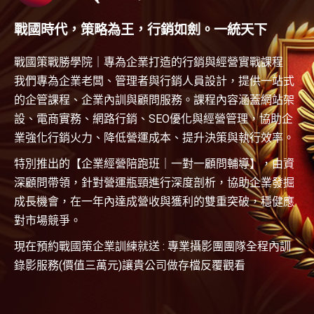
戰國時代，策略為王，行銷如劍。一統天下
戰國策戰勝學院｜專為企業打造的行銷與經營實戰課程
我們專為企業老闆、管理者與行銷人員設計，提供一站式
的企管課程、企業內訓與顧問服務。課程內容涵蓋網站架
設、電商實務、網路行銷、SEO優化與經營管理，協助企
業強化行銷火力、降低營運成本、提升決策與執行效率。
特別推出的【企業經營陪跑班｜一對一顧問輔導】，由資
深顧問帶領，針對營運瓶頸進行深度剖析，協助企業發掘
成長機會，在一年內達成營收與獲利的雙重突破，穩健應
對市場競爭。
現在預約戰國策企業訓練就送 : 專業攝影團團隊全程內訓
錄影服務(價值三萬元)讓貴公司做存檔反覆觀看