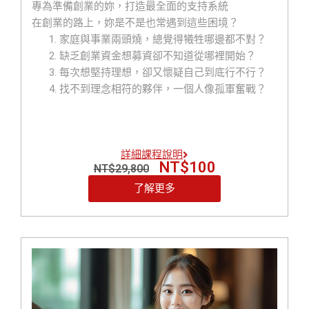
專為準備創業的妳，打造最全面的支持系統
在創業的路上，妳是不是也常遇到這些困境？
家庭與事業兩頭燒，總覺得犧牲哪邊都不對？
缺乏創業資金想募資卻不知道從哪裡開始？
每次想堅持理想，卻又懷疑自己到底行不行？
找不到理念相符的夥伴，一個人像孤軍奮戰？
明明專業滿滿，卻總被當成只是副業或興趣？
想做行銷，卻不會拍片、不懂社群、更不知道怎
麼下廣告？
詳細課程說明
擔心太高調、不敢建立個人品牌，只想默默努
NT$
100
NT$
29,800
力？
每天時間被切得零碎，根本無法靜下心來做計
了解更多
畫？
情緒常被客戶、員工影響，導致決策反覆？
想靠興趣創業，但卻缺乏一套真正獲利的商業模
式？
【戰國策女性創業家實戰營】 就是為了解決這些「妳
的痛點」而誕生！