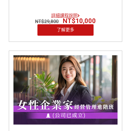
想做行銷，卻不會拍片、不懂社群、更不知道怎
麼下廣告？
詳細課程說明
擔心太高調、不敢建立個人品牌，只想默默努
NT$
10,000
NT$
29,800
力？
每天時間被切得零碎，根本無法靜下心來做計
了解更多
畫？
情緒常被客戶、員工影響，導致決策反覆？
想靠興趣創業，但卻缺乏一套真正獲利的商業模
式？
【戰國策女性創業家實戰營】 就是為了解決這些「妳
的痛點」而誕生！
我們將提供妳：
領導力訓練：幫助妳建立自信與決策力
企業管理思維：從商業模式到組織營運一次學會
家庭與事業平衡術：打造可持續的創業人生
網路行銷實戰：社群、短影音、個人品牌通通教
創業心法陪跑：讓妳不是一個人在戰鬥！
無論妳是正在規劃創業，或已經在創業路上需要重新
校準方向，