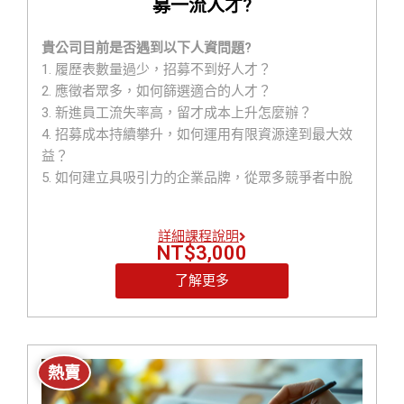
募一流人才?
貴公司目前是否遇到以下人資問題?
1. 履歷表數量過少，招募不到好人才？
2. 應徵者眾多，如何篩選適合的人才？
3. 新進員工流失率高，留才成本上升怎麼辦？
4. 招募成本持續攀升，如何運用有限資源達到最大效
益？
5. 如何建立具吸引力的企業品牌，從眾多競爭者中脫
穎而出？
詳細課程說明
本次課程能教您以下有效的方法
NT$
3,000
1.甚麼是企業雇主品牌（Employer Brand）?為何要建
了解更多
立企業雇主品牌?
2.如何建立企業雇主品牌?
3.獨家教您如何用AI塔羅系統在2分鐘內精準篩選面試
者履歷獲得好人才?
熱賣
4.如何留住公司的好人才?
5.如何推動徵才行銷招募好人才?