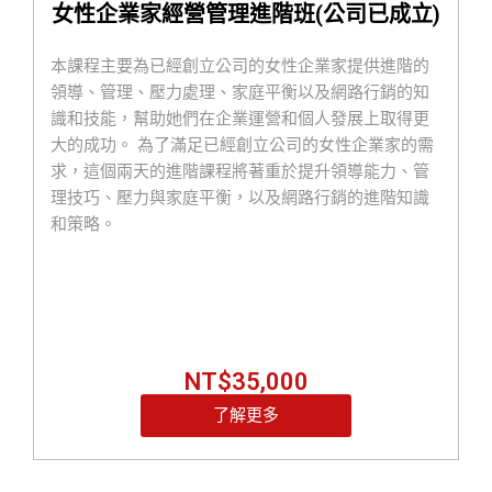
女性企業家經營管理進階班(公司已成立)
這個營隊都將成為妳成功起飛的助推器！
一起成為「兼顧家庭與事業的女力創業家」
本課程主要為已經創立公司的女性企業家提供進階的
一起打造「有獲利、有自由、有成就感的理想事業」
領導、管理、壓力處理、家庭平衡以及網路行銷的知
若您已經創業成立公司超過一年，
歡迎報名女性企業
識和技能，幫助她們在企業運營和個人發展上取得更
家經營管理進階班(公司已成立)課程
大的成功。 為了滿足已經創立公司的女性企業家的需
求，這個兩天的進階課程將著重於提升領導能力、管
理技巧、壓力與家庭平衡，以及網路行銷的進階知識
和策略。
NT$
35,000
了解更多