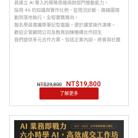
員建立 AI 導入的策略思維與跨部門推動能力。
採用 4:6 的知識與實作比例，從現況診斷、路線圖規
劃到落地執行，全程實務導向。
報名學員需攜帶筆記型電腦，便於課堂操作演練。
歡迎企管顧問公司及教育訓練機構合作招生
我們提供多元合作方案，包括企業內訓、商會與社團
專屬包班，並可依不同產業、企業規模及實際需求，
客製化規劃課程內容。
誠摯邀請各界合作夥伴共同推廣
歡迎與我們聯繫 LINE ID : @119m 0800-003-191
NT$
19,800
NT$
29,800
了解更多