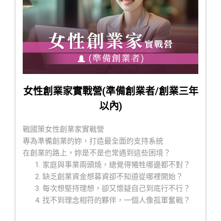
我們將提供妳：
領導力訓練：幫助妳建立自信與決策力
企業管理思維：從商業模式到組織營運一次學會
家庭與事業平衡術：打造可持續的創業人生
網路行銷實戰：社群、短影音、個人品牌通通教
創業心法陪跑：讓妳不是一個人在戰鬥！
無論妳是正在規劃創業，或已經在創業路上需要重新
校準方向，
女性創業家實戰營(準備創業者/創業三年
這個營隊都將成為妳成功起飛的助推器！
以內)
一起成為「兼顧家庭與事業的女力創業家」
一起打造「有獲利、有自由、有成就感的理想事業」
戰國策女性創業家實戰營
若您已經創業成立公司超過一年，
歡迎報名女性企業
專為準備創業的妳，打造最全面的支持系統
家經營管理進階班(公司已成立)課程
在創業的路上，妳是不是也常遇到這些困境？
家庭與事業兩頭燒，總覺得犧牲哪邊都不對？
缺乏創業資金想募資卻不知道從哪裡開始？
每次想堅持理想，卻又懷疑自己到底行不行？
找不到理念相符的夥伴，一個人像孤軍奮戰？
明明專業滿滿，卻總被當成只是副業或興趣？