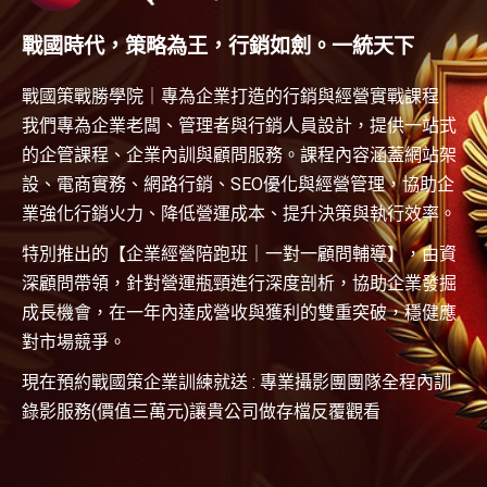
戰國時代，策略為王，行銷如劍。一統天下
戰國策戰勝學院｜專為企業打造的行銷與經營實戰課程
我們專為企業老闆、管理者與行銷人員設計，提供一站式
的企管課程、企業內訓與顧問服務。課程內容涵蓋網站架
設、電商實務、網路行銷、SEO優化與經營管理，協助企
業強化行銷火力、降低營運成本、提升決策與執行效率。
特別推出的【企業經營陪跑班｜一對一顧問輔導】，由資
深顧問帶領，針對營運瓶頸進行深度剖析，協助企業發掘
成長機會，在一年內達成營收與獲利的雙重突破，穩健應
對市場競爭。
現在預約戰國策企業訓練就送 : 專業攝影團團隊全程內訓
錄影服務(價值三萬元)讓貴公司做存檔反覆觀看