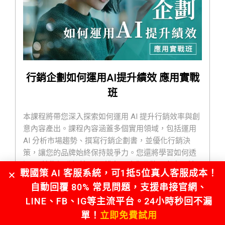
行銷企劃如何運用AI提升績效 應用實戰
班
本課程將帶您深入探索如何運用 AI 提升行銷效率與創
意內容產出。課程內容涵蓋多個實用領域，包括運用
AI 分析市場趨勢、撰寫行銷企劃書，並優化行銷決
策，讓您的品牌始終保持競爭力。您還將學習如何透
過 AI 技術提升網站 SEO 排名，強化品牌曝光度，並
戰國策 AI 客服系統，可1抵5位真人客服成本！
利用 AI 生成獨特的公司名稱、品牌口號與產品標語，
自動回覆 80% 常見問題，支援串接官網、
打造令人印象深刻的品牌形象。
LINE、FB、IG等主流平台。24小時秒回不漏
課程中將實際操作多種 AI 行銷工具，並學習如何建置
AI 自動化行銷流程，包括 EDM 發送、社群貼文排程與
單！
立即免費試用