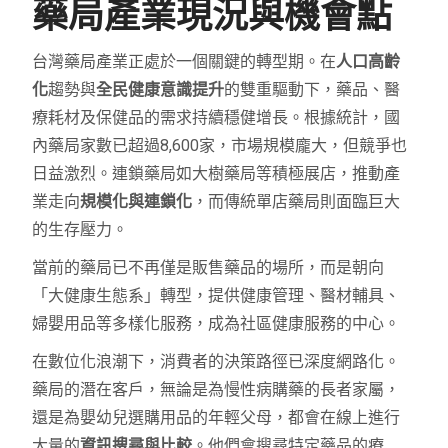
藥局產業現況與機會點
台灣藥局產業正處於一個關鍵的轉型期。在
人口高齡
化
趨勢與
全民健康意識提升
的雙重驅動下，藥品、醫
療耗材及保健品的需求持續穩健增長。根據統計，國
內藥局家數已超過8,600家，市場規模龐大，但競爭也
日益激烈。連鎖藥局如大樹藥局等積極展店，推動產
業走向
規模化與連鎖化
，而傳統單店藥局則面臨巨大
的生存壓力。
當前的藥局已不再僅是販售藥品的場所，而是朝向
「大健康生態系」轉型，提供健康管理、醫材輔具、
婦嬰用品等多樣化服務，成為社區健康服務的中心。
在數位化浪潮下，消費者的決策路徑已深度網路化。
藥局的潛在客戶，無論是為慢性病購藥的長者家屬，
還是為嬰幼兒選購用品的年輕父母，都會在線上進行
大量的
資訊搜尋與比較
。他們會搜尋特定藥品的療