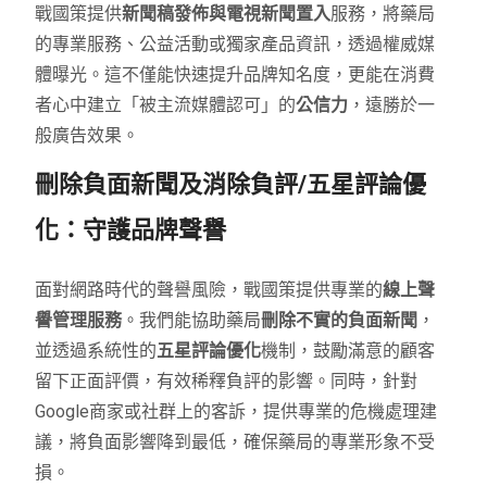
戰國策提供
新聞稿發佈與電視新聞置入
服務，將藥局
的專業服務、公益活動或獨家產品資訊，透過權威媒
體曝光。這不僅能快速提升品牌知名度，更能在消費
者心中建立「被主流媒體認可」的
公信力
，遠勝於一
般廣告效果。
刪除負面新聞及消除負評/五星評論優
化：守護品牌聲譽
面對網路時代的聲譽風險，戰國策提供專業的
線上聲
譽管理服務
。我們能協助藥局
刪除不實的負面新聞
，
並透過系統性的
五星評論優化
機制，鼓勵滿意的顧客
留下正面評價，有效稀釋負評的影響。同時，針對
Google商家或社群上的客訴，提供專業的危機處理建
議，將負面影響降到最低，確保藥局的專業形象不受
損。