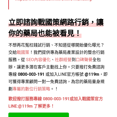
立即諮詢戰國策網路行銷，讓
你的藥局也能被看見！
不想再花冤枉錢試行銷、不知道從哪開始優化曝光？
交給
戰國策
！我們提供專為藥局產業設計的整合行銷
服務，從
SEO內容優化
、
社群經營
到
口碑聲譽
全包
辦，
讓更多潛在客戶主動找上你
。只要撥打免費諮詢
專線
0800-003-191
或加入LINE官方帳號
@119m
，即
可獲得專業顧問一對一免費諮詢，為您的藥局量身規
劃
專屬的數位行銷策略
。！
歡迎撥打服務專線 0800-003-191或加入戰國策官方
LINE:@119m 了解更多！