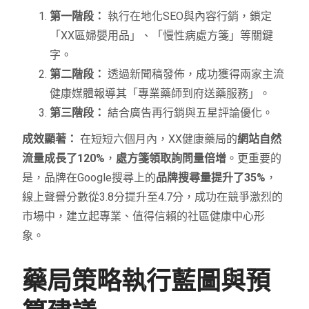
第一階段：
執行在地化SEO與內容行銷，鎖定
「XX區婦嬰用品」、「慢性病處方箋」等關鍵
字。
第二階段：
透過新聞稿發佈，成功獲得兩家主流
健康媒體報導其「專業藥師到府送藥服務」。
第三階段：
結合廣告再行銷與五星評論優化。
成效顯著：
在短短六個月內，XX健康藥局的
網站自然
流量成長了120%
，
處方箋領取詢問量倍增
。更重要的
是，品牌在Google搜尋上的
品牌搜尋量提升了35%
，
線上聲譽分數從3.8分提升至4.7分，成功在競爭激烈的
市場中，建立起專業、值得信賴的社區健康中心形
象。
藥局策略執行藍圖與預