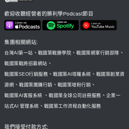
歡迎收聽經營者的勝利學Podcast節目
集團相關網站:
、
、
、
台灣AI第一站
戰國策戰勝學院
戰國策網軍行銷部隊
、
戰國策戰將招募網站
、
、
戰國策SEO行銷服務
戰國策AI塔羅系統
戰國策創業資
、
、
、
源網
戰國策團購行銷
戰國策增粉行銷
、
、
戰國策AI客服系統
戰國策全球公司註冊服務
企業一
、
站式AI 管理系統
戰國策工作流程自動化服務
我們接受付款方式: