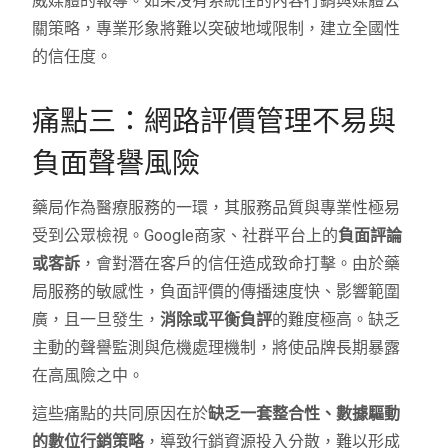
威媒體的報導。如果沒有系統性的內容行銷與媒體公
關策略，專業形象將難以突破地域限制，建立全國性
的信任度。
痛點三：網路評價管理不易與
負面聲譽風險
藥局作為醫療服務的一環，其服務品質與專業性極易
受到公眾檢視。Google商家、社群平台上的
負面評論
或客訴
，會對潛在客戶的信任造成致命打擊。由於藥
局服務的敏感性，負面評價的傳播速度快、影響範圍
廣，且一旦發生，
消除或平衡負評
的難度極高。缺乏
主動的聲譽監測與危機處理機制，將使品牌長期暴露
在高風險之中。
這些痛點的共同原因在於
缺乏一套整合性、數據驅動
的數位行銷策略
，導致行銷資源投入分散，難以形成