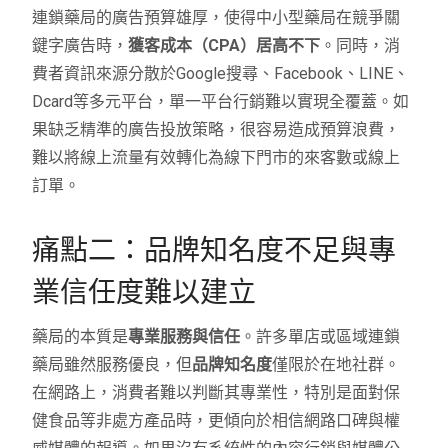
連鎖藥局的廣告預算雄厚，使得中小型藥局在競爭關
鍵字廣告時，
獲客成本（CPA）居高不下
。同時，消
費者資訊來源分散於Google搜尋、Facebook、LINE、
Dcard等多元平台，單一平台行銷難以實現全覆蓋。如
果缺乏精準的廣告投放策略，很容易造成預算浪費，
難以將線上流量有效轉化為線下門市的來客數或線上
訂單。
痛點二：品牌知名度不足與專
業信任度難以建立
藥局的本質是
專業服務與信任
。許多單店或區域連鎖
藥局雖然服務優良，但
品牌知名度
僅限於在地社群。
在網路上，消費者難以判斷其專業性，特別是面對保
健食品等非處方產品時，更傾向於相信網路口碑與權