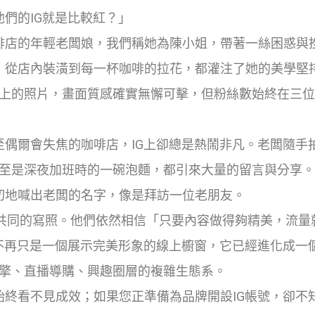
們的IG就是比較紅？」
啡店的年輕老闆娘，我們稱她為陳小姐，帶著一絲困惑與
，從店內裝潢到每一杯咖啡的拉花，都灌注了她的美學堅
ram上的照片，畫面質感確實無懈可擊，但粉絲數始終在三
偶爾會失焦的咖啡店，IG上卻總是熱鬧非凡。老闆隨手
，甚至是深夜加班時的一碗泡麵，都引來大量的留言與分享
切地喊出老闆的名字，像是拜訪一位老朋友。
G時共同的寫照。他們依然相信「只要內容做得夠精美，流量
不再只是一個展示完美形象的線上櫥窗，它已經進化成一
引擎、直播導購、興趣圈層
的複雜生態系。
終看不見成效；如果您正準備為品牌開設IG帳號，卻不