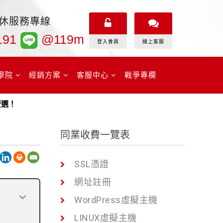
無休服務專線
191
@119m
登入會員
線上客服
學院
經銷方案
客服中心
戰爭專欄
麼選！
同業收費一覽表
SSL憑證
網址註冊
WordPress虛擬主機
LINUX虛擬主機