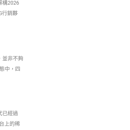
2026
G行銷夥
，並非不夠
生態中，四
代已經過
為平台上的稀