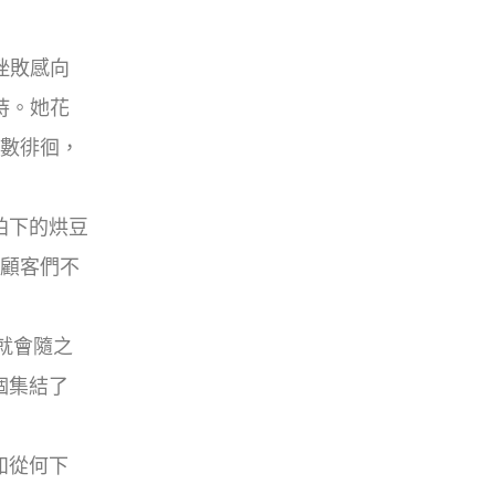
挫敗感向
持。
她花
位數徘徊，
拍下的烘豆
。顧客們不
就會隨之
個集結了
知從何下