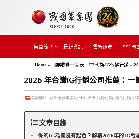
集團簡介
最新資訊
雲端服務
SSL憑
Home
»
同業收費一覽表
»
FB代操/IG代操行銷
»
2
2026 年台灣IG行銷公司推薦
集團簡介-
戰國策戰爭學院
-
FB代操/IG代操行銷
,
網路行銷
,
社
文章目錄
你的IG為何沒有起色？解構2026年的IG戰