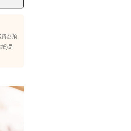
服務費為預
貼紙)是