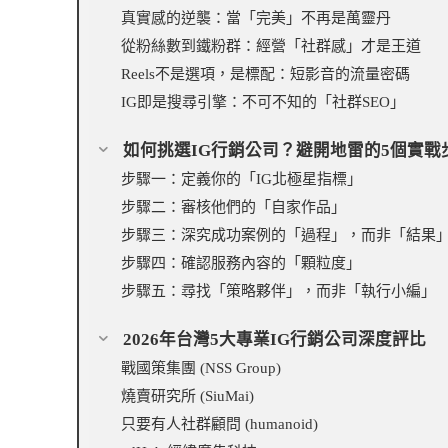
真實感的逆襲：當「完美」不再是萬靈丹
從粉絲數到鐵粉群：經營「社群感」才是王道
Reels不是選項，是標配：短影音的流量密碼
IG即是搜尋引擎：不可不知的「社群SEO」
如何挑選IG行銷公司？避開地雷的5個實戰
步驟一：定義你的「IG北極星指標」
步驟二：審核他們的「自家作品」
步驟三：深究成功案例的「過程」，而非「結果
步驟四：確認服務內容的「顆粒度」
步驟五：尋找「策略夥伴」，而非「執行小編」
2026年台灣5大專業IG行銷公司深度評比
戰國策集團 (NSS Group)
燒賣研究所 (SiuMai)
只要有人社群顧問 (humanoid)