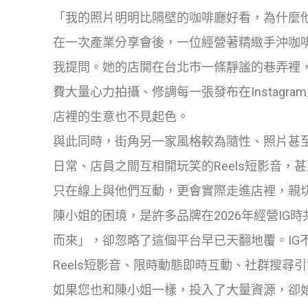
「我的照片明明比隔壁的咖啡廳好看，為什麼他
在一次產業分享會後，一位經營著精緻手沖咖
我提問。她的店開在台北市一條靜謐的巷弄裡
費大量心力拍攝、修調每一張發布在Instag
店裡的生意也不見起色。
與此同時，街角另一家風格較為隨性、照片甚至
日常、店員之間互相開玩笑的Reels短影音
只在線上與他們互動，更會實際走進店裡，親
陳小姐的困境，是許多品牌在2026年經營I
而來」，卻忽略了這個平台早已天翻地覆。IG
Reels短影音、限時動態即時互動、社群搜尋
如果您也和陳小姐一樣，投入了大量資源，卻始