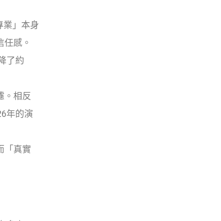
專業」本身
信任感。
降了約
濾。相反
6年的演
而「真實