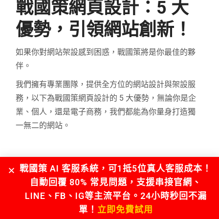
戰國策網頁設計：5 大
優勢，引領網站創新！
如果你對網站架設感到困惑，戰國策將是你最佳的夥
伴。
我們擁有專業團隊，提供全方位的網站設計與架設服
務，以下為戰國策網頁設計的 5 大優勢，無論你是企
業、個人，還是電子商務，我們都能為你量身打造獨
一無二的網站。
戰國策 AI 客服系統，可1抵5位真人客服成本！
優勢 1：專業團隊 – 創意與專
自動回覆 80% 常見問題，支援串接官網、
業的交融
LINE、FB、IG等主流平台。24小時秒回不漏
單！
立即免費試用
我們有超過二十年的網頁製作經驗，近萬家客戶的成