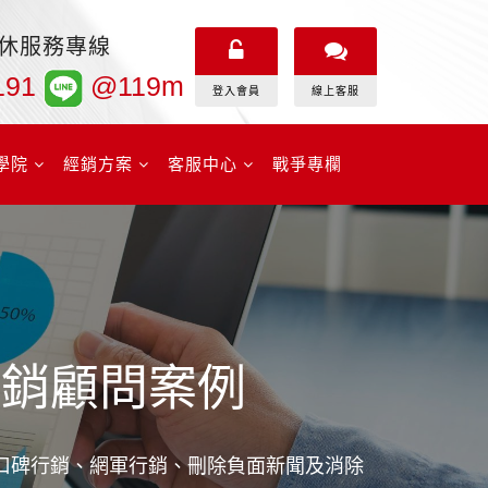
無休服務專線
191
@119m
登入會員
線上客服
學院
經銷方案
客服中心
戰爭專欄
行銷顧問案例
、口碑行銷、網軍行銷、刪除負面新聞及消除