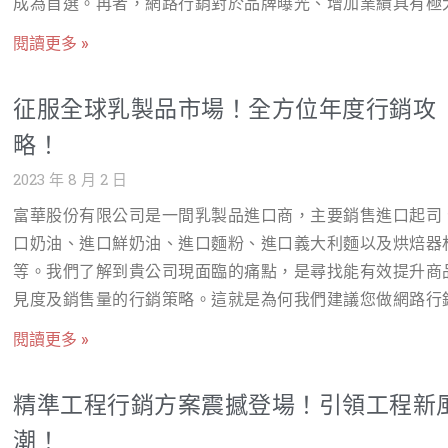
成為首選。再者，網路行銷對於品牌曝光、增加業績具有極
構、提高網頁速度，提升搜尋引擎排名。 效益：預計一年內
解更多SEO行銷請上網：https://www.nss.com.tw/seo-servi
助益。戰國策為您提供全通路網路行銷解決方案，協助您把
尋排名可提升至前三頁，流量增加約 30%。 口碑行銷 作法
閱讀更多 »
4.3 口碑行銷（社群討論、論壇口碑） 作法： 於PTT、Dcar
機。 網站設計 1. 服務說明： 現代化的網頁設計與最佳化
過 PTT、Dcard 及美髮相關論壇（如 Hair Salon Group）
美食論壇、Facebook社團，透過網軍操作討論度 安排素人
站式解決方案: 從設計、架設到維護 跨平台適應性 2. 產業
論串發文，並邀請真實客戶分享美髮經驗，增加品牌可信度
征服全球乳製品市場！全方位年度行銷攻
體驗文，增加品牌真實度 預估效益：提升品牌口碑，讓更多
用： 設計集中於展示冷凍餐飲設備的功能和優勢 加入用戶
效益：口碑推廣將提升顧客忠誠度，預估能帶來 10% 的新
費者討論並產生興趣 了解更多口碑行銷請上網：
略！
和實際案例展示 整合購物車和在線預訂功能 3. 效益/營收
戶。 網路廣告投放 平台：Google、Facebook、Instagram
https://www.nss.com.tw/net-army/ 4.4 網路廣告投放
升品牌形象 增加在線查詢和銷售機會 降低運營成本，提高
2023 年 8 月 2 日
LINE 作法：針對 18-40 歲的年輕客群進行精準投放，包括
（Google、FB、LINE、TikTok） 作法： Google
👉更多資訊請至： https://www.nss.com.tw/websitebuil
設計影片廣告、服務特惠促銷活動等。使用再行銷技術，針
富華股份有限公司是一間乳製品進口商，主要銷售進口起司
SEO行銷 1. 服務說明： 提供關鍵字分析與選擇 網站內外部
瀏覽網站的用戶持續追蹤投放廣告。 效益：一年內可增加 2
口奶油、進口鮮奶油、進口麵粉、進口義大利麵以及烘焙器
持續監測與報告 2. 產業應用： 針對冷凍餐飲設備相關關鍵
的品牌曝光度和 15% 的預約轉換率。 新聞稿發佈 作法：在
等。我們了解到貴公司現面臨的痛點，是尋找能有效提升商
行優化 提高品牌在搜索引擎的可見性 引導目標客群至網站 3
主要媒體如 Yahoo、ETtoday、蘋果日報等進行新聞曝光，
見度及銷售量的行銷策略。這就是為何我們建議您做網路行
效益/營收： 提高網站流量 增加銷售機會 高ROI 👉更多資
品牌故事及服務特色推廣。 效益：提升品牌信任度，增加曝
在現代數位化的年代，網路行銷能夠快速、有效地將貴公司
至： https://www.nss.com.tw/seo-service/ 新聞稿發佈 
閱讀更多 »
光，預計能帶來 5-10% 的網站訪客增長。 社群媒體代操 平
品推廣到目標客群，並且透過數據追蹤，我們可以精準地掌
服務說明： 提供專業新聞稿撰寫 多平台發布 媒體監控與
Facebook、Instagram、Threads脆、Linkedin、小紅書 
費者行為，並根據這些數據調整行銷策略，以達到最佳的效
2. 產業應用： 發布冷凍餐飲設備的最新消息和技術革新 強
精準工程行銷方案震撼登場！引領工程新
每日發布髮型設計作品、顧客變髮前後對比，並定期舉辦抽
網站設計 我們的網頁設計服務包括全面的使用者體驗設計
牌形象和知名度 3.效益/營收： 擴大品牌曝光 增加業績和
優惠活動，增加粉絲互動。每月根據數據調整貼文內容，保
潮！
覺設計、SEO最佳化等，目標是打造出一個美觀又好用的網