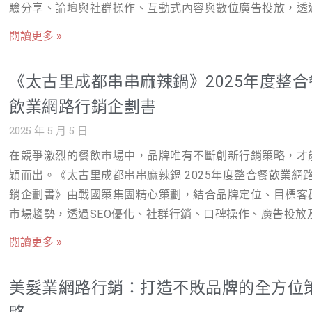
驗分享、論壇與社群操作、互動式內容與數位廣告投放，透
潮下，「咖啡廳」產業的線上商機主要體現在：O2O（Online 
平台、多面向的精準行銷策略，打造正面口碑、提升品牌知
Offline）導客、品牌故事的數位傳播、以及線上聲譽管理。
閱讀更多 »
度，吸引目標家長族群主動詢問與報名，最終實現招生效益
精準的網路行銷，咖啡廳可以有效將線上的曝光與討論度，
牌好感度的雙重提升。 目標： 提升安親班品牌知名度與好
為線下的實際來客數與消費額。 咖啡廳常見行銷痛點與挑戰
《太古里成都串串麻辣鍋》2025年度整合
度。 透過口碑行銷吸引更多家長報名。 增加線上討論熱度
(Common Marketing Pain Points and Challenges) 儘管市
飲業網路行銷企劃書
大潛在客戶群。 提升轉化率，達成招生目標。 一、行銷策
模龐大，但咖啡廳業者在網路行銷上仍面臨多重挑戰，尤其
述 目標受眾： 家有6-12歲兒童的家長（尤其是媽媽）。 關
2025 年 5 月 5 日
爭激烈的都會區。以下列舉三個最常見且影響業績的痛點： 
育、親子議題的社群用戶。 居住於安親班服務區域內的家庭
點 挑戰與原因分析 對業績的影響 獲客成本高與流量分散 咖
在競爭激烈的餐飲市場中，品牌唯有不斷創新行銷策略，才
行銷平台： 媽媽論壇（如BabyHome、媽咪拜MamiBuy）。
數量爆炸性成長，導致「咖啡廳」等通用關鍵字競爭激烈。
穎而出。《太古里成都串串麻辣鍋 2025年度整合餐飲業網
Facebook社團（如地方媽媽社團、親子教育相關社團）。 P
依賴地理位置或傳統廣告難以突圍，且社群平台演算法不斷
銷企劃書》由戰國策集團精心策劃，結合品牌定位、目標客
親子版、教育版。 LINE社群（地方性家長群組）。 行銷方
動，自然觸及率低，使得廣告投放成本居高不下。 新客導入
市場趨勢，透過SEO優化、社群行銷、口碑操作、廣告投放
付費口碑行銷（KOL推薦、素人媽媽分享）。 真實體驗分享
慢，行銷預算效益不彰，難以形成穩定的客源結構。 品牌知
員經營，打造線上線下一體化的品牌行銷方案，協助餐廳提
價。 互動式內容（如問答、投票、抽獎活動）。 二、執行
閱讀更多 »
度不足與特色模糊 許多獨立咖啡廳擁有獨特的裝潢或咖啡豆
牌曝光、吸引年輕客群、強化顧客黏著度，最終實現營收成
（分階段） 第一階段：準備期（第1-2週） 市場調研與內容
但缺乏有效的數位工具將這些「特色」轉化為「記憶點」。
品牌永續經營的目標。 📌 提案者：戰國策集團 1. 公司簡介
劃： 分析競爭對手在社團、論壇的討論熱度與話題。 收集
美髮業網路行銷：打造不敗品牌的全方位
內容淹沒在大量資訊中，消費者難以辨識與記憶。 品牌忠誠
名稱：太古里成都串串麻辣鍋 產業類別：餐飲業（串串麻辣
最關心的安親班議題（如課程內容、師資、安全性、價格等
低，消費者多為隨機消費，無法建立品牌溢價與長期價值。 
鍋） 經營模式：B2C（直接面向消費者） 特色：提供正宗