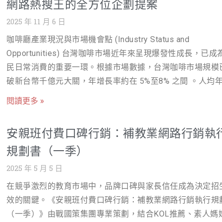
網路熱搜王的全方位企劃提案
2025 年 11 月 6 日
咖啡廳產業現況與市場機會點 (Industry Status and
Opportunities) 台灣咖啡市場近年來呈現爆發性成長，已成
民日常消費的重要一環。根據市場數據，台灣咖啡市場規模
破新台幣千億元大關，年增長率約在 5%至8% 之間 。人均
啡消費量已達到200杯以上，顯示咖啡已從過去的奢侈品轉
閱讀更多 »
生活必需品。這股強勁的消費力道，不僅支撐了連鎖品牌的
張，也為特色獨立咖啡廳帶來了巨大的發展潛力。 在消費者
安親班付費口碑行銷：補教業網路行銷執
為方面，咖啡愛好者的決策路徑已深度數位化。當消費者尋
規劃書（一季）
「特色咖啡廳」、「不限時咖啡廳」或「某地區咖啡廳」時
路搜尋是起點。他們高度依賴 Google 搜尋結果、Google M
2025 年 5 月 5 日
評論、Instagram 上的打卡照片與限時動態，以及美食部落
在競爭激烈的教育市場中，品牌口碑與家長信任成為決定招
文章來進行初步篩選。特別是年輕世代（Z世代），他們追
效的關鍵。《安親班付費口碑行銷：補教業網路行銷執行規
不僅僅是一杯咖啡，更是一種「第三空間」的體驗、獨特的
（一季）》由戰國策集團專業策劃，結合KOL推薦、素人媽
圍，以及能夠在社群媒體上分享的「視覺價值」。 在數位化