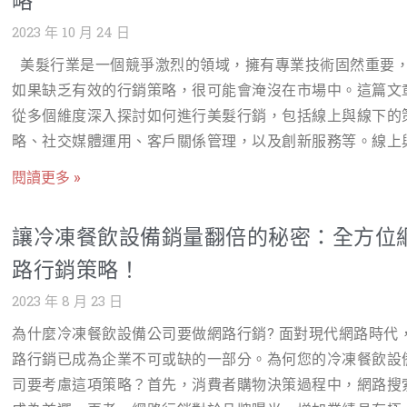
略
設計10-15個話題模板，用於後續發文與討論。 選擇合作對
路評價管理不易 咖啡廳的消費體驗高度依賴服務、氛圍和個
風味的串串麻辣鍋，搭配意境式的用餐環境，營造沉浸式四
2023 年 10 月 24 日
尋找3-5位在地媽媽KOL（粉絲數1萬以上，活躍於親子社群
口味，極易產生主觀的負面評論。負評一旦出現並未及時處
食文化體驗 2. 目標客群分析 年齡層：20-45歲的年輕族群
挑選10-20位素人媽媽（真實家長，願意分享體驗）。 與KO
美髮行業是一個競爭激烈的領域，擁有專業技術固然重要
會迅速影響潛在客戶的決策。 負面聲譽可能導致潛在客戶流
班族、饕客、美食愛好者 興趣喜好：愛吃麻辣鍋、追求特色
素人媽媽簽訂合作協議，明確內容方向與發布頻率。 內容素
如果缺乏有效的行銷策略，很可能會淹沒在市場中。這篇文
失，尤其在 Goog
廳、有社群分享習慣、喜歡體驗不同風格的餐飲文化 消費場
準備： 拍攝安親班環境、課程活動、師生互動的圖片與短影
從多個維度深入探討如何進行美髮行銷，包括線上與線下的
景：三五好友聚餐、情侶約會、公司小聚、社群打卡 行銷目
片。 撰寫3-5篇推薦文範本（供KOL與素人媽媽參考）。 設
略、社交媒體運用、客戶關係管理，以及創新服務等。線上
提升品牌曝光度，吸引更多年輕消費者關注與來店消費 增加
動式內容（如「你最在意安親班的哪一點？」投票）。 第二
下行銷：雙管齊下 線上行銷 設計製作官方網站（網站設
廳的社群互動與話題性，提高品牌忠誠度 建立回購與會員推
閱讀更多 »
段：執行期（第3-10週） KOL與素人媽媽發文： 每週安排1
作法：設計專業美感兼具功能性的網站，強調品牌理念、服
機制，提高顧客回訪率 透過數位行銷帶動線下門市營收成長 
KOL在媽媽論壇、FB社團發文推薦。 素人媽媽每週發布2-3
目、設計師介紹及客戶案例。提供線上預約和LINE線上客服
行銷策略與執行方案 4.1 官方網站與LINE線上客服 作法： 
讓冷凍餐飲設備銷量翻倍的秘密：全方位
實體驗分享（含圖片或影片）。 內容重點：安親班的特色課
能，讓消費者方便聯繫。 效益：提升品牌形象，增加潛在顧
品牌形象官網，包含品牌故事、菜單、門市資訊、預約功能
程、師資優勢、環境安全、孩子成長變化等。 互動式內容與
路行銷策略！
的信任感。預估一年內可提升預約量 20%。 SEO行銷 主要
建立LINE官方帳號，提供顧客服務、優惠券發放、會員積點
動： 在FB社團、論壇發起話題討論（如「如何選擇適合的
字：美髮沙龍、染髮、燙髮、護髮、美髮設計師推薦、台北
2023 年 8 月 23 日
預估效益：提升品牌可信度，建立官方資訊來源，增加顧客
班？」）。 舉辦「留言抽獎」活動（如留言分享育兒經驗，
髮、時尚髮型設計、髮型趨勢、男性髮型、女性髮型、髮質
與互動 4.2 SEO行銷（搜尋引擎優化） 作法： 設定20個
為什麼冷凍餐飲設備公司要做網路行銷? 面對現代網路時代
安親班體驗課程）。 定期發布安親班活動花絮，吸引家長關
理、髮型改造、髮型修剪、頭皮保養、短髮造型、長髮造型
鍵字（如：成都串串鍋、麻辣鍋推薦、台北串串鍋、四川火
路行銷已成為企業不可或缺的一部分。為何您的冷凍餐飲設
注。 口碑擴散與引導： 在KOL與素人媽媽的
髮、直髮設計、髮色推薦、台北時尚美髮。 作法：針對上述
等） 透過部落格文章與美食網站曝光，提高Google搜尋排名
司要考慮這項策略？首先，消費者購物決策過程中，網路搜
鍵字進行站內與站外優化，包括撰寫部落格文章、優化網站
估效益：提高搜尋能見度，吸引自然流量到品牌網站與門市 