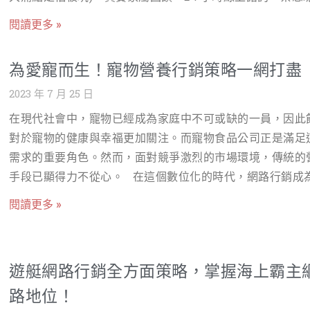
銷是一種透過優化網站，使其在搜尋引擎（如Google、Bin
相關的社團進行行銷活動，包括但不限於討論您的產品、分
行銷、過度促銷用語、在喪親社群硬廣。 在華人社會中，死
獲得更高排名的方式，從而提高網站的可見度，吸引更多的
閱讀更多 »
功案例、回答消費者問題等。此行銷方式將有效提升您的品
一直是個避諱的話題。然而，隨著社會觀念的轉變與數位科
量。針對您的產品和服務，我們將進行關鍵字分析，並根據
象並提高消費者對您產品的信任度，我們預估這將可為您帶
進步，殯葬業正經歷一場前所未有的革命性轉型。從傳統的
關鍵字優化您的網站，提升其在搜尋引擎中的排名。透過SE
為愛寵而生！寵物營養行銷策略一網打盡
10%-15%的銷售額成長。建議預算約為2~5萬/月(年約)。
網絡推廣，到現今的網路行銷策略，殯葬業如何在尊重生命
銷，您將能提高網站的流量，進而提高潛在客戶數量，並增
訊請至:https://www.nss.com.tw/net-army/ FB粉絲團代操 
2023 年 7 月 25 日
與商業推廣之間取得平衡？本文將為您完整解析2026年殯葬
售機會。我們建議預算約3-5萬/月(年約)，詳情可至我們的
粉絲團代操服務包括管理和維護您的FB粉絲團，包括創
網路行銷的策略、工具與實戰技巧，幫助禮儀公司在數位時
在現代社會中，寵物已經成為家庭中不可或缺的一員，因此
了解更多資訊：https://www.nss.com.tw/seo-service/ 
脫穎而出。 文章目錄 •為什麼殯葬業需要網路行銷？打破傳
對於寵物的健康與幸福更加關注。而寵物食品公司正是滿足
銷： 網軍行銷是一種透過在網路社區、論壇、社交媒體上進
必要性 •殯葬業網路行銷的特殊考量：在尊嚴與商業之間取
需求的重要角色。然而，面對競爭激烈的市場環境，傳統的
正面的評論、分享、推廣等活動，以提升品牌或產品的知名
衡 •殯葬業網路行銷的十二大核心策略 •如何選擇專業的殯
手段已顯得力不從心。 在這個數位化的時代，網路行銷成
我們將在ptt、dcard及和貴公司相關的社團進行宣傳。此種
路行銷服務商？ •殯葬業網路行銷費用怎麼算？2026年市場
展示企業實力、擴展市場的絕佳途徑。透過運用社群媒體、
方式能有效地增加貴公司在目標市場中的知名度和信譽度，
閱讀更多 »
揭秘 •殯葬業網路行銷的成功關鍵與注意事項 •結論：擁抱
行銷、網路廣告等工具，寵物食品公司能夠更全面、深入地
能吸引更多潛在客戶，增加銷售量。我們建議預算約2-5萬/
型，讓專業與溫度並存 為什麼殯葬業需要網路行銷？打破傳
寵物食品營養添加飼料的優勢與價值。這不僅可以增加品牌
(年約)，詳情可至我們的官網了解更多資訊
的必要性 殯葬業長期以來依賴傳統的人際網絡與口碑推薦，
度，還能與潛在客戶建立更密切的聯繫，理解他們的需求，
https://www.nss.com.tw/net-army/ FB粉絲團代操： 我
在數位時代，消費者的行為模式已經徹底改變。根據市場調
遊艇網路行銷全方面策略，掌握海上霸主
供專業的解決方案。 以下戰國策會分別簡述每種網路行銷
助您管理並經營貴公司的Facebook粉絲頁面。我們將定期
超過70%的消費者在需要殯葬服務時，會先透過Google搜尋
的用途，規劃出年度網路行銷方案。請注意，由於這是一個
路地位！
與貴公司產品與服務相關的新聞稿，增加與粉絲的互動，提
群媒體尋找資訊。如果您的禮儀公司沒有在網路上建立可見