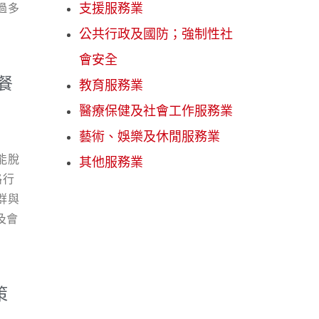
過多
支援服務業
to
名
公共行政及國防；強制性社
透過
與品
轉化
會安全
感
餐
教育服務業
，擴
場規
略概
醫療保健及社會工作服務業
在競
注教
痛
藝術、娛樂及休閒服務業
。
啡廳
能脫
其他服務業
單純
路行
TT
變
群與
式：
緩
及會
與評
名
升品
規劃
，
長與
規
網路
 品牌
家長
策
度
）。
網
成都