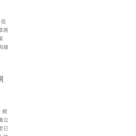
象：
人
川飲
）。
理，
、上
L及
，但
餐
材
章將
策
標
計互
與線
餐
階
計）
薦
-2位
務項
4.
篇真
功
設計
網
客
等
活
關鍵
功能
安親
美
預約
抽
護
主要關
，網
、卷
鍋
備公
關
 預
索已
結
了