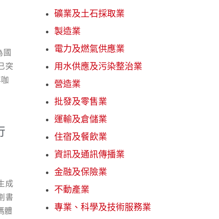
礦業及土石採取業
製造業
電力及燃氣供應業
為國
已突
用水供應及污染整治業
年咖
營造業
變為
批發及零售業
擴
運輸及倉儲業
行
行
找
住宿及餐飲業
，網
資訊及通訊傳播業
ap
金融及保險業
客的
生成
求的
不動產業
劃書
氛
專業、科學及技術服務業
媽體
浪