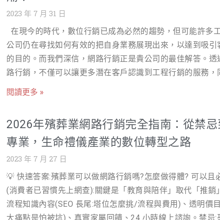
份額 👉更多資訊請至：https://www.nss.com.tw/internet-
絲活躍度。 效益：每月粉絲數增加 10%，互動率提高 15%
能讓您的客戶愉快地購物。我們將針對您的產品和品牌形象
2023 年 7 月 31 日
news/ Google我的商家五星評論 1. 服務說明： 提供真
Google我的商家五星評論 作法：透過戰國策網軍代執行五
出符合您的需求的網站，並且我們將以食品安全、健康營養
評論 安全、不會被Google移除 2. 產業應用： 提升冷凍餐
在現今的時代，數位行銷已成為必然的趨勢，但可能許多
論，強化Go
質保證等為核心價值，融入網站的設計元素中。完成網頁設
備的信譽和可信度 增強消費者信任 3. 效益/營收： 提高品
公司仍在尋找如何有效的把自身業務展現出來，以達到吸引
後，您的客戶將可以更方便地了解和購買您的產品，我們預
碑 刺激銷售和推薦 👉更多資訊請至：
的目的。而我們深信，網路行銷正是貴公司的最佳解答。透
能為您的公司帶來15%-20%的銷售額成長。建議預算約為5~
https://www.nss.com.tw/googlemybusine
路行銷，不僅可以讓更多潛在客戶認識到工程行銷的服務，
萬/次。更多資訊請至:https://www.nss.com.tw/websitebuil
也可以提升業務量並提高品牌知名度。以下我們針對各種網
SEO行銷 我們的SEO行銷服務主要包括關鍵字優化、網站
閱讀更多 »
銷方式為您詳細說明。 網站設計： 網頁設計不僅是貴公司
優化、外部連結建構等，我們的目標是提升您的網站在搜尋
路上的第一印象，更是一個極為重要的行銷工具。我們將根
的排名，進而提高網站的曝光率。對於您的業務，我們將挑
2026年殯葬業網路行銷完全指南：從禁忌
公司的Epoxy環氧樹脂、地坪修補、防水油漆、完全路線漆
您的產品相關的關鍵字，如”進口起司”、”優質奶油”等，並
專業，生命禮儀產業的數位轉型之路
牆等產品與服務，設計出專屬於您的網站。讓您的客戶能夠
網站的架構，讓搜尋引擎更容易找到您的網站。進行SEO行
頁即瞭解到公司的專業服務，並便利的進行聯繫與下單。透
2023 年 7 月 27 日
後，您的網站流量及商品曝光度將有顯著提升，我們預估這
站的設計，您將能夠提升公司的專業形象，增加客戶的信任
為您帶來20%-30%的銷售額成長。建議預算約為3~5萬/月(
💡 快速答案:殯葬業可以做網路行銷嗎?怎麼做得體? 可以且
同時也能提高轉換率，進而提升營收。我們建議預算約5-10
約)。更多資訊請至:https://www.nss.com.tw/seo-service
(消費者已習慣先上網查):關鍵是「教育與陪伴」取代「推銷
次，詳情可至我們的官網了解更多資訊：
軍行銷 我們的網軍行銷服務主要是透過在社群媒體上的互動
流程知識內容(SEO 長尾:塔位怎麼挑/流程與費用)、透明價目
https://www.nss.com.tw/websitebuilder/ SEO行銷： SE
提升品牌形象和知名度。我們將在PTT, Dcard及其他與您的
大痛點是怕被坑)、真實家屬回饋、24 小時線上諮詢。禁忌: