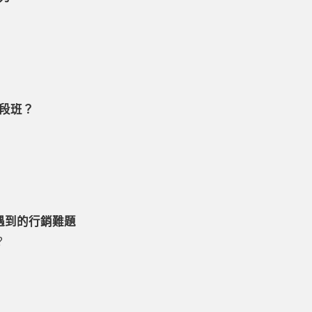
段班？
遇到的行銷難題
？