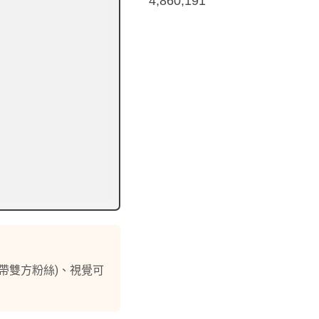
4,860,191
自帶雙方粉絲)、視覺可
。