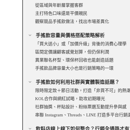
從區域與年齡層掌握客群
主打特色口味還是平價親民
觀察競品手搖飲做法，找出市場差異化
手搖飲容量與價格搭配策略解析
「買大送小」或「加價升級」背後的消費心理學
區間定價讓顧客感覺划算，但仍保利潤
異業聯名杯型、環保杯回收也能創造話題
手搖飲品牌容量大小也是行銷策略的一環
手搖飲如何利用社群與實體製造話題？
限時限定款＋節日活動，打造「非買不可」的熱
KOL合作與網紅試喝，助攻初期曝光
社群抽獎、杯貼設計、粉絲票選互動提升參與感
串聯 Instagram、Threads、LINE 打造多平台行
飲料店線上線下如何整合？行銷全通路才有