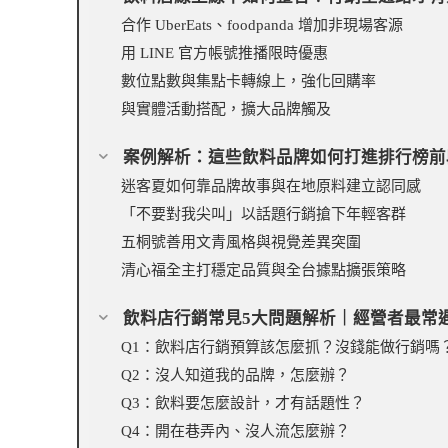
合作 UberEats、foodpanda 增加非現場客源
用 LINE 官方帳號推播限時優惠
數位點數與集點卡轉線上，強化回購率
與實體活動搭配，擴大品牌觸及
案例解析：這些飲料品牌如何打進排行榜前
迷客夏如何靠品牌故事與在地原料建立認同感
「不要對我尖叫」以話題行銷搶下年輕客群
五桐號善用文青風格與視覺差異突圍
清心福全主打穩定品質與全台據點擴張策略
飲料店行銷常見5大問題解析｜經營者最常
Q1：飲料店行銷預算該怎麼抓？沒錢能做行銷嗎
Q2：沒人知道我的品牌，怎麼辦？
Q3：飲料要怎麼設計，才有話題性？
Q4：開在巷弄內、沒人流怎麼辦？