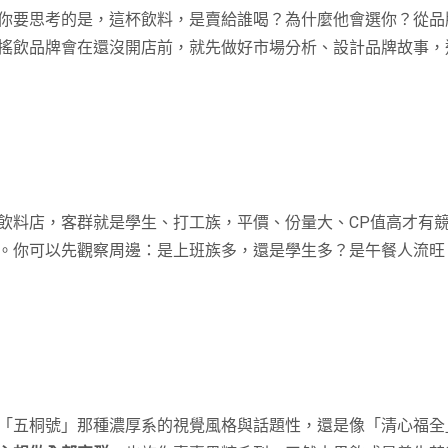
你要思考的是，這杯飲料，是賣給誰喝？為什麼他會選你？從品
搖飲品牌會在還沒開店前，就先做好市場分析、設計品牌故事，
飲料店，客群就是學生、打工族，平價、份量大、CP值高才有
。你可以先觀察周邊：是上班族多，還是學生多？是午餐人流旺
「五桐號」那種濃厚系的視覺風格與話題性，還是像「清心福全