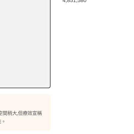
4,851,580
空間稍大,但療效宣稱
來。