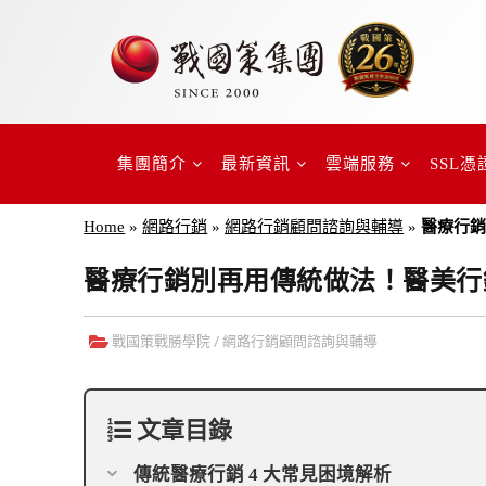
集團簡介
最新資訊
雲端服務
SSL憑
Home
»
網路行銷
»
網路行銷顧問諮詢與輔導
»
醫療行
醫療行銷別再用傳統做法！醫美行
戰國策戰勝學院
/
網路行銷顧問諮詢與輔導
文章目錄
傳統醫療行銷 4 大常見困境解析