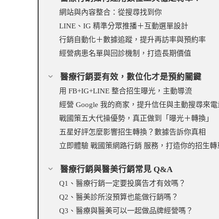
網站與內容整合：從搜尋找到你
LINE、IG 精準分眾推播＋互動選單設計
行銷自動化＋數據追蹤，提升再訪率與預約率
經營病患名單與回診機制，打造長期價值
醫療行銷要有效，數位化才是預約關鍵
用 FB+IG+LINE 整合招生曝光，主動導流
經營 Google 我的商家，提升信任與主動搜尋來電
戰國策五大代操優勢，真正做到「曝光＋轉換」
五星好評怎麼影響招生轉換？數據告訴你真相
立即體驗 戰國策網路行銷 服務，打造你的招生轉
醫療行銷與醫美行銷常見 Q&A
Q1、醫療行銷一定要投廣告才有效嗎？
Q2、醫美診所沒預算也能做行銷嗎？
Q3、醫療與醫美可以一起做品牌經營嗎？