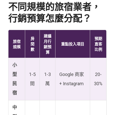
不同規模的旅宿業者，
行銷預算怎麼分配？
建議
房
預期
旅宿
月行
間
重點投入項目
直客
規模
銷預
數
比例
算
小
型
1-5
1-3
Google 商家
20-
民
間
萬
+ Instagram
30%
宿
中