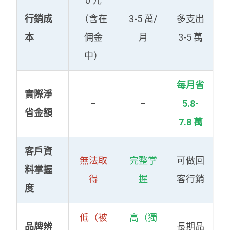
0 元
行銷成
（含在
3-5 萬/
多支出
本
佣金
月
3-5 萬
中）
每月省
實際淨
–
–
5.8-
省金額
7.8 萬
客戶資
無法取
完整掌
可做回
料掌握
得
握
客行銷
度
低（被
高（獨
品牌辨
長期品