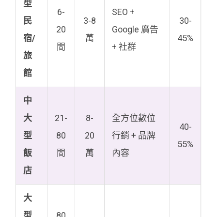
型
6-
SEO +
民
3-8
30-
20
Google 廣告
宿/
萬
45%
間
+ 社群
旅
館
中
大
21-
8-
全方位數位
40-
型
80
20
行銷 + 品牌
55%
飯
間
萬
內容
店
大
型
80