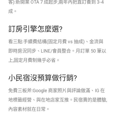
客):新開業 OTA 7 成起步,兩年內把直訂養到 3-4
成。
訂房引擎怎麼選?
看三點:手續費結構(固定月費 vs 抽成)、金流與
即時房況同步、LINE/會員整合。月訂單 50 筆以
上,固定月費制幾乎必省。
小民宿沒預算做行銷?
免費三板斧:Google 商家照片與評論做滿、IG 在
地標籤經營、與在地店家互推。民宿賣的是體驗,
內容素材就在日常。