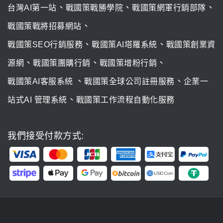
、
、
、
台灣AI第一站
戰國策戰勝學院
戰國策網軍行銷部隊
、
戰國策戰將招募網站
、
、
戰國策SEO行銷服務
戰國策AI塔羅系統
戰國策創業資
、
、
、
源網
戰國策團購行銷
戰國策增粉行銷
、
、
戰國策AI客服系統
戰國策全球公司註冊服務
企業一
、
站式AI 管理系統
戰國策工作流程自動化服務
我們接受付款方式: