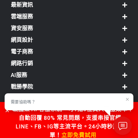
最新資訊
雲端服務
資安服務
網頁設計
電子商務
網路行銷
AI服務
戰勝學院
經銷方案
需要協助嗎？
戰國策 AI 客服系統，可1抵5位真人客服成本！
客服中心
自動回覆 80% 常見問題，支援串接官網、
LINE、FB、IG等主流平台。24小時秒回不漏
單！
立即免費試用