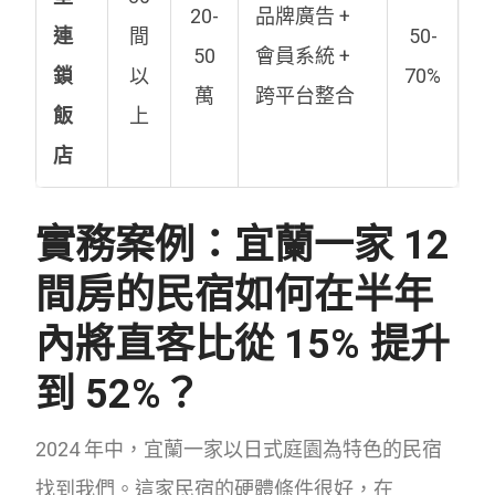
20-
品牌廣告 +
連
間
50-
50
會員系統 +
鎖
以
70%
萬
跨平台整合
飯
上
店
實務案例：宜蘭一家 12
間房的民宿如何在半年
內將直客比從 15% 提升
到 52%？
2024 年中，宜蘭一家以日式庭園為特色的民宿
找到我們。這家民宿的硬體條件很好，在