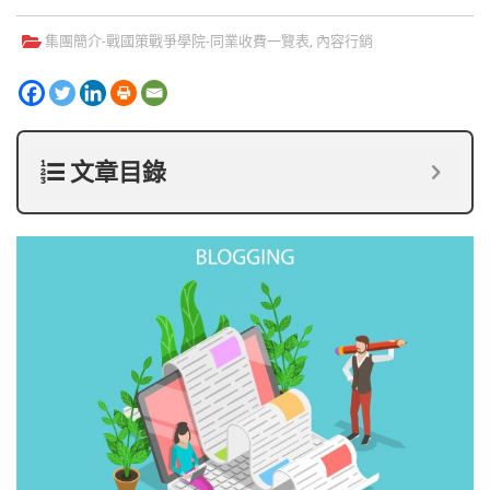
集團簡介-
戰國策戰爭學院
-
同業收費一覽表
,
內容行銷
文章目錄