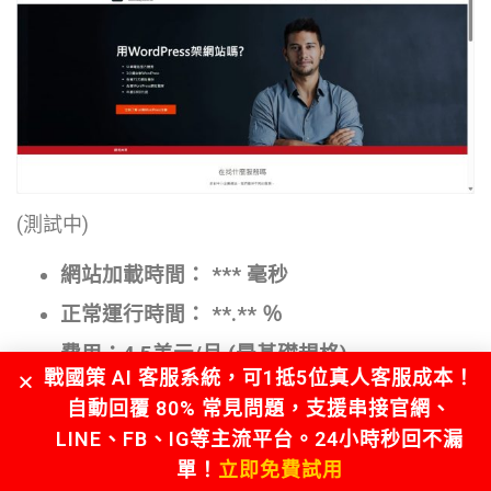
(測試中)
網站加載時間： *** 毫秒
正常運行時間： **.** ％
費用：4.5美元/月 (最基礎規格)
戰國策 AI 客服系統，可1抵5位真人客服成本！
推薦程度： ** /10
自動回覆 80% 常見問題，支援串接官網、
官方網站：wanteasy.com.tw
LINE、FB、IG等主流平台。24小時秒回不漏
單！
立即免費試用
網易資訊成立於2003年，致力於提供穩定與平