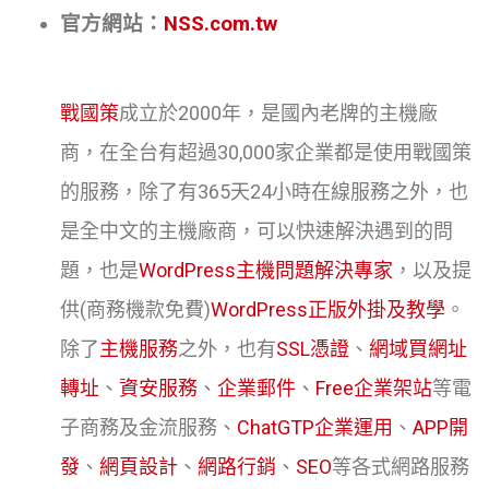
官方網站：
NSS.com.tw
戰國策
成立於2000年，是國內老牌的主機廠
商，在全台有超過30,000家企業都是使用戰國策
的服務，除了有365天24小時在線服務之外，也
是全中文的主機廠商，可以快速解決遇到的問
題，也是
WordPress主機問題解決專家
，以及提
供(商務機款免費)
WordPress正版外掛及教學
。
除了
主機服務
之外，也有
SSL憑證
、
網域買網址
轉址
、
資安服務
、
企業郵件
、
Free企業架站
等電
子商務及金流服務、
ChatGTP企業運用
、
APP開
發
、
網頁設計
、
網路行銷
、
SEO
等各式網路服務