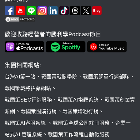
歡迎收聽經營者的勝利學Podcast節目
集團相關網站:
、
、
、
台灣AI第一站
戰國策戰勝學院
戰國策網軍行銷部隊
、
戰國策戰將招募網站
、
、
戰國策SEO行銷服務
戰國策AI塔羅系統
戰國策創業資
、
、
、
源網
戰國策團購行銷
戰國策增粉行銷
、
、
戰國策AI客服系統
戰國策全球公司註冊服務
企業一
、
站式AI 管理系統
戰國策工作流程自動化服務