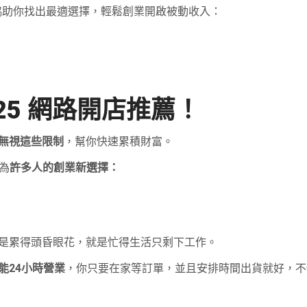
協助你找出最適選擇，輕鬆創業開啟被動收⼊：
25 網路開店推薦！
無視這些限制
，幫你快速累積財富。
為
許多⼈的創業新選擇：
是累得頭昏眼花，就是忙得⽣活只剩下⼯作。
能24⼩時營業
，你只要在家等訂單，並且安排時間出貨就好，不