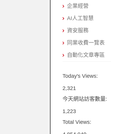
企業經營
AI人工智慧
資安服務
同業收費一覽表
自動化文章專區
Today's Views:
2,321
今天網站訪客數量:
1,223
Total Views: