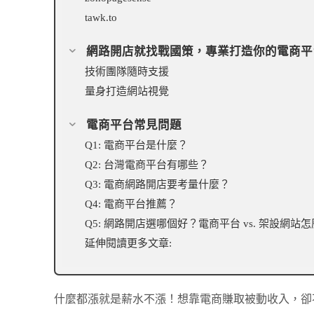
tawk.to
網路開店就找戰國策，專業打造你的電商平
技術團隊隨時支援
量身打造網站視覺
電商平台常見問題
Q1: 電商平台是什麼？
Q2: 台灣電商平台有哪些？
Q3: 電商網路開店要考量什麼？
Q4: 電商平台推薦？
Q5: 網路開店選哪個好？電商平台 vs. 架設網站
延伸閱讀更多文章:
什麼都漲就是薪⽔不漲！想靠電商賺取被動收⼊，卻