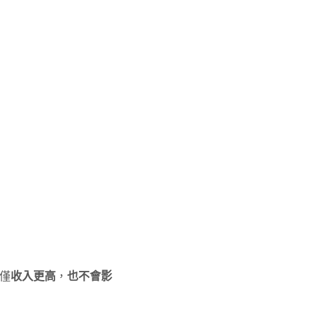
僅
收⼊更⾼
，
也不會影