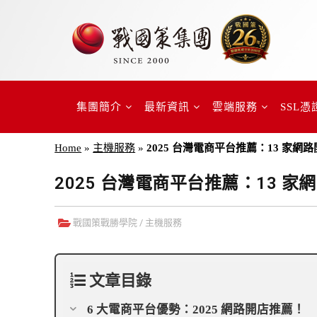
集團簡介
最新資訊
雲端服務
SSL憑
Home
»
主機服務
»
2025 台灣電商平台推薦：13 家
2025 台灣電商平台推薦：13 
戰國策戰勝學院
/
主機服務
文章目錄
6 大電商平台優勢：2025 網路開店推薦！