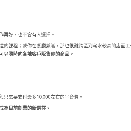
作再好，也不會有⼈選擇。
遠的課程；或你在餐廳兼職，那也很難跨區到薪⽔較⾼的店⾯⼯
可以
隨時向各地客戶販售你的商品。
只需要⽀付最多10,000左右的平台費。
成為
⽬前創業的新選擇。