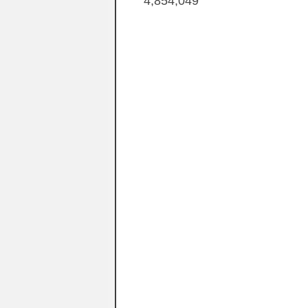
4,854,049