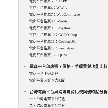
電商平台推薦5：91APP
電商平台推薦6：WACA
電商平台推薦7：WooCommerce
電商平台推薦8：Weebly
電商平台推薦9：Easystore
電商平台推薦10：GOGO shop
電商平台推薦11：Goshop101
電商平台推薦12：meepshop
電商平台推薦13：QDM
電商平台怎麼選？價格、手續費與功能比較
電商平台申辦流程
電商平台必看 6 大細節
台灣電商平台與跨境電商比較與優缺點分析
一、台灣電商平台特色
二、跨境電商平台特色