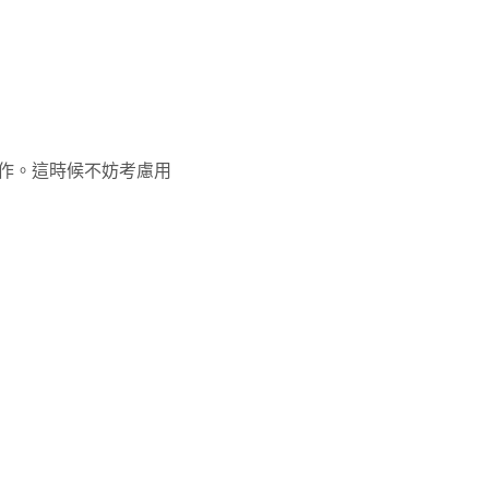
作。這時候不妨考慮⽤