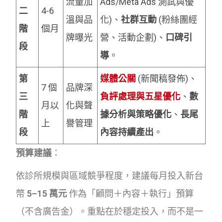
流量加
Ads/Meta Ads 測試與優
二
4-6
溫與品
化)、
社群互動
(粉絲團經
階
個月
牌曝光
營、活動企劃)、
口碑引
段
導
。
第
媒體公關
(新聞稿發佈)、
7 個
品牌深
三
負評處理與五星優化
、
數
月以
化與聲
階
據分析與策略優化
、
長尾
上
譽管理
段
內容持續產出
。
預算建議
：
依診所規模與區域競爭程度，建議每月投入新台
幣
5–15 萬元
作為「顧問＋內容＋執行」預算
（不含廣告金）。重點在於穩定投入，而不是一