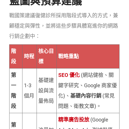
藍圖與預算建議
戰國策建議復健診所採用階段式導入的方式，兼
顧穩定與彈性，並將這些步驟具體寫進你的網路
行銷企劃中：
階
核心目
時程
戰略重點
段
標
第
SEO 優化
(網站健檢、關
基礎建
一
1-3
鍵字研究、Google 商家優
設與流
階
個月
化)、
基礎內容行銷
(常見
量佈局
段
問題、衛教文章)。
精準廣告投放
(Google
第