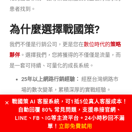
患者找到。
為什麼選擇戰國策?
我們不僅是行銷公司，更是您在
數位時代的
策略
夥伴
。選擇我們，您將獲得的不僅僅是流量，而
是一套可持續、可量化的成長系統。
25年以上網路行銷經驗：
經歷台灣網路市
場的數次變革，累積深厚的實戰經驗。
服務超過50家牙醫科/牙醫診所業者：
我們
戰國策 AI 客服系統，可1抵5位真人客服成本！
自動回覆 80% 常見問題，支援串接官網、
的產業經驗讓您避免走彎路，直接複製成功
LINE、FB、IG等主流平台。24小時秒回不漏
模式。
單！
立即免費試用