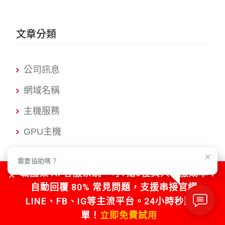
文章分類
公司訊息
網域名稱
主機服務
GPU主機
WordPress
需要協助嗎？
SSL憑證
戰國策 AI 客服系統，可1抵5位真人客服成本！
自動回覆 80% 常見問題，支援串接官網、
網頁設計
LINE、FB、IG等主流平台。24小時秒回不漏
網路開店
單！
立即免費試用