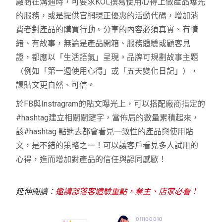
廠商在溝通時，可要求KOL撰寫使用心得上做產品曝光
的服務，或是提供官網現正優惠的活動代碼，增加消
費者對產品的購買行動。分享的內容必須真實、有情
緒、有故事，無論是產品開箱、服務體驗或顧客見
證，都應以「生活語氣」呈現。品牌可規劃故事主題
（例如「第一週使用心得」或「五天變化日記」），
讓貼文更自然、可信。
於FB與Instragram的貼文曝光上，可以搭配廠商指定的
#hashtag建立相關關鍵字，當佈局的數量累積起來，
該#hashtag 點進去都會看見一致性的產品與使用貼
文，是不錯的策略之一！可以讓客戶看見多人試用的
心得，進而增加對產品的信任與認同感歐！
延伸閱讀：
邀請部落客體驗重點，業主、店家必看！