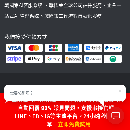
、
、
戰國策AI客服系統
戰國策全球公司註冊服務
企業一
、
站式AI 管理系統
戰國策工作流程自動化服務
我們接受付款方式:
集團簡介
需要協助嗎？
戰國策 AI 客服系統，可1抵5位真人客服成本！
公司簡介
自動回覆 80% 常見問題，支援串接官網、
編年紀事
LINE、FB、IG等主流平台。24小時秒回不漏
媒體報導
單！
立即免費試用