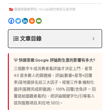
戰國策戰勝學院
/
Google我的商家五星評價
文章目錄
💡 快速答案:Google 評論對生意的影響有多大?
三個數字:9 成消費者看評論才決定上門、星等
4.0 是多數人的篩選線、評論(數量×星等×回覆
率)是地圖排名前三大因子。經營三件事:機制化
邀評(服務完成即邀請)、100% 回覆(含負評 — 回
覆是給圍觀者看的)、把評論關鍵字化(引導客人
提到服務項目,利在地 SEO)。