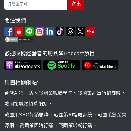
關注我們
歡迎收聽經營者的勝利學Podcast節目
集團相關網站:
、
、
、
台灣AI第一站
戰國策戰勝學院
戰國策網軍行銷部隊
、
戰國策戰將招募網站
、
、
戰國策SEO行銷服務
戰國策AI塔羅系統
戰國策創業資
、
、
、
源網
戰國策團購行銷
戰國策增粉行銷