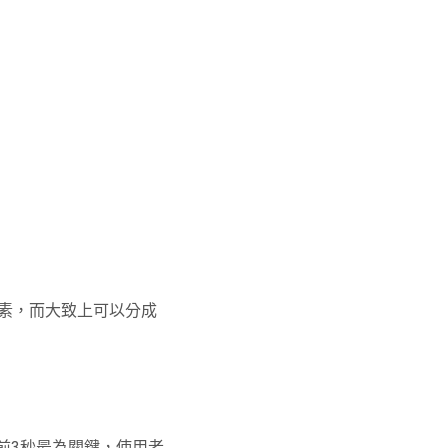
素，而大致上可以分成
前
3
秒最為關鍵，使用者