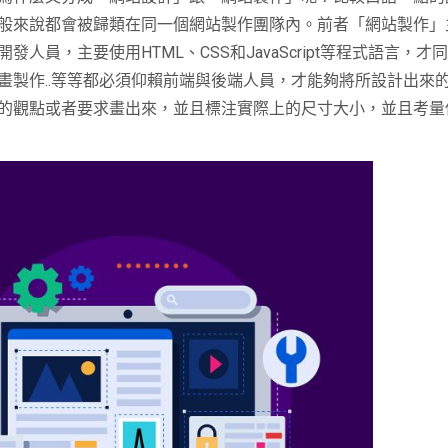
般來說都會被歸類在同一個網站製作團隊內。前者「網站製作」
開發人員，主要使用
HTML
、
CSS
和
JavaScript
等程式語言，才
畫製作
..
等等都必須仰賴前端與後端人員，才能夠將所設計出來
的觀點或者要求畫出來，並且標注實際上的尺寸大小，並且考量