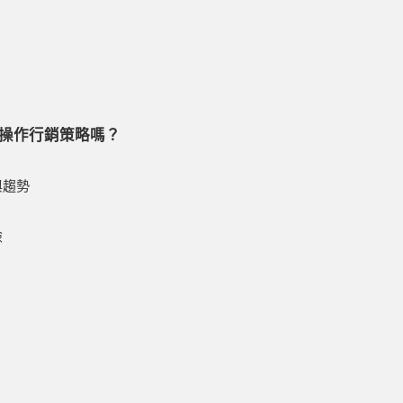
操作行銷策略嗎？
與趨勢
險