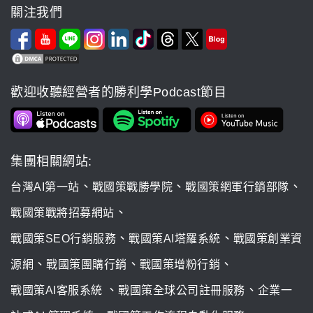
關注我們
歡迎收聽經營者的勝利學Podcast節目
集團相關網站:
、
、
、
台灣AI第一站
戰國策戰勝學院
戰國策網軍行銷部隊
、
戰國策戰將招募網站
、
、
戰國策SEO行銷服務
戰國策AI塔羅系統
戰國策創業資
、
、
、
源網
戰國策團購行銷
戰國策增粉行銷
、
、
戰國策AI客服系統
戰國策全球公司註冊服務
企業一