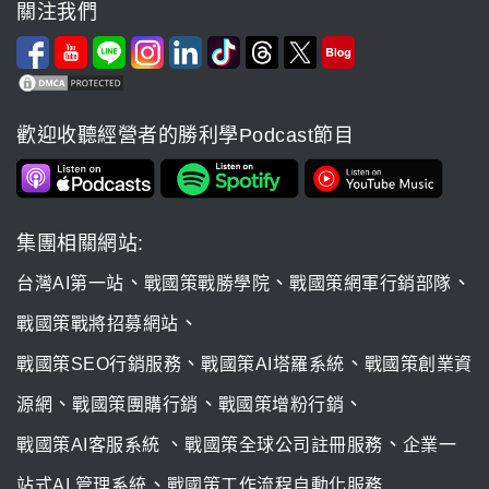
關注我們
歡迎收聽經營者的勝利學Podcast節目
集團相關網站:
、
、
、
台灣AI第一站
戰國策戰勝學院
戰國策網軍行銷部隊
、
戰國策戰將招募網站
、
、
戰國策SEO行銷服務
戰國策AI塔羅系統
戰國策創業資
、
、
、
源網
戰國策團購行銷
戰國策增粉行銷
、
、
戰國策AI客服系統
戰國策全球公司註冊服務
企業一
、
站式AI 管理系統
戰國策工作流程自動化服務