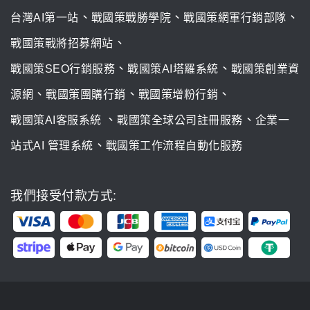
、
、
、
台灣AI第一站
戰國策戰勝學院
戰國策網軍行銷部隊
、
戰國策戰將招募網站
、
、
戰國策SEO行銷服務
戰國策AI塔羅系統
戰國策創業資
、
、
、
源網
戰國策團購行銷
戰國策增粉行銷
、
、
戰國策AI客服系統
戰國策全球公司註冊服務
企業一
、
站式AI 管理系統
戰國策工作流程自動化服務
我們接受付款方式: