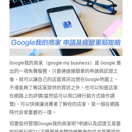
Google
我的商家（
google my business
）是
Google
推
出的一項免費服務，只要通過幾簡單的申請與認證之
後，就可以讓自己的店面資訊出現在
Google
地圖上，
不僅能夠了解店家提供的資訊之外，也可以知道店家
在網路上的評價
(
當然這可以用口碑行銷方式操作調
整
)
，可以快速讓消費者了解你的店家，是一個在網路
時代非常重要的一環。
但要如何管理
Google
我的商家呢
?
申請以及認證又是要
如何進行呢
?
以下簡單幾步驟快速教會你這非常實用的