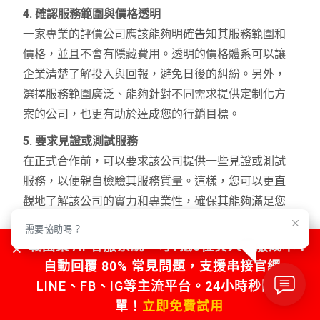
4. 確認服務範圍與價格透明
一家專業的評價公司應該能夠明確告知其服務範圍和
價格，並且不會有隱藏費用。透明的價格體系可以讓
企業清楚了解投入與回報，避免日後的糾紛。另外，
選擇服務範圍廣泛、能夠針對不同需求提供定制化方
案的公司，也更有助於達成您的行銷目標。
5. 要求見證或測試服務
在正式合作前，可以要求該公司提供一些見證或測試
服務，以便親自檢驗其服務質量。這樣，您可以更直
觀地了解該公司的實力和專業性，確保其能夠滿足您
的期望。
需要協助嗎？
戰國策 AI 客服系統，可1抵5位真人客服成本！
小心選擇，謹防風險
自動回覆 80% 常見問題，支援串接官網、
在選擇Google五星評價公司時，務必要保持謹慎。避
LINE、FB、IG等主流平台。24小時秒回不漏
免選擇個人或無法開立發票的工作者，以防止因評價
單！
立即免費試用
不真實或其他原因導致品牌信譽受損。只有選擇專