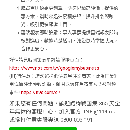
口碑流失。
購買百則優惠更划算，快速累積高評價：提供優
惠方案，幫助您迅速累積好評，提升排名與曝
光，吸引更多顧客上門。
雲端報表即時追蹤：專人專群提供雲端報表即時
核對進度，數據清楚透明，讓您隨時掌握狀況，
合作更安心。
詳情請見戰國策五星評論服務頁面：
https://www.nss.com.tw/googlemybusiness
(!!!)請注意：請勿選擇低價五星評論商家，此為同業利
用低價評論導致詐騙、倒閉或讓客戶商家帳號被封鎖
事件!
https://n9s.com/e7
如果您有任何問題，歡迎諮詢戰國策 365 天全
年無休的客服中心。加入官方LINE:@119m，
或撥打付費客服專線 0800-003-191