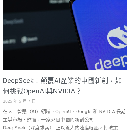
化，是另一場內容戰爭的開始。你要不是
篇文章將帶你了解Gemini 2.0的核心技術與創新、有哪些應
用，教你如何使用的Gemini教學，整理不同方案的Gemini
費用，並回答Gemini的常見問題，讓你讀完就能完整了解
Gemini 2.0。 👉推薦閱讀：生成式AI是什麼？帶你了解生
成式AI應用，用AI生成各種內容 Gemini是什麼？ Gemini是
Google在2023年底推出的人工智慧模型，簡單來說，它就
是Google版的ChatGPT 。跟之前的AI比起來，Gemini主要
的特點是具備多模態能力，讓它很會看、很會聽、也很會
說，甚至連程式碼也難不倒它。它能夠同時理解文字、圖
DeepSeek：顛覆AI產業的中國新創，如
片、聲音、影片等不同的資訊，然後整合起來回答你的問
題，或是幫你完成一些很難的任務。 相較於1.0，Gemini
何挑戰OpenAI與NVIDIA？
2.0有哪些升級與改進？ 首先，最明顯的就是Gemini 2.0的
2025 年 5 月 7 日
大腦變得更大更強了！你可以想像成它的記憶體和處理器
在人工智慧（AI）領域，OpenAI、Google 和 NVIDIA 長期
都升級了，所以它能記住更多東西，理解更複雜的問題，
主導市場，然而，一家來自中國的新創公司
反應也更快。且它在處理文字、程式碼這些方面，都比1.0
DeepSeek（深度求索） 正以驚人的速度崛起，打破業界
更精準、更有效率了。 再來，Gemini 2.0在看和聽的能力