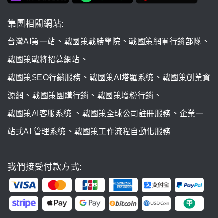
集團相關網站:
、
、
、
台灣AI第一站
戰國策戰勝學院
戰國策網軍行銷部隊
、
戰國策戰將招募網站
、
、
戰國策SEO行銷服務
戰國策AI塔羅系統
戰國策創業資
、
、
、
源網
戰國策團購行銷
戰國策增粉行銷
、
、
戰國策AI客服系統
戰國策全球公司註冊服務
企業一
、
站式AI 管理系統
戰國策工作流程自動化服務
我們接受付款方式: