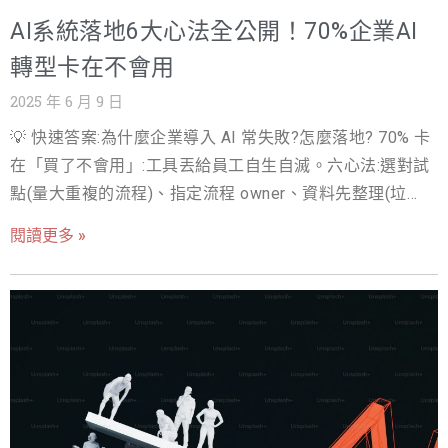
質變，絕對不能再用舊思維看待 SEO。以下就來帶你具體
AI系統落地6大心法全公開！70%企業AI
拆解這個變革。 AI Overviews 的定義與技術背景 AI
Overviews 是 Google 搜尋引擎整合 AI 技術的新功能，原
轉型卡在不會用
本叫做「SGE」（Search Generative Experience），現在
2025 年 6 月 9 日
改名為 AI Overviews，中文多翻成「AI摘要」。簡單來
💡 快速答案:為什麼企業導入 AI 常失敗?怎麼落地? 70% 卡
說，它會根據用戶的搜尋問題，自動從網路上大量資訊中
在「買了不會用」:工具丟給員工自生自滅。六心法:選對試
抓出重點，生成一段直接回答問題的摘要內容，並附上引
點(量大重複的流程)、指定流程 owner、資料先整理(垃圾
用網站連結。 這項功能的背後核心是 Google Gemini 大型
進垃圾出)、小步驗證(4-8 週一循環)、把 SOP 改寫進 AI 版
語言模型，它能理解文字、圖像，甚至支援多步驟推理，
閱讀更多 »
本、內部種子講師擴散。AI 落地是變革管理,不是採購案。
讓搜尋不再只是列出一堆連結，而是像請一位專業助手幫
眾所皆知，AI 人工智慧的應用不管是基於企業或個人，已
你整理出結論。這樣的搜尋方式也意味著：網站內容的
經成為提升競爭力的必備技術。然而，儘管大家都知道 AI
「可讀性」、「結構性」與「實用性」變得比關鍵字堆疊
潛力無限，但很多公司在導入 AI 系統的路上，卻是頻頻碰
更重要。 從傳統搜尋到 AI摘要：使用者行為的改變 過去
壁。 根據人工智慧科技基金會（AIF）今年發表的《台灣產
使用者搜尋一個問題，會自己打開幾個網站交叉比對，甚
業AI化大調查》，結果指出台灣竟高達七成以上的企業尚
至花幾
未在專案中真正導入AI系統，由此可見，多數企業在 AI 轉
型路上仍困於「知易行難」的窘境。 本文將深度探討企業