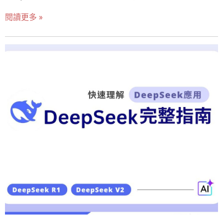
格局。憑藉創新的 混合專家（MoE）架構、低成本高效能
上也進化很多，1.0雖然也能處理圖片，但2.0現在更能直接
閱讀更多 »
的推理模型，以及對開源技術的積極推動，DeepSeek 不
理解影片和聲音裡面的資訊了，這代表它可以做更多以前
僅挑戰 OpenAI 的 GPT 系列，甚至影響到 NVIDIA 的市場
做不到的事情，像是分析影片內容、聽懂語音指令等，跟
地位，導致其股價劇烈波動。這場 AI 革命不僅改變了技術
它互動起來更像真人了。 最後，Gemini 2.0還更會思考
競爭態勢，也重新定義了企業如何以更低成本運用 AI 模
了，它不只是單純地回答問題，還能像人類一樣，一步一
型。本篇文章將深入剖析 DeepSeek 的技術突破、市場影
步地推理，然後告訴你它是怎麼得出答案的。這樣我們就
響，以及它如何在全球 AI 戰場中迅速崛起，為產業帶來新
能更了解它的思考過程，也更信任它提供
的挑戰與機遇。 DeepSeek是什麼？為何引起市場震撼？
DeepSeek（深度求索）是一家來自中國的新創 AI 公司，
在短短一年內迅速崛起，憑藉開源策略、低成本運算與高
效能推理能力，對 AI 產業格局造成強烈衝擊。與
OpenAI、Google 和 Meta 等業界巨頭不同，DeepSeek 主
打「低成本 + 高效能」的模式，透過混合專家（MoE）架
構與多頭潛在注意力（MLA）等技術，大幅提升 AI 推理效
能的同時降低運算需求。 自 2024 年底發布 DeepSeek-
V3（主打 NLP 應用）與 DeepSeek-R1（專注推理能力）