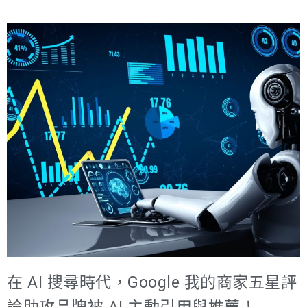
Overview），當使用者輸入問題時，Google 直接以 AI 生
知道怎麼用 「我們花錢買了最新的 AI 客服系統，但不知道
成「整合式答案」，其中甚至包含品牌或產品推薦。 在這
怎麼設定才能準確回答客戶的專業問題。」 「使用了超熱
股趨勢下，部落客行銷的價值正被重新定義。部落客擁有
門 AI 軟體，不過技術團隊對業務流程不夠了解，很難符合
強大的社群影響力與內容編輯能力，透過精心撰寫的高品
業務團隊的需求。」 這些困擾，你是不是也聽過？核心問
質內容，不僅能直接影響粉絲購買決策，還能成為生成式
題出在缺乏「AI 應用場景設計」的能力。 很多企業知道 AI
AI（如 ChatGPT、Google Gemini、Perplexity、Claude）
很厲害，但不知道能具體解決自己公司的哪些問題，也缺
信賴的權威資料來源。當部落客文章被視為權威且具信任
少了明確的規劃。應用 A
度的內容，AI 會自動蒐錄並引用，主動在回答中推薦您的
品牌與產品。 相較於傳統 SEO，部落客行銷更能快速建立
「自然外部連結」與口碑聲量。部落客文章通常具備高度
可讀性與真實使用者經驗，這不僅讓搜尋引擎收錄，更有
助於 AI 將其納入答案生成，創造持續曝光與品牌認知。企
業與部落客的合作，已不只是口碑行銷，而是開啟「AI 主
動引用」的嶄新管道！ 部落客行銷撰寫重點： ✅ 真實經驗
在 AI 搜尋時代，Google 我的商家五星評
與故事性 部落客的親身體驗分享，更易被 AI 視為真實可信
的資訊來源。 ✅ 明確結構與關鍵字布局 透過條理分明的文