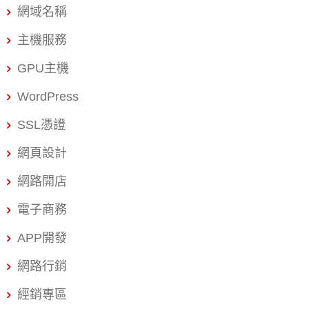
它！ DeepSeek是什麼？有什麼厲害的地方？ AI模型的黑
網域名稱
馬DeepSeek公司，在花不到一年的時間，就做出了一款號
主機服務
稱能跟 GPT-4 差不多的AI模型，而且順練模型只花了 558
萬美元，只用低成本的GPU就完成。對於AI開發圈就是用
GPU主機
「平民價格」做出「旗艦等級」的AI模型！ 但真正厲害的
WordPress
不是能讓模型「講話」，而是在技術設計的巧思，他們技
SSL憑證
術設計模式，讓模型可以跑得快又省力。 DeepSeek技術
亮點1：MoE 混合專家架構 只開動需要的腦袋，其他先休
網頁設計
息。傳統的 AI 模型每次動工就是全公司一起處理，但
網路開店
DeepSeek不是這樣。DeepSeek像是一個厲害的專案，會
分配任務給能夠處理的人，讓其他人先待機休息。這樣的
電子商務
運做不只省電、還很快，整個系統都因為這樣運作更有效
APP開發
率。 AI專家深入解說：MoE技術可以舉例 DeepSeek
R1，依照他現在有的模型總數有超過 6700 億個參數，但
網路行銷
每次執行時，只需要呼喚其中的 370 億個來工作，運作的
經銷專區
狀態得跟 GPT-4 一樣順。 DeepSeek技術亮點2：MLA 多