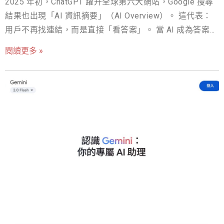
2025 年初，ChatGPT 躍升全球第六大網站，Google 搜尋
薦時更易辨識並強化品牌印象。 ✅ 多媒體整合呈現 結合短
結果也出現「AI 資訊摘要」（AI Overview）。 這代表：
影片、照片及社群即時互動，讓 AI 與搜尋引擎抓取到更全
用戶不再找連結，而是直接「看答案」。 當 AI 成為答案的
面的品牌聲量。 網紅行銷投放管道： 🌐 社群平台多元合作
產出者，你的內容若無法被理解、引用，就連首頁排名也
合作 YouTube、Instagram、Threads、TikTok 等多平台網
閱讀更多 »
可能被忽略。 SEO 不再只是拼名次，而是搶進 AI 的記憶
紅，拓展自然外部連結與多元聲量。 🌐 品牌自有平台串聯
庫。 你是否遇過這些狀況？ 排名有了，卻沒點擊、沒轉
將網紅合作內容整合進品牌官網、電子報及部落格，強化
換 內容再專業，卻不在 AI 回答中出現 競爭對手被AI及搜
SEO 並提升 AI 蒐錄機率。 🌐 結合直播與短影音行銷 利用
尋引擎引用，你卻默默無名 這不是內容不夠好，而是沒寫
網紅直播與短影音的即時互動優勢，增強品牌與受眾的即
給 AI 看懂。 我們幫助品牌網站： 打造 AI 能讀懂、信
時連結。 🌐 跨領域網紅串聯 結合不同領域的網紅影響力，
任、引用的內容 從語意到結構，讓 AI 願意選你當答案 佈
打造多層次的口碑行銷與
局下一代搜尋，不只做排名，更搶 AI 曝光 別再拼點擊
率，開始搶佔 AI 的生成結果。 現在就讓我們協助你，讓好
內容真正被 AI 看見與引用。 2025 年初，根據
Similarweb 統計，ChatGPT（chatgpt.com）一舉躍升全球
第六大網站，流量佔比達 2.33%、月增近 6%。這不只是科
技話題，而是搜尋行為正在快速轉變的明確信號──用戶不