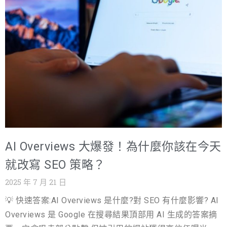
接、更貼近需求。 它是什麼、怎麼運作、會如何影響 SEO
與內容產業？ Google AI Overview 是什麼？ Google AI
Overview，前身是 Search Generative
Experience（SGE）。2024 年 Google I/O 大會上，這個
功能正式亮相並換上了新名字。它的核心是 Gemini AI 大型
語言模型，能處理文字、圖片、影音，甚至跨領域資訊。
當使用者拋出複雜或多條件問題時，AI Overview 會自動從
多個網站抓取資料，濃縮成條理清晰的答案，並附上來源
連結。對用戶來說，找資料的過程少了許多跳轉，比過去
更有效率。 Google AI Overview 怎麼運作？ 支撐這一切的
AI Overviews 大爆發！為什麼你該在今天
是 Gemini 模型的多模態理解與生成能力。它不只懂文字，
還能讀懂圖片、影片和表格，甚至會先拆解問題，再組合
就改寫 SEO 策略？
成符合上下文的回覆。 和傳統搜尋不同，AI Overview 的
2025 年 7 月 21 日
互動更像一場對話：你可以追問、調整細節，它甚至能幫
💡 快速答案:AI Overviews 是什麼?對 SEO 有什麼影響? AI
忙做行程規劃或初步問題診斷，搜尋體驗變得像是和專家
Overviews 是 Google 在搜尋結果頂部用 AI 生成的答案摘
直接溝通。 它能做什麼？ 整理複雜問題的快速摘要：規劃