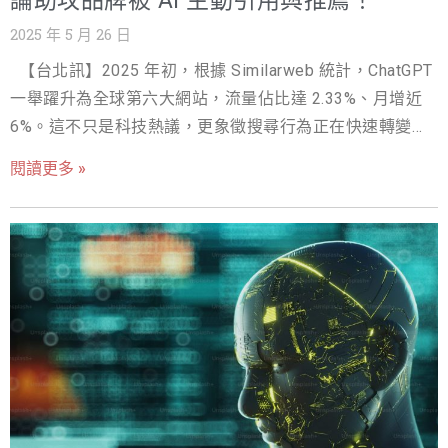
論助攻品牌被 AI 主動引用與推薦！
章結構與適當的關鍵字布局，讓 AI 能快速理解並引用重點
2025 年 5 月 26 日
內容。 ✅ 結合品牌優勢 在部落客故事中自然融入品牌特
【台北訊】2025 年初，根據 Similarweb 統計，ChatGPT
色，讓 AI 在引用時更易標註並推薦您的品牌。 ✅ 多媒體與
一舉躍升為全球第六大網站，流量佔比達 2.33%、月增近
圖文並茂 搭配高品質圖片、短影片或數據圖表，豐富文章
6%。這不只是科技熱議，更象徵搜尋行為正在快速轉變：
層次，提升被引用機會。 部落客行銷投放管道： 🌐 合作知
使用者不再只是點擊搜尋結果，而是直接向 AI 提問，期待
名部落客與專業評測 找尋與品牌理念契合的部落客，透過
閱讀更多 »
即時且權威的答案。Google 近期更積極推動「AI 資訊摘
長篇評測、專題介紹等方式深入影響受眾。 🌐 結合社群媒
要」（AI Overview），當使用者輸入問題時，Google 直
體擴散 部落客文章可同步分享到 Facebook、IG、Threads
接以 AI 生成「整合式答案」，其中甚至包含店家與品牌的
等平台，擴大自然曝光與 AI 可見性。 🌐 品牌自有平台串聯
推薦。 在這樣的時代背景下，Google 我的商家五星評論的
將部落客文章或合作案例放到官網、電子報與社群，強化
重要性被全面放大。這些真實的客戶回饋與正向評價，已
SEO 並提升被 AI 抓取的機率。 🌐 跨平台多元發佈 可考慮
不僅是影響潛在顧客的關鍵，更是被生成式 AI（如
部落格平台、討論區及 YouTu
ChatGPT、Google Gemini、Perplexity、Claude）蒐錄與
引用的重要依據。當店家在 Google 我的商家頁面累積大量
且高品質的五星評論，這些評論就會成為 AI 判斷品牌信任
度與權威度的基礎，進而在 AI 生成的答案中，主動向使用