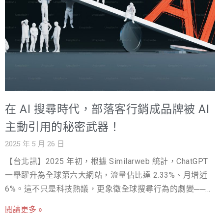
在數位轉型之路的關鍵痛點，並公開 AI 系統落地的 6 大成
功心法，讓你在不走冤枉路的情況下，加速啟動 AI 轉型。
為什麼企業導入 AI 總是受阻？從 3 大現象看問題根源 第
一個坑：以為買了工具就等於轉型成功，忽略「人」才是
關鍵 許多企業對於 AI 轉型常常會有個美麗的誤會：認為只
要「導入 AI 系統」等同於「完成數位轉型」，但我們往往
卻忽略了數位轉型的核心要素：人的轉變。 真正的 AI 轉型
在 AI 搜尋時代，部落客行銷成品牌被 AI
不只是裝套軟體那麼簡單，它不僅僅是技術層面的升級，
包含組織文化、工作流程、數據整合的全面重塑，甚至連
主動引用的秘密武器！
大家的思考模式都得跟著變。 我們想像一下這個畫面： AI
2025 年 5 月 26 日
系統：就像一輛「頂級跑車」 自動化流程：跑車的「動力
【台北訊】2025 年初，根據 Similarweb 統計，ChatGPT
來源」(汽油或電力) 人：關鍵的「賽車手」 你想贏得比
一舉躍升為全球第六大網站，流量佔比達 2.33%、月增近
賽，光有跑車和燃料當然不夠，最重要的是要有訓練有
6%。這不只是科技熱議，更象徵全球搜尋行為的劇變──使
素、懂得駕馭跑車的「賽車手」。因此，要達到成功的 AI
用者不再只是點選搜尋結果，而是直接問 AI，期待即時且
轉型，除了把 AI 系統搞定，更必須有善用這些 AI 工具的
閱讀更多 »
可信的答案。Google 近期更積極推動「AI 資訊摘要」（AI
人才，才能發揮它最大的功用！ 第二個坑：買了工具卻不