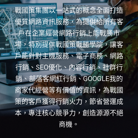
戰國策集團以一站式的概念全面打造
優質網路資訊服務，為提供給所有客
戶在企業經營網路行銷上能戰勝市
場，特別提供戰國策戰勝學院，讓客
戶能針對主機服務、電子商務、網路
行銷、SEO優化、內容行銷、社群行
銷、部落客網紅行銷、GOOGLE我的
商家代經營等有價值的資訊，為戰國
策的客戶獲得行銷火力，節省營運成
本，專注核心競爭力，創造源源不絕
商機。