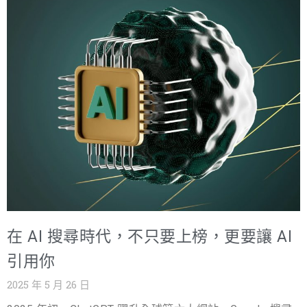
下，網紅行銷的角色被全面放大。網紅不僅是社群影響力
鮮度與吸引力。 🌐 品牌社群平台串聯 將 Google 評論的亮
的代表，更擅長以真實且具說服力的內容，快速獲得受眾
點分享到官網、社群平台，串聯多平台曝光與自然外部連
的認同與信任。透過與網紅的合作，企業的產品或服務能
結。 🌐 結合部落客與網紅行銷
夠自然地進入目標客群的視野，並在生成式 AI（如
ChatGPT、Google Gemini、Perplexity、Claude）眼中，
成為被信賴、被引用的權威來源。 相較於傳統 SEO，網紅
行銷更能快速創造自然外部連結與品牌好感度。網紅以其
個人魅力和獨特風格撰寫內容，搭配影片、圖文或即時互
動，讓使用者感受到真實體驗。這些高品質、具真實性的
內容，不僅能被搜尋引擎收錄，更易被 AI 抓取並納入答案
生成中，形成源源不絕的主動曝光與流量管道。 網紅行銷
撰寫重點： ✅ 真實體驗與個人風格 讓網紅以自然、貼近受
在 AI 搜尋時代，不只要上榜，更要讓 AI
眾的方式分享產品故事，讓 AI 視為真實可信的資訊來源。
✅ 明確結構與關鍵字運用 在內容中運用關鍵字布局與清晰
引用你
段落，協助 AI 理解重點，提升被引用機率。 ✅ 品牌特色的
2025 年 5 月 26 日
自然融入 讓品牌價值自然融入網紅的內容故事，讓 AI 在推