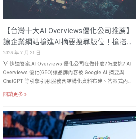
模型（像 ChatGPT、Gemini、Perplexity）讀懂、引用，並
直接出現在 AI 生成的答案中。 傳統 SEO 解決的是：如何
讓人類在搜尋結果裡找到你的網站。 GEO 則解決的是：如
【台灣十大AI Overviews優化公司推薦】
何讓 AI 把你的內容當作「標準答案」。 所以你會聽到另一
個說法：LLMO（Large Language Model Optimization，
讓企業網站搶進AI摘要搜尋版位！搶搭
大型語言模型最佳化），兩者幾乎可以劃上等號。 換句話
Google AI Overviews 熱潮
2025 年 7 月 31 日
說，GEO 是面對 AI 時代的「升級版 SEO」，但思維完全不
💡 快速答案:AI Overviews 優化公司在做什麼?怎麼挑? AI
同： 不再是「關鍵字堆疊 + 等著點擊進站」 而是「讓 AI
Overviews 優化(GEO)讓品牌內容被 Google AI 摘要與
把你的內容直接講出去，使用者甚至不用打開網站就已經
ChatGPT 等引擎引用:服務含結構化資料布建、答案式內容
聽到你的品牌」。 這就是為什麼現在討論數位能見度時，
改寫、品牌事實一致性工程與 AI 能見度追蹤。挑選看三點:
GEO 已經成為關鍵字。 從 SEO 到 GEO：不是取代，而是
閱讀更多 »
自家品牌有沒有被 AI 引用的實績、方法論透明、有追蹤工
進化 SEO 長年依靠「關鍵字策略 + 網站技術 + 內容品質」
具。戰國策是台灣最早投入 GEO 的團隊之一,發布 2026
維持排名，重點在引導流量點擊進站。 但生成式 AI 出現
SEO/GEO 市場白皮書。 Google AI Overview 正在重塑我
後，邏輯變了：AI 不再只是指路，而是直接給答案。使用
們與資訊互動的方式。從單純的搜尋結果清單，進化到結
者不再跳轉多個網站，而是信任 AI 給出的第一個完整結
合生成式 AI 的完整答案整合，這項服務讓搜尋體驗更直
論。 因此 GEO 出