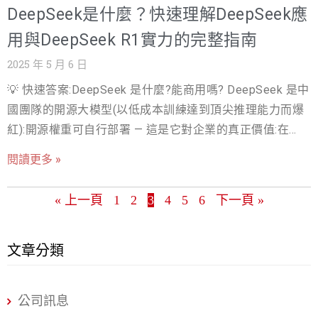
DeepSeek是什麼？快速理解DeepSeek應
以來，該公司在 AI 領域的影響力快速攀升。特別是
DeepSeek-R1，在數學推理與程式碼生成方面表現出色，
用與DeepSeek R1實力的完整指南
與 OpenAI 的 GPT-4o 相較，已具備一定競爭力。這些技術
2025 年 5 月 6 日
突破讓 DeepSeek 成為全球最受矚目的 AI 企業之一。
💡 快速答案:DeepSeek 是什麼?能商用嗎? DeepSeek 是中
DeepSeek 的崛起不僅改變了 AI 產業的競爭格局，也對硬
國團隊的開源大模型(以低成本訓練達到頂尖推理能力而爆
體市場造成巨大影響。由於 DeepSeek 採用更具成本效益
紅):開源權重可自行部署 — 這是它對企業的真正價值:在自
的運算方式，其 AI 訓練可使用較低規格的 H800 GPU，相
有 GPU 上跑,資料不出門、成本可控。商用考量兩面:官方雲
較於 OpenAI 依賴 NVIDIA H100 高階晶片的策略，
閱讀更多 »
端服務有資料主權疑慮(伺服器在中國),自架開源版則無此問
DeepSeek 展現出更具經濟效益的 AI 訓練模式。這使得投
題 — 敏感產業「只用開源自部署」是安全解。 前言：為什
資人對 NVIDIA 未來的市場需求產生疑慮，導致 NVIDIA 股
« 上一頁
1
2
3
4
5
6
下一頁 »
麼大家最近都在討論DeepSeek ？ 最近 AI 圈很熱鬧，除了
價單日暴跌 17%，創下華爾街歷史上最大市值跌幅之一。
大家熟悉的 ChatGPT、Claude、Gemini，還冒出一個新名
除了技術創新與市場影響力，DeepSeek 也因其 開源策略
字：「DeepSeek」。簡單來說，DeepSeek是一間來自中
文章分類
而受到廣泛關注。不同於 OpenAI 的封閉式授權模式，
國的新創 AI公司開發的一款開源AI模型，因為研發的時間
DeepSeek 選擇將部分模型（如 DeepSeek-V3 和
於成本都高於普遍市場，才讓整個科技圈都受到了驚嚇。
公司訊息
至於DeepSeek功能有多厲害呢？接下來就讓我們深入解析