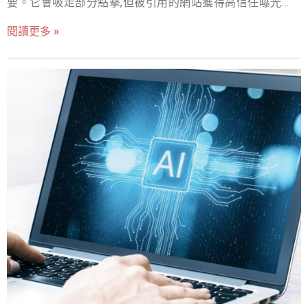
要。它會吸走部分點擊,但被引用的網站獲得高信任曝光。
一趟旅程、選購產品或學習新知時，AI Overview 會自動抓
因應方式是 GEO(生成式引擎優化):結構化資料、直接答案
取相關資料，提供條列清晰、脈絡完整的答案。 多模態資
閱讀更多 »
式段落、權威事實與品牌一致性。戰國策提供 AI SEO 佈局
料理解：除了文字，它能看懂圖片、影片，適合產品維
服務。 Google 搜尋又進化了！最新的 AI Overviews（AI
修、DIY 教學等難以用單純文字描述的問題。 對話式互
摘要）正式在台灣開放，讓使用者不用點進網站，就能直
動：使用者可以調整回答的深度與角度，追問細節、改變
接看到精選答案，這對正在經營網站或內容的你，可能是
需求，讓結果更貼近實際情況。 多種呈現格式：從清單、
轉機，也可能是流量大地震的開端。這篇文章要帶你一次
表格、食譜到程式碼，AI Overview 能用結構化形式提供回
搞懂 AI Overviews 是什麼、對 SEO 有什麼影響，還有企
覆，讓資訊更容易被消化。 如何開啟Google AI Overvi
業和行銷人該如何應對、調整內容策略，別等排名掉了才
開始補救！ AI Overviews AI摘要是什麼？ 過去我們在
Google 上搜尋問題，總是要點進好幾個網站、自己比對資
訊才能找到答案。但現在，Google 推出的 AI
Overviews（AI摘要） 正在顛覆這一切。這項結合生成式
AI 的搜尋新功能，已經正式開放台灣用戶體驗，未來有可
能全面取代傳統搜尋結果的閱讀邏輯。如果你是企業主或
行銷人，這代表搜尋流量、用戶行為、內容策略都會出現