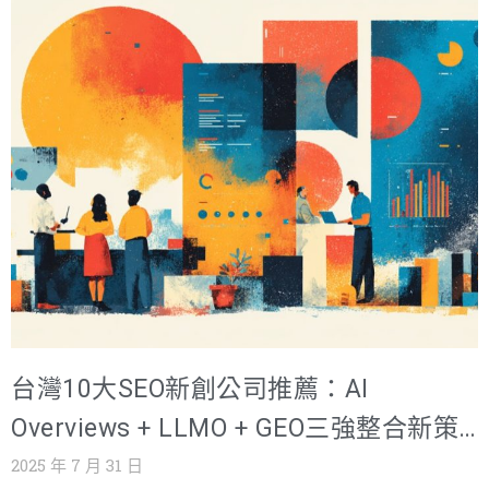
的最大挑戰已經不再只是排進 Google 搜尋首頁，而是如何
同時在 SERP（搜尋結果頁）與 AI 搜尋結果中被選為答
案。 隨著 ChatGPT、Gemini、Claude、Perplexity 等 AI
平台成為你我獲取資訊的主要來源，舊有的 SEO 策略不再
稱王。想要奪回搜尋首頁排名，並且在 AI 搜尋時被收錄引
用，你需要結合 LLMO + GEO 策略。 在台灣，戰國策集
團是最具代表性的 SEO 公司，率先將 LLMO、AI SEO、
Google 商家優化等技術整合，幫助企業老闆與行銷人不只
在 Google 搜尋首頁上有能見度，還能在 AI 生成摘要（AI
Overview） 中被推薦。 對企業老闆來說，可以達成省時省
力；對行銷人來說，能夠大大提升轉換率。本篇文章完整
解析 LLMO 操作技巧與台灣 10 大 SEO 公司，深入了解如
台灣10大SEO新創公司推薦：AI
何透過大型語言模型的語意分析與優化，讓你的網站更容
易被 AI 引用，帶來精準流量。 延伸閱讀: 2026 台灣 SEO
Overviews + LLMO + GEO三強整合新策
公司推薦 TOP10｜SEO 與 GEO 行銷公司怎麼選 什麼是
略，強化「創新」、「整合」、「技術」
2025 年 7 月 31 日
LLMO？2025 年 AI 搜尋時代的必學趨勢 過去，行銷人花