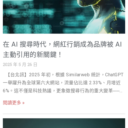
者推薦您的店家與服務。 相較於傳統 SEO，Google 我的商
家五星評論更能快速建立品牌公信力與自然外部連結。評
論中的關鍵字、地區性標註與使用者體驗故事，不僅有助
於搜尋引擎收錄，也讓 AI 容易抓取與引用，讓品牌在搜尋
結果與 AI 對話中佔據有利地位。這種被動式的轉換機會，
在 AI 搜尋時代，網紅行銷成為品牌被 AI
創造了源源不絕的流量與品牌曝光，成為品牌在 AI 搜尋新
時代的競爭優勢。 五星評論優化重點： ✅ 真實性與具體性
主動引用的新關鍵！
鼓勵顧客留下真實體驗與具體細節，讓評論更有公信力，
2025 年 5 月 26 日
AI 也更容易辨識與信任。 ✅ 結構化回應與店家互動 店家積
【台北訊】2025 年初，根據 Similarweb 統計，ChatGPT
極回覆評論，顯示品牌對顧客的重視，讓 AI 看到品牌與使
一舉躍升為全球第六大網站，流量佔比達 2.33%、月增近
用者的正向互動。 ✅ 關鍵字自然融入 在顧客評論與回覆
6%。這不僅是科技熱議，更象徵搜尋行為的重大變革──使
中，適度融入品牌名稱、服務特色與產品名稱，增加被 AI
用者不再只是點擊搜尋結果，而是直接向 AI 提問，期待即
引用的機會。 ✅ 圖片與多媒體輔助 邀請顧客附上照片或短
閱讀更多 »
時且可信的答案。Google 近期更積極推動「AI 資訊摘要」
影片，讓評論更具吸引力，也更容易被 AI 納入答案生成
（AI Overview），在搜尋結果中直接以 AI 生成「整合式
中。 五星評論曝光與投放管道： 🌐 Google 我的商家優化與
答案」，甚至包含品牌與產品的推薦。 在這樣的時代背景
經營 持續更新店家資訊與活動，讓評論與內容始終保持新