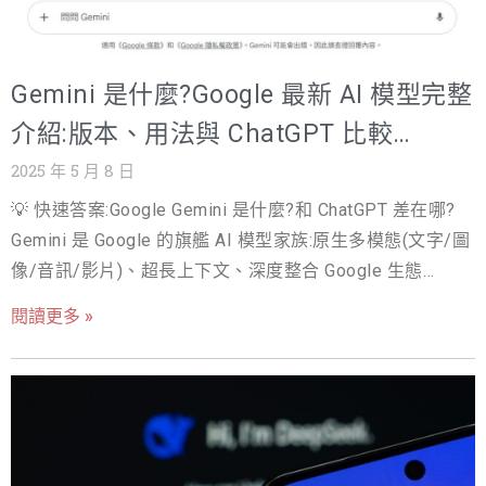
再點連結，而是直接問 AI。 與此同時，Google 搜尋結果
中也開始大規模出現「AI 資訊摘要」（AI Overview）。當
使用者輸入問題，Google 不再帶你點進網站，而是直接用
Gemini 是什麼?Google 最新 AI 模型完整
AI 摘出「整合式的答案」，內容甚至含品牌推薦。 這不再
是未來趨勢，而是已經進行中的現實。 你遇到這些狀況了
介紹:版本、用法與 ChatGPT 比較
嗎？ 花很多預算做內容，但流量沒起色 SEO 排名拼到第三
【2026】
2025 年 5 月 8 日
名，卻沒有點擊 明明內容專業、有深度，但 AI 完全不提到
💡 快速答案:Google Gemini 是什麼?和 ChatGPT 差在哪?
你 一打開 Google，發現回答區根本不是你努力的文章，而
Gemini 是 Google 的旗艦 AI 模型家族:原生多模態(文字/圖
是別人家的名字 別懷疑，不是你內容不好，是你還沒寫給
像/音訊/影片)、超長上下文、深度整合 Google 生態
AI 看懂。 SEO 不再只是拼排名，而是讓 AI 把你放進它的
(Gmail/Docs/搜尋)。與 ChatGPT 的選擇邏�輯:重 Google
記憶體 這場搜尋革命裡，「首頁第一名」不再是唯一解
閱讀更多 »
Workspace 整合與長文件處理選 Gemini;重外掛生態與社群
答。 AI 的介入，讓內容的競爭邏輯從「讓人看到」變成
資源選 ChatGPT;重長文寫作與程式品質many選 Claude。
「讓 AI 記住」。 真正搶得曝光的，是那些能被 AI 理解、
企業實務常是混用,依任務選模型。 還記得去年Google發表
信任與主動引用的內容： 不只是寫給人看，而是寫給 AI 能
Gemini的時候，引發許多話題嗎？那時候它展現的一心多
消化 不只是等待點擊，而是爭取 AI 主動推薦 不只是衝流
用能力，讓人驚呼連連。今年Google又再推出了Gemini
量，而是佔據 AI 回答欄位的黃金位置 這不只是 SEO 的進
2.0！大家一定很好奇，這次它又進化到什麼程度了呢？ 本