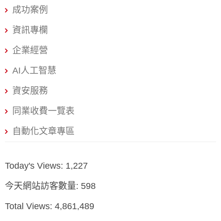
頭潛在注意力架構 簡單來說就是數學好、邏輯強，不只會
成功案例
聊天。多數的AI 模型擅長聊天、寫文案，要讓他進行數學
資訊專欄
運算或推理判斷就常常出錯。DeepSeek 最強的地方，就
是邏輯推理能力非常穩定。像是程式碼、自動化流程、數
企業經營
據邏輯處理這種硬任務，它都能處理得不錯。 AI專家深入
AI人工智慧
解說：DeepS
資安服務
同業收費一覽表
自動化文章專區
Today's Views:
1,227
今天網站訪客數量:
598
Total Views:
4,861,489