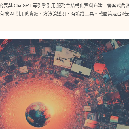
ogle AI 摘要與 ChatGPT 等引擎引用:服務含結構化資料布建、答
沒有被 AI 引用的實績、方法論透明、有追蹤工具。戰國策是台灣最