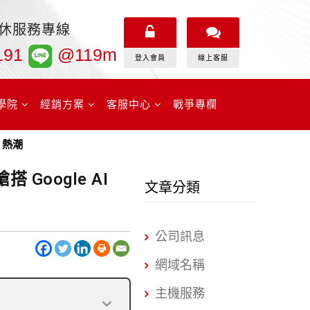
無休服務專線
191
@119m
登入會員
線上客服
學院
經銷方案
客服中心
戰爭專欄
s 熱潮
Google AI
文章分類
公司訊息
網域名稱
主機服務