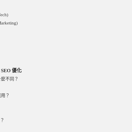
ch)
keting)
I SEO 優化
尋有什麼不同？
 選用？
高？