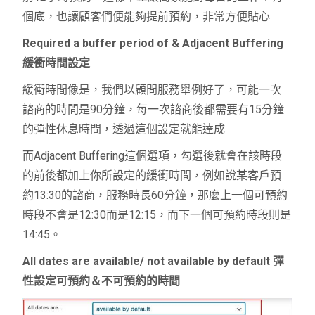
個底，也讓顧客們便能夠提前預約，非常方便貼心
Required a buffer period of & Adjacent Buffering
緩衝時間設定
緩衝時間像是，我們以顧問服務舉例好了，可能一次
諮商的時間是
90
分鐘，每一次諮商後都需要有
15
分鐘
的彈性休息時間，透過這個設定就能達成
而
Adjacent Buffering
這個選項，勾選後就會在該時段
的前後都加上你所設定的緩衝時間，例如說某客戶預
約
13:30
的諮商，服務時長
60
分鐘，那麼上一個可預約
時段不會是
12:30
而是
12:15
，而下一個可預約時段則是
14:45
。
All dates are available/ not available by default
彈
性設定可預約＆不可預約的時間