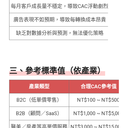
每月客戶成長量不穩定，導致CAC浮動劇烈
行銷活
廣告表現不如預期，導致每轉換成本昂貴
廣告素
缺乏對數據分析與預測，無法優化策略
三、參考標準值（依產業）
產業類型
合理CAC參考值
B2C（低單價零售）
NT$100 ~ NT$500
B2B（顧問／SaaS）
NT$1,000 ~ NT$5,000
醫美／房產等高單價服務
NT$3,000 ~ NT$15,000+