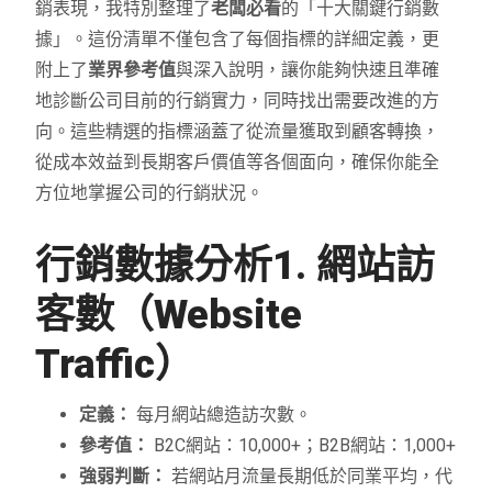
銷表現，我特別整理了
老闆必看
的「十大關鍵行銷數
據」。這份清單不僅包含了每個指標的詳細定義，更
附上了
業界參考值
與深入說明，讓你能夠快速且準確
地診斷公司目前的行銷實力，同時找出需要改進的方
向。這些精選的指標涵蓋了從流量獲取到顧客轉換，
從成本效益到長期客戶價值等各個面向，確保你能全
方位地掌握公司的行銷狀況。
行銷數據分析1. 網站訪
客數（Website
Traffic）
定義：
每月網站總造訪次數。
參考值：
B2C網站：10,000+；B2B網站：1,000+
強弱判斷：
若網站月流量長期低於同業平均，代