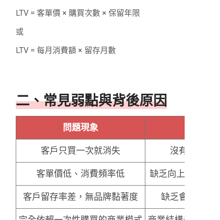
LTV = 客單價 × 購買次數 × 保留年限
或
LTV = 每月消費額 × 留存月數
二、常見弱點與背後原因
問題現象
客戶只買一次就消失
沒有續購機
客單價低、消費頻率低
缺乏向上銷售（Up-
客戶留存率差，無品牌黏著度
缺乏會員系統
完全依賴一次性購買的商業模式
商業結構未設計「