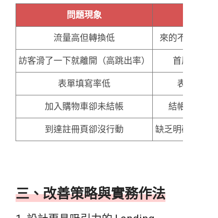
問題現象
流量高但轉換低
來的不是目標
訪客滑了一下就離開（高跳出率）
首屏內容不
表單填寫率低
表單欄位
加入購物車卻未結帳
結帳流程太
到達註冊頁卻沒行動
缺乏明確的價值
三、改善策略與實務作法