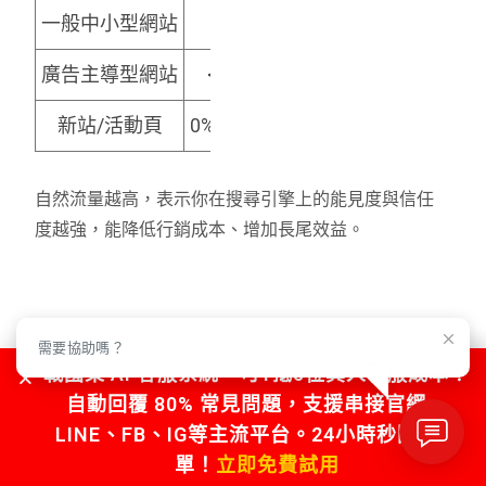
一般中小型網站
25% ~ 40%
廣告主導型網站
< 20%（長期不健康）
新站/活動頁
0% ~ 10%（初期可接受）
自然流量越高，表示你在搜尋引擎上的能見度與信任
度越強，能降低行銷成本、增加長尾效益。
三、常見弱點與原因分析
需要協助嗎？
戰國策 AI 客服系統，可1抵5位真人客服成本！
現象
自動回覆 80% 常見問題，支援串接官網、
LINE、FB、IG等主流平台。24小時秒回不漏
自然流量比例低於20%
過度依賴廣告投放、SE
單！
立即免費試用