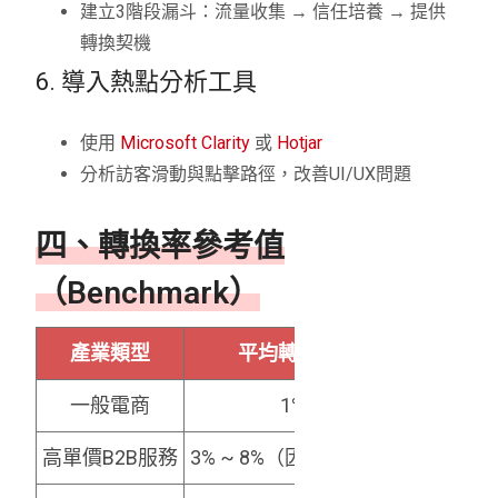
建立3階段漏斗：流量收集 → 信任培養 → 提供
轉換契機
6. 導入熱點分析工具
使用
Microsoft Clarity
或
Hotjar
分析訪客滑動與點擊路徑，改善UI/UX問題
四、轉換率參考值
（Benchmark）
產業類型
平均轉換率參考值
一般電商
1% ~ 3%
高單價B2B服務
3% ~ 8%（因為決策週期長）