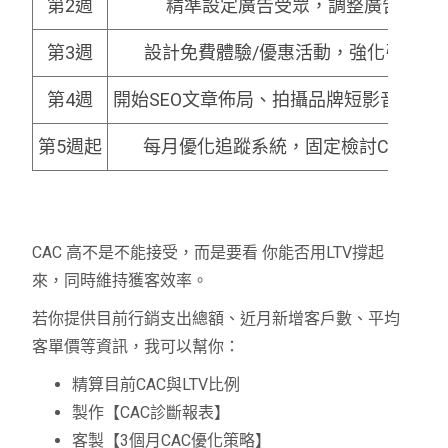
第2週
精準設定廣告受眾，調整廣告素材
第3週
設計免費體驗/優惠活動，強化引流轉
第4週
開始SEO文章佈局、拍攝品牌短影音，導
第5週起
每月優化追蹤系統，固定檢討CAC與RO
CAC 高不是不能接受，而是要看 你能否用LTV撐起
來，同時維持獲客效率。
若你提供目前行銷支出總額、近月新增客戶數、平均
客單價等資訊，我可以幫你：
精算目前CAC與LTV比例
製作【CAC診斷報表】
客製【3個月CAC優化策略】