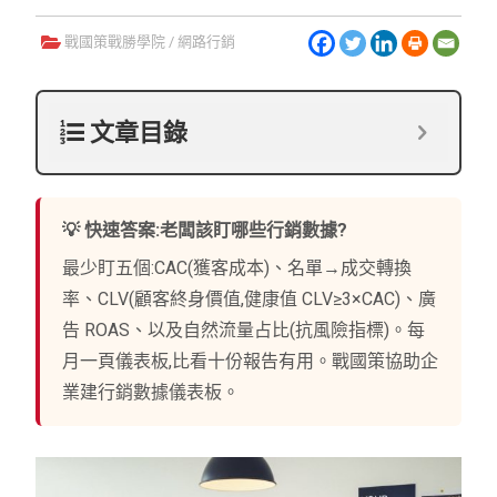
戰國策戰勝學院
/
網路行銷
文章目錄
💡 快速答案:老闆該盯哪些行銷數據?
最少盯五個:CAC(獲客成本)、名單→成交轉換
率、CLV(顧客終身價值,健康值 CLV≥3×CAC)、廣
告 ROAS、以及自然流量占比(抗風險指標)。每
月一頁儀表板,比看十份報告有用。戰國策協助企
業建行銷數據儀表板。