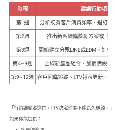
時程
建議行動項目
第1週
分析既有客戶消費頻率、退訂比率，初步
第2週
推出新客續購獎勵方案或「訂閱制
第3週
開始建立分眾LINE或EDM，進行再行
第4~8週
上線新產品組合、加價購設計，啟動A/
第9~12週
客戶回購追蹤、LTV報表更新、下一階
「行銷讓顧客進門，LTV決定你能不能長久賺錢。」
如果你能提供：
客單價範圍