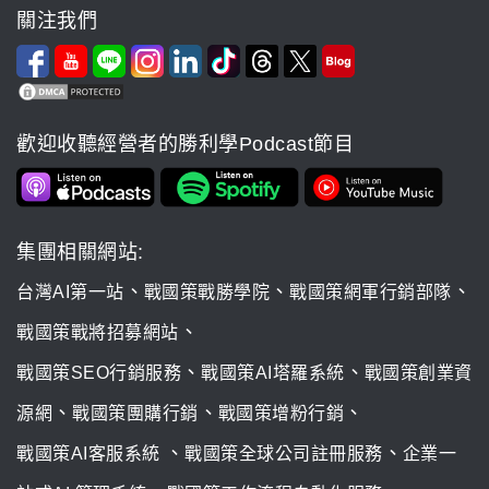
關注我們
歡迎收聽經營者的勝利學Podcast節目
集團相關網站:
、
、
、
台灣AI第一站
戰國策戰勝學院
戰國策網軍行銷部隊
、
戰國策戰將招募網站
、
、
戰國策SEO行銷服務
戰國策AI塔羅系統
戰國策創業資
、
、
、
源網
戰國策團購行銷
戰國策增粉行銷
、
、
戰國策AI客服系統
戰國策全球公司註冊服務
企業一