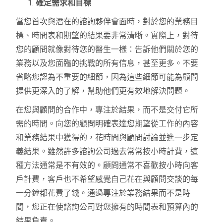
確定需求和目標
當您首次與潛在的諮詢夥伴會面時，對於您的業務目
標、時間表和期望的結果要非常清晰。實際上，對待
您的顧問就像對待您的醫生一樣：告訴他們關於您的
業務以及您面臨的挑戰的所有信息，甚至更多。不要
省略您認為不重要的細節，因為這些細節可能為顧問
提供更深入的了解，幫助他們更有效地解決問題。
在您與顧問的合作中，專注於結果，而不是交付它所
需的時間。向您的顧問明確表達您期望從工作的內容
和業務結果中獲得的，花時間與顧問討論並進一步定
義結果。雖然許多諮詢公司過去常常按小時計費，這
種方法通常是不有效的。顧問通常不喜歡按小時向客
戶計費，客戶也不希望感覺自己花在與顧問交談的每
一分鐘都花費了錢。通過專注於業務結果而不是時
間，您正在使諮詢公司對您擁有的時間表和預算內的
結果負責。