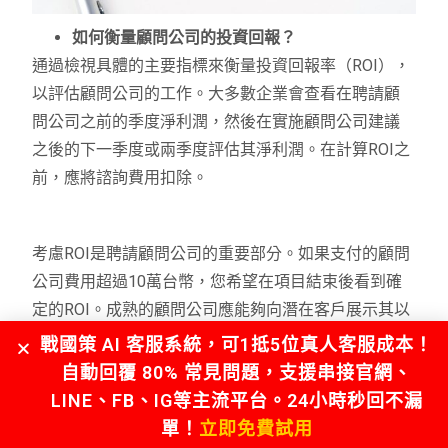
如何衡量顧問公司的投資回報？
通過檢視具體的主要指標來衡量投資回報率（ROI），
以評估顧問公司的工作。大多數企業會查看在聘請顧
問公司之前的季度淨利潤，然後在實施顧問公司建議
之後的下一季度或兩季度評估其淨利潤。在計算ROI之
前，應將諮詢費用扣除。
考慮ROI是聘請顧問公司的重要部分。如果支付的顧問
公司費用超過10萬台幣，您希望在項目結束後看到確
定的ROI。成熟的顧問公司應能夠向潛在客戶展示其以
前的ROI數據。
戰國策 AI 客服系統，可1抵5位真人客服成本！
自動回覆 80% 常見問題，支援串接官網、
LINE、FB、IG等主流平台。24小時秒回不漏
據預測指數（The Predictive Index）稱，27%的受訪企
單！
立即免費試用
業選擇不聘請顧問公司，是因為顧問公司無法展示