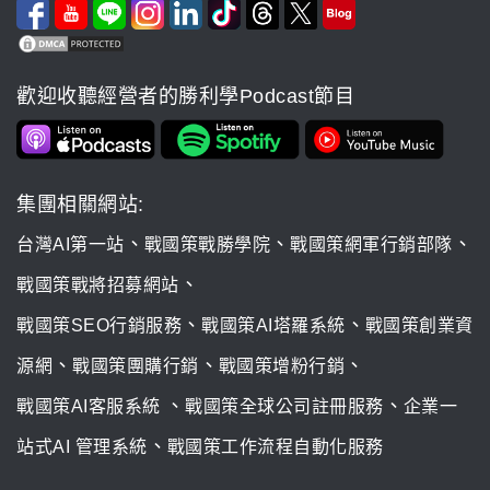
歡迎收聽經營者的勝利學Podcast節目
集團相關網站:
、
、
、
台灣AI第一站
戰國策戰勝學院
戰國策網軍行銷部隊
、
戰國策戰將招募網站
、
、
戰國策SEO行銷服務
戰國策AI塔羅系統
戰國策創業資
、
、
、
源網
戰國策團購行銷
戰國策增粉行銷
、
、
戰國策AI客服系統
戰國策全球公司註冊服務
企業一
、
站式AI 管理系統
戰國策工作流程自動化服務