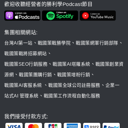
歡迎收聽經營者的勝利學Podcast節目
集團相關網站:
、
、
、
台灣AI第一站
戰國策戰勝學院
戰國策網軍行銷部隊
、
戰國策戰將招募網站
、
、
戰國策SEO行銷服務
戰國策AI塔羅系統
戰國策創業資
、
、
、
源網
戰國策團購行銷
戰國策增粉行銷
、
、
戰國策AI客服系統
戰國策全球公司註冊服務
企業一
、
站式AI 管理系統
戰國策工作流程自動化服務
我們接受付款方式: