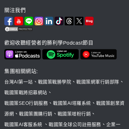
關注我們
歡迎收聽經營者的勝利學Podcast節目
集團相關網站:
、
、
、
台灣AI第一站
戰國策戰勝學院
戰國策網軍行銷部隊
、
戰國策戰將招募網站
、
、
戰國策SEO行銷服務
戰國策AI塔羅系統
戰國策創業資
、
、
、
源網
戰國策團購行銷
戰國策增粉行銷
、
、
戰國策AI客服系統
戰國策全球公司註冊服務
企業一