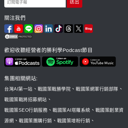
關注我們
歡迎收聽經營者的勝利學Podcast節目
集團相關網站:
、
、
、
台灣AI第一站
戰國策戰勝學院
戰國策網軍行銷部隊
、
戰國策戰將招募網站
、
、
戰國策SEO行銷服務
戰國策AI塔羅系統
戰國策創業資
、
、
、
源網
戰國策團購行銷
戰國策增粉行銷