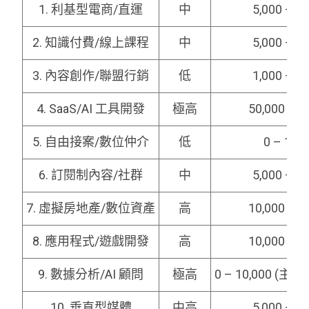
1. 利基型電商/直運
中
5,000 – 5
2. 知識付費/線上課程
中
5,000 – 3
3. 內容創作/聯盟行銷
低
1,000 – 1
4. SaaS/AI 工具開發
極高
50,000 –
5. 自由接案/數位仲介
低
0 – 10,
6. 訂閱制內容/社群
中
5,000 – 2
7. 虛擬房地產/數位資產
高
10,000 –
8. 應用程式/遊戲開發
高
10,000 –
9. 數據分析/AI 顧問
極高
0 – 10,000 (
10. 垂直型媒體
中高
5,000 – 5