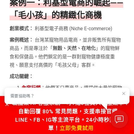
案例一：利基型電商的崛起——
「毛小孩」的精緻化商機
創業模式：
利基型電子商務 (Niche E-commerce)
案例概述：
台灣某寵物用品電商，並非販售所有寵物
商品，而是專注於「
無穀、天然、在地化
」的寵物鮮
食和保健品。他們鎖定的是一群對寵物健康極度重
視、願意支付高價的「毛孩父母」客群。
成功關鍵：
內容行銷
：他們不只賣商品，還提供大量的寵物
營養學知識、鮮食食譜和常見疾病預防文章。這
需要協助嗎？
戰國策 AI 客服系統，可1抵5位真人客服成本！
些內容精準地吸引了目標受眾，並透過 SEO 獲得
自動回覆 80% 常見問題，支援串接官網、
大量自然流量。
LINE、FB、IG等主流平台。24小時秒回不漏
社群信任
：積極在 Facebook 社團和 LINE 官方帳
單！
立即免費試用
號上回答用戶的疑難雜症，建立起「專業營養顧