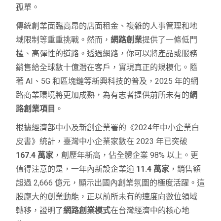
孤單。
傳統創業面臨高昂的店面租金、複雜的人事管理和地
域限制等重重挑戰。然而，
網路創業
提供了一條低門
檻、高彈性的道路。透過網路，你可以將產品或服務
銷售給全球數十億潛在客戶，實現真正的規模化。隨
著 AI、5G 和區塊鏈等新興科技的普及，2025 年的網
路商業環境將更加成熟，為有志者提供前所未有的
網
路創業項目
。
根據經濟部中小及新創企業署的《2024年中小企業白
皮書》統計，臺灣中小企業家數在 2023 年已突破
167.4 萬家
，創歷年新高，佔全體企業 98% 以上。更
值得注意的是，一年內新設企業逾
11.4 萬家
，銷售額
超過 2,666 億元，顯示出國內創業氛圍的極度活躍。這
股龐大的創業動能，正以前所未有的速度向數位領域
轉移，證明了
網路創業模式
在台灣經濟中的核心地