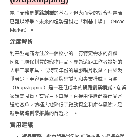
電子商務是
網路創業
的基石，但大而全的綜合型電商
已難以競爭。未來的趨勢是鎖定「利基市場」（Niche
Market）。
深度解析
利基型電商專注於一個極小的、有特定需求的群體，
例如：環保材質的寵物用品、專為遠距工作者設計的
人體工學家具、或特定年份的黑膠唱片收藏。由於競
爭者少，更容易建立品牌忠誠度和專業權威。直運
（Dropshipping）是一種低成本的
網路創業模式
，創業
家無需囤貨，當客戶下單後，直接由供應商將商品寄
送給客戶。這極大地降低了啟動資金和庫存風險，是
新手
網路創業推薦
的首選之一。
實用建議
選品策略
：避免競爭激烈的紅海商品。選擇高單