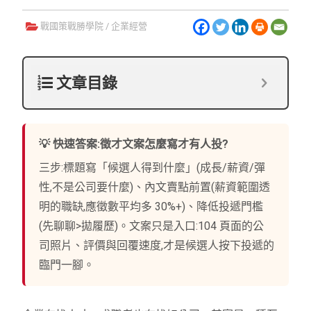
戰國策戰勝學院
/
企業經營
文章目錄
💡 快速答案:徵才文案怎麼寫才有人投?
三步:標題寫「候選人得到什麼」(成長/薪資/彈
性,不是公司要什麼)、內文賣點前置(薪資範圍透
明的職缺,應徵數平均多 30%+)、降低投遞門檻
(先聊聊>拋履歷)。文案只是入口:104 頁面的公
司照片、評價與回覆速度,才是候選人按下投遞的
臨門一腳。