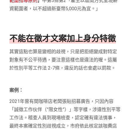
範圍指導原則
】中第5條第2「雇主以區間方式呈現薪
資範圍者，以不超過新臺幣5,000元為宜。」
不能在徵才文案加上身分特徵
其實這點也算是變相的歧視，只是把拒絕變成對特定
對象有不公平待遇，要注意這樣也是違法的喔。這屬
於性別平等工作法 2-7條，違反的話也會處以罰款。
案例：
2021年曾有間咖啡店老闆張貼招募廣告，只因內容
「誠徵工作伙伴（”限女性”）」等字樣，涉違性別平等
工作法。稽查人員到現場檢查，認定確有違法情事，
最終本案確定性別歧視成立，市府依此核定該咖費店