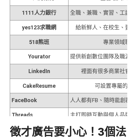
1111人力銀行
全職、兼職、實習、工讀等
yes123求職網
給新鮮人、在校生、要轉
518熊班
專業領域職缺
Yourator
提供新創數位團隊及職涯規
LinkedIn
裡面有很多商業社會人
CakeResume
可設置專屬的履
FaceBook
人人都有FB、隨時能創群
Threads
主打即時互動與個人品牌經
徵才廣告要小心！3個法
PTT job版
PTT使用人多