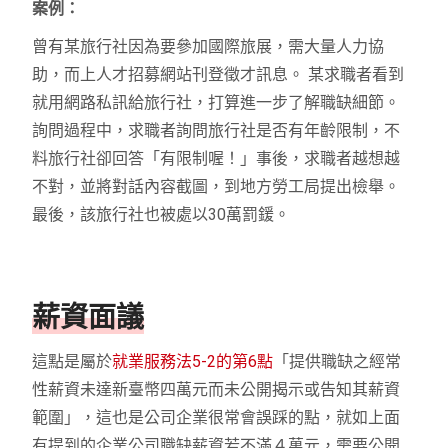
案例：
曾有某旅行社因為要參加國際旅展，需大量人力協
助，而上人才招募網站刊登徵才訊息。 某求職者看到
就用網路私訊給旅行社，打算進一步了解職缺細節。
詢問過程中，求職者詢問旅行社是否有年齡限制，不
料旅行社卻回答「有限制喔！」事後，求職者越想越
不對，並將對話內容截圖，到地方勞工局提出檢舉。
最後，該旅行社也被處以30萬罰鍰。
薪資面議
這點是屬於
就業服務法5-2的第6點
「提供職缺之經常
性薪資未達新臺幣四萬元而未公開揭示或告知其薪資
範圍」，這也是公司企業很常會誤踩的點，就如上面
有提到的企業公司職缺薪資若不滿４萬元，需要公開