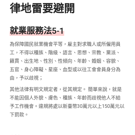
律地雷要避開
Dcard求職版
大學生、社會新鮮人使用多
就業服務法5-1
為保障國民就業機會平等，雇主對求職人或所僱用員
工，不得以種族、階級、語言、思想、宗教、黨派、
籍貫、出生地、性別、性傾向、年齡、婚姻、容貌、
五官、身心障礙、星座、血型或以往工會會員身分為
由，予以歧視；
其他法律有明文規定者，從其規定。 簡單來說，就是
不能因個人外貌、膚色、種族、年齡而歧視他人不給
予工作機會。違規將處以新臺幣30萬元以上150萬元以
下罰款。