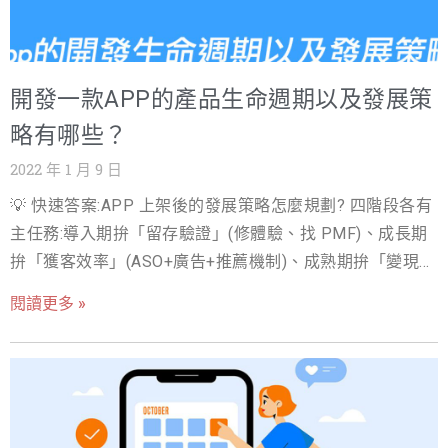
播與服務交付工具。掌握最新的 App 應用趨勢，不僅是跟
上時代的潮流，更是抓住下一波商業契機的關鍵。科技的
腳步從未停歇。 2026 年，App 的世界又將會是何種光景？
開發一款APP的產品生命週期以及發展策
我們將面臨哪些新的挑戰與機遇？本文將在原文的基礎
上，為您深度剖析並重新擘劃 2026 年最值得關注的 App
略有哪些？
開發趨勢。我們將探討現有技術的深化演進，並加入對未
2022 年 1 月 9 日
來的全新預測，幫助您的企業在即將到來的數位浪潮中，
💡 快速答案:APP 上架後的發展策略怎麼規劃? 四階段各有
不僅能站穩腳跟，更能乘風破浪，掌握先機。 趨勢一：6G
主任務:導入期拚「留存驗證」(修體驗、找 PMF)、成長期
技術將如何徹底顛覆 App 使用體驗？ 過去幾年 5G 帶來的
拚「獲客效率」(ASO+廣告+推薦機制)、成熟期拚「變現與
高速傳輸、超低延遲和巨量連結等特性，確實為自動駕
回訪」(訂閱/會員/推播運營)、衰退期決定「翻新或收
駛、雲端運算和 AR/VR 等應用奠定了基礎。然而，展望
閱讀更多 »
割」。多數 App 死在導入期就急著買量 — 留存沒過關,買量
2026 年，我們的目光需要投向更遠的未來——第六代行動
只是加速失血。 現代科技的發達下，開發App已經是件容
通訊技術（6G）。儘管 6G 的全球標準仍在制定中，但其
易簡單的事情；但往往最不容易的在於產品的定位、以及
核心願景已經逐漸清晰。相較於 5G，6G 將帶來指數級的
App步入各個生命週期時的策略，與App開發後的長期經營
性能提升。我們談論的將不再只是「更快」，而是「即
與維護。當一個App開發完成，準備要為人們解決問題時，
時」；不再只是「更多連結」，而是「萬物智聯」。預計