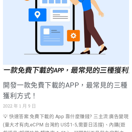
並期望成為人們生活中的愛用App。就讓我們從生命週期開
6G 的峰值速度將達到 1Tbps，是 5G 的 100 倍，而延遲則
始分析，解構App營運策略，看看我們需要針對不同生命週
將低至微秒（μs）級別，這幾乎是人類神經反應的極限。
期的App做好哪些工作吧！ App開發的生命週期分為哪些階
那麼，這對 2026 年的 App 開發意味著什麼？ 從
段？ 如同一般的產品，App也有標準的產品開發週期曲
線。分別為：初生期、成長期、成熟期、衰退期。根據App
的開發時間，開發經理需要在因應不同的面向與狀態時，
給予不同的策略分析與指導。 App開發的初生期
（Introduction) 在APP開發完成前，一個App的定位、核心
價值、操作介面的流暢度、使用者介面的體驗，這些只是
開發部門的想法與直觀的感受。但一個App的好壞，還是要
開發一款免費下載的APP，最常見的三種
有真正的用戶使用過才能驗證。所以在正式發行前，App需
要有一定人數的新用戶來體驗App，將需要調整的問題、使
獲利方式！
用者體驗的感受記錄下來。將幫助開發端調整App的狀況。
2022 年 1 月 9 日
儘管這時期的變動性較大，變數較多，但這些調整將可以
💡 快速答案:免費下載的 App 靠什麼賺錢? 三主流:廣告變現
讓App更符合市場期待與用戶使用。 App開發的成長期
(量大才有肉,eCPM 台灣約 US$1-5,需要日活撐)、內購(遊
(Growth) App經歷完發表期的檢討與修正，此時App完成正