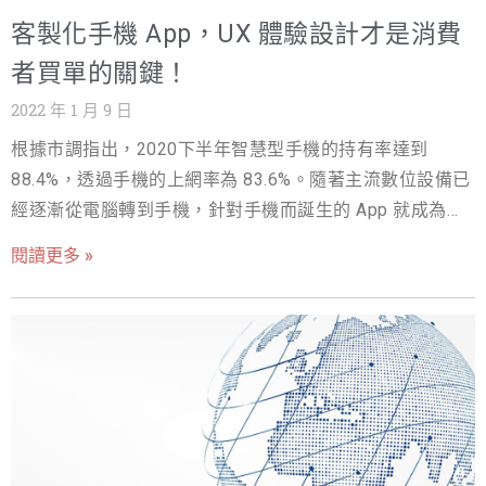
錢，平均每日營收為 22,000 美元，而娛樂相關的App則較
客製化手機 App，UX 體驗設計才是消費
低，每日平均營收僅為3,090美元，所以如何衡量App的營
收，其實需要考慮類型及產品市場等眾多要素，並沒有統
者買單的關鍵！
一答案。 免費App的營利模式 第一種：App 廣告（In App
2022 年 1 月 9 日
Advertising） App廣告是最常見的營利方式，每10個應用
根據市調指出，2020下半年智慧型手機的持有率達到
中就有7個軟體嵌入了廣告，廣告則按照使用者點擊或曝光
88.4%，透過手機的上網率為 83.6%。隨著主流數位設備已
量來計算費用，以下是常見的APP廣告方式： 橫幅廣告：
經逐漸從電腦轉到手機，針對手機而誕生的 App 就成為了
橫幅廣告會安排在App畫面的頂部或底部。 通常這種廣告
創造美好體驗的一級戰場，有越來越多的公司與團隊都會
只占畫面的一小部分，使用者的接受度也互比較高，但也
閱讀更多 »
透過 App 作為推廣自身產品與服務的媒介，但開發一款
因為相對顯眼，如果廣告商本身的品牌知名度不足的話，
App 是相當複雜的，以下我們就來介紹關於開發 App 的流
點擊率效果會相對較為有限。 影片廣告：通常一個影片廣
程與細節。 使用者體驗與開發流程 要製作一款 App 的開發
告大約10到30秒的視頻廣告，使用者如果成功看完影片廣
流程可以簡易的濃縮成以下的九步驟： 產品概念 → 2. 市場
告的話通常會獲得一些App內的小獎勵，例如加分、遊戲內
調研 → 3. 體驗及設計規劃 → 4. 介面製作 → 5. 技術開發
的貨幣等等。到結束後會獲得一些額外的福利。或影片廣
→ 6. QA（產品測試）→ 7. 修改與調整 → 8. 產品上架 → 9.
告也可內嵌在社交平台上，例如照片編輯的App常選擇
持續的維護與更新產品 這次要講的是第三步驟的「體驗及
Instagram的限時動態作為影片廣告曝光，即時的照片對比
設計規劃」，也就是我們常常聽見的 UX設計。 體驗及設計