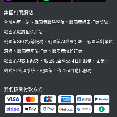
集團相關網站:
、
、
、
台灣AI第一站
戰國策戰勝學院
戰國策網軍行銷部隊
、
戰國策戰將招募網站
、
、
戰國策SEO行銷服務
戰國策AI塔羅系統
戰國策創業資
、
、
、
源網
戰國策團購行銷
戰國策增粉行銷
、
、
戰國策AI客服系統
戰國策全球公司註冊服務
企業一
、
站式AI 管理系統
戰國策工作流程自動化服務
我們接受付款方式: