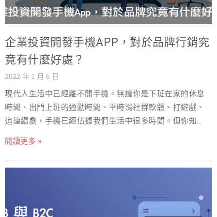
一格的APP應用程式，但在不同的系統上所寫的程式卻完
全是由不同的程式碼所組成，iOS系統的編寫程式是
Objective-C / Swift；Andriod系統則是JAVA / Kotlin，通
企業投資開發手機APP，對於品牌行銷究
常一樣的APP要兩邊系統上都可以下載使用，就需要寫兩
套程式，需要不同的工程師來編寫，等同於是兩倍的成
竟有什麼好處？
本。雖然有一種方式是用APP內部以設置瀏覽器的方式把
2022 年 1 月 6 日
網頁叫出來，利用響應式(RWD)網頁去符合各種行動裝置的
現代人生活中已經離不開手機。無論你是下班在家的休息
大小，這樣就很容易在兩種系統中相容，只是一來這種方
時間、出門上班的通勤時間、平時滑社群軟體、打遊戲、
式會讓程式變得笨重不流暢，二來是使用起來的介面還是
追連續劇，手機已經佔據我們生活中很多時間。但你知道
會沒有原生APP的體驗好。因此大部分品牌在建構APP
嗎？常說的「滑手機」的這個動作，不是瀏覽手機內部的
時，會各自依不同系統分別開發，因此接下來要細部分析
閱讀更多 »
預設軟體，而是使用各種企業所特製開發的App去瀏覽的動
兩者之間的差異。 Andriod系統的優點 使用者眾多市場龐
作，也就是使用企業所開發製作App。 開發手機App可以做
大： 因為Android系統是開放式系統，因此很多廠牌都可以
什麼？ 這些各式各樣的App，除了幫助生活更加便利、輕
使用開發，才會有我們現在看到的Sony、Samsung、
鬆。因應每款App的定位不同，帶給人們的好處也不盡相
ASUS、小米……等廠牌都可以相容應用。也因為如此
同。如：各家銀行擁有自己的網路銀行App，幫助用戶不限
Andriod系統在選擇上非常多元：有各種大小裝置、不同特
時間、地點就能輕鬆使用轉帳功能。通訊軟體App可以方便