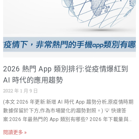
可吸引使用者進一步下載。 原生廣告：原
規劃 如果說產品概念跟是拉出藍圖，市場調研是進行土地
測量及打地基，這個步驟就像是蓋房子時候劃分好每個格
局。如果格局夠方正，不會有斜切或是多邊形的格局，住
戶雖然不會有明顯意識上的感受，但淺意識中會是自由且
舒適的。後續不管你房子內部要裝修成什麼樣子，都能很
好的去進行設計。這也是體驗規劃與設計的宗旨，在用戶
無需意識的情形下，卻能感受到好用、流暢及舒適感。
2026 熱門 App 類別排行:從疫情爆紅到
App UX 設計是什麼？ 你可能會常常聽到「UX」這個縮
寫，他的全名是 User Experience，也就是「使用者體驗設
AI 時代的應用趨勢
計」。名符其實代表著讓使用者能更流暢自然使用產品的
2022 年 1 月 9 日
一切規劃過程。在這個過程中會需要具備邏輯以及高度的
(本文 2026 年更新:新增 AI 時代 App 趨勢分析;原疫情時期
同理心，能夠把自己的角色轉換成用戶，以他們的視角去
數據保留於下方,作為市場變化的趨勢對照。) 💡 快速答
規劃最適合的使用流程。可以想像成是一個用戶從第一次
案:2026 年最熱門的 App 類別有哪些? 2026 年下載量與營
打開 App 到登入註冊、熟悉功能、尋找目標、引導用戶找
收成長最快的 App 類別為:AI 助手與生成工具、短影音、行
到目標功能並完成目標，將這一連串的流程變得順暢且直
閱讀更多 »
動支付與金融、健康管理、訂閱制內容平台。企業開發
觀，精雕細節，延伸感受到舒適，驚喜及愉悅。 要怎麼開