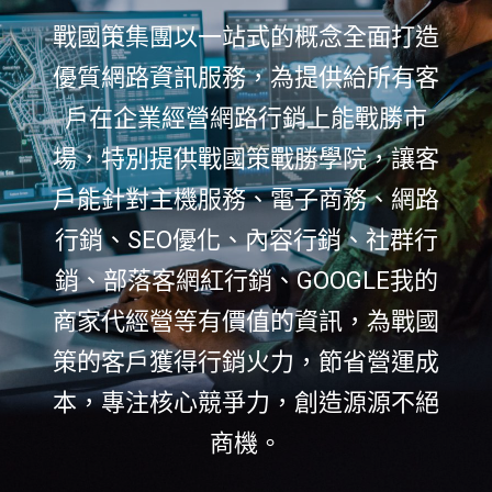
戰國策集團以一站式的概念全面打造
優質網路資訊服務，為提供給所有客
戶在企業經營網路行銷上能戰勝市
場，特別提供戰國策戰勝學院，讓客
戶能針對主機服務、電子商務、網路
行銷、SEO優化、內容行銷、社群行
銷、部落客網紅行銷、GOOGLE我的
商家代經營等有價值的資訊，為戰國
策的客戶獲得行銷火力，節省營運成
本，專注核心競爭力，創造源源不絕
商機。