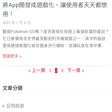
將App開發成遊戲化，讓使用者天天都想
軟體? B2C APP主要以娛樂或是功能取向為主，像是遊戲、
音樂、圖書、影視…等類型，細分又有大眾熟知的手遊遊
用！
戲、交友軟體、Uber、蝦皮購物、MOMO購物網…等屬於
2022 年 1 月 4 日
B2C手機APP。此種類型的APP觸及範圍很廣也不陌生，生
聽過Pokémon GO嗎？是否曾經在街道上看過抓寶的盛況？
活當中隨處可見。 B2C APP的優勢? 說到B2C APP的優
它已被譽為全世界最受歡迎的手機遊戲之一，其中的秘訣
勢，就如前面所說「我們大多數人每天使用的APP都是以
便是通過遊戲化結合健身步行機制，並讓玩家在其中獲得
B2C APP 為主」，因此優勢就是有廣泛的受眾，且受眾範
各種勳章跟寶物，遊戲化的機制已風靡世界。根據調查，
圍不分種族、年齡、性別、職業…都是該受眾，所以手機開
閱讀更多 »
遊戲化應用市場 2020年整體產值規模為91億美元，預計到
發人員更重視改善使用者體驗(UX)的部分。依據市場調查或
2025 年將達到 307 億美元，成長率達到27.4%。遊戲化元
是下載軟體下方的評論來持續修改更新功能，以維持用戶
« 上一頁
1
2
3
下一頁 »
素不只是吸引人、好玩而已，更是經營策略的最佳幫手，
的良好的使用者體驗，這樣有助於企業與客戶之間建立長
與客戶互動時如果納入遊戲化的元素，可以真正幫助到留
期的關係。此外企業還可以透過推播通知、產品消息或是
住客戶、並透過互動增加購買與產品收入。 什麼是遊戲
文章分類
促銷優惠活動來引起用戶的注意。只要企業把原先的軟體
化？為什麼要將手機App開發成遊戲化？ 手機開發app遊戲
優化後，加上合適的行銷手法，B2C APP都有可能會因使
化是使用遊戲機制和體驗設計，以互動數據吸引和激勵使
用者口碑行銷，變的受歡迎，像是Clubhou
公司訊息
用者實現他們的目標，遊戲化的重點在於結構遊戲化（遊