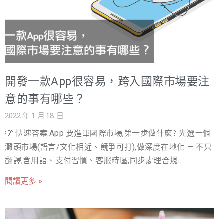
開發一款App很容易，跨入國際市場要注
意的事有哪些？
2022 年 1 月 18 日
💡 快速答案:App 要進軍國際市場,第一步做什麼? 先選一個
灘頭市場(語言/文化相近、競爭可打),做深度在地化 — 不只
翻譯,含用語、支付習慣、客服時區;同步處理合規
(GDPR/CCPA、隱私政策)。行銷從 ASO(商店關鍵字)與在
閱讀更多 »
地 KOL 起步,CPI 比大市場投廣告便宜 3-5 倍。 App市場競
爭激烈，根據Statista調查，2021年Google Play 商店中有
280萬個應用程式，為世界上最大的單一應用程式商店。