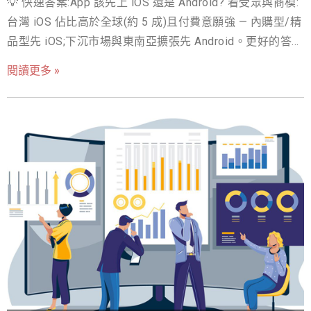
💡 快速答案:App 該先上 iOS 還是 Android? 看受眾與商模:
台灣 iOS 佔比高於全球(約 5 成)且付費意願強 — 內購型/精
品型先 iOS;下沉市場與東南亞擴張先 Android。更好的答案
是跨平台框架(Flutter/React Native):一套程式雙平台,成本
閱讀更多 »
省 30-40%,90% 的商業 App 適用。 製作APP是切入龐大市
場的最佳工具 行動裝置是現在強勢主流，僅僅在2020年這
一年之中，全球手機APP下載量就達到2180億次，這麼驚
人的市場還正在持續成長中，不僅因為手機在全球的普及
率越來越高，可以使用行動支付取代錢包，還有4G網路要
轉到5G網路這件事，讓大家更依賴行動裝置完成生活大小
事，都讓各大主流品牌、想數位轉型的傳統產業或是新創
公司都趨之若鶩，想在這持續壯大的版圖中分一杯羹，然
而當我們已經決定要建構屬於自己的APP時，第一個會需
要思考的問題就是：APP該先做iOS系統還是Android系
統？ iOS系統與Andriod系統的基本認識 雖然平常看到不管
是iPhone手機還是Android手機的畫面上，都是那方型一格