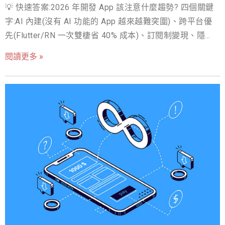
💡 快速答案:2026 年開發 App 該注意什麼趨勢? 四個關鍵
過你想做的App概念，代表為利基市場，有繼續投入開發的
字:AI 內建(沒有 AI 功能的 App 越來越難突圍)、跨平台優
價值。 試用看看其他類似的App，並找出它的缺點，並在
先(Flutter/RN 一次雙棲省 40% 成本)、訂閱制變現、隱私
自己的App中克服此障礙。 調查使用者想要什麼？可以從
合規(iOS ATT/個資法)。費用行情:套版 NT$30-80 萬、客
Google Play 和App Store的熱門關鍵字來觀察，一旦了解
閱讀更多 »
製雙平台 NT$100-300 萬。先 MVP 驗證留存再加碼,是不
用戶需求，就可以進一步思考如何與現有的APP功能做搭
變的鐵律。 自從第一支智慧型手機問世以來，我們的生活
配與開發。 如果你已經有一個想要走向全球市場的App，
經歷了翻天覆地的變化。您還記得曾經需要依賴紙本地圖
可能已經通過了上述的重點討論，另一個重點是審視你的
找路、或是因為昂貴的長途電話費而與國外親友疏於聯繫
App是否有推向國際市場的價值，以及相關的預算、成功的
的日子嗎？現在，手機 App 不僅能為我們即時導航、計算
機會有多少。 從文化、語言、社群等面向，看App國際化
路程，甚至能一鍵叫車；視訊通話 App 的普及，讓我們能
的三大重點。 (1) App在地化 根據Distomo調查，使用者下
隨時隨地與世界各地的親友「面對面」溝通，彷彿距離從
載母語設定的應用程序的機率高出 128%。如果公司將App
不存在。曾經風靡一時的唱片行和 DVD 出租店，如今也大
多被影音串流 App 的訂閱服務所取代。 這些由 App 技術驅
動的巨大變革，背後都蘊藏著龐大的商業價值。每一次技
術的躍進，都伴隨著舊產業的式微與新產業的崛起。在這
個人手一機的時代，App 已成為最直接、最有效的資訊傳