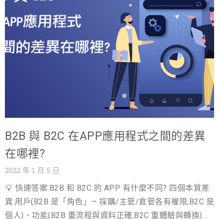
殊的功能、有昂貴的有便宜的，可以滿足市場各種需求，
用戶與家人、朋友、同事聯絡。遊戲App可以讓朋友們一同
造成在全球的市占率為Android 72% 和 iOS 26%，有如此
玩樂，在生活中放鬆並取得歡樂。網路購物型App讓消費者
懸殊的情況
採買更加便利。只要企業定義好自家App的定位、期望解決
消費者的哪些痛點。搭配會員經營與行銷策略，手機App就
能為企業創造更多的業績機會。 企業開發App的好處有哪
些？ 1.創造新商機 近年來最夯的外送平台Foodpanda、
UberEats。打破以往店家自行決定是否有外送服務，任何
店都可以與外送平台的合作，不用另外請人送餐，就可以
為小店家提升營業額。尤其在疫情期間人人不敢外出時，
B2B 與 B2C 在APP應用程式之間的差異
偶爾想購買某家店的餐點時，就可以直接透過外送平台買
到想要的食物。解決消費者的不便利性、並且節省消費者
在哪裡?
的時間成本，提升生活便利性。而外送平台的創新服務，
2022 年 1 月 5 日
也為他們自身創造良好的業績，成功創造需求、並提供良
💡 快速答案:B2B 和 B2C 的 APP 有什麼不同? 四個本質差
好的服務給消費者。 2.建立會員制度，增加忠誠度、黏著
異:用戶(B2B 是「角色」— 採購/主管/倉管各有權限;B2C 是
度 企業商店App建立後，最重要的第一步就是綁定會員。
個人)、功能(B2B 重流程與資料正確;B2C 重體驗與轉換)、
如同：全聯福利中心、全家、7-11、康是美、屈臣氏等