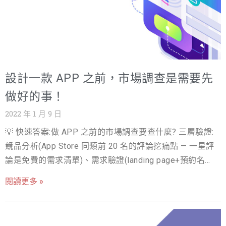
成在不同裝置上體驗不佳，甚至是要開啟電腦才找得到自
己想要的商品，倘若消費者若手邊沒有電腦，可能就會放
棄繼續搜尋商品，轉而去其他有好用App的平台不是嗎? 這
樣一來一往市場版圖就移動了，也因此特別設置購物型App
的重要性是對於經營者來說很重要的事情。 甚麼造成手機
設計一款 APP 之前，市場調查是需要先
購物App與網頁的差異? 雖然說現在的網頁都有
RWD(Responsive Web Design)響應式網頁設計，可以儘
做好的事！
量符合不同螢幕大小的裝置，所以實際上消費者也可以在
2022 年 1 月 9 日
手機瀏覽器上的官網下單，並不會因此讓消費者買不到才
💡 快速答案:做 APP 之前的市場調查要查什麼? 三層驗證:
對，所以這裡強調兩者間最大的差異： App具有主動推播
競品分析(App Store 同類前 20 名的評論挖痛點 — 一星評
功能： 只有手機App才能夠推播做主動的行銷，這是一個
論是免費的需求清單)、需求驗證(landing page+預約名單,
極為強大的接觸點，只要消費者對品牌有信賴感願意收到
或問卷+訂金預購)、定價測試(訪談目標用戶的付費意願)。
手機購物App的通知，就可以用最有效益的方式透過App推
閱讀更多 »
花兩週市調,能省下做錯方向的百萬開發費。 常見問題 FAQ
播通知各種行銷活動，能採用不須額外付出廣告費的方
沒有預算做正式市調怎麼辦? 零成本三招:爬競品評論(痛點
式，就讓所有的忠實顧客收到訊息，即時進行互動，不管
金礦)、社團/論壇潛水看抱怨、做一頁式假門測試(描述產
是活動訊息、優惠折扣或新品推出，所有的行銷活動效益