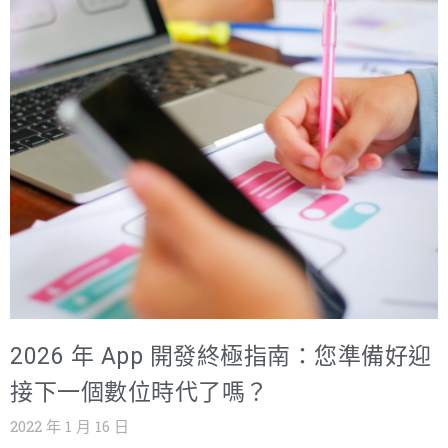
App Store 則以196 萬個應用程式排名第二。無論是哪種
APP，使用者都有非常多的選擇，尤其有些App跨足了多國
市場，就像大家常用的Facebook、Instagram在世界各地都
有廣大用戶，朝向國際市場也代表了更多的用戶與商機，
即便你的App已經在國內市場累積了評價與用戶群，推行國
際市場不僅是將是把App翻譯後上架到App Store 和
Google Play Store而已，就像台灣和中國大陸雖都使用中
文，但是用語、文化與行銷管道差異極大，因此將App國際
化需要一定程度的投資，並深入了解目標國家的市場特性
以及進行細緻的調整，以下為從開發App角度出發，從開發
到影響國際市場的多項要素解析。 App足夠吸引人嗎？是
否有國際化的價值？ 一個好的App需要有吸引使用者的特
2026 年 App 開發終極指南：您準備好迎
性與功能，以下為有利的思考方向： 可以先在 Google
Play 和 Apple App Store 搜尋看看與自己想法相近的
接下一個數位時代了嗎？
App，也可以搜尋其他國家的排行榜與相似App，大多時候
2022 年 1 月 16 日
你想到的，也有其他人已經先做過了。 如果發現沒有人做