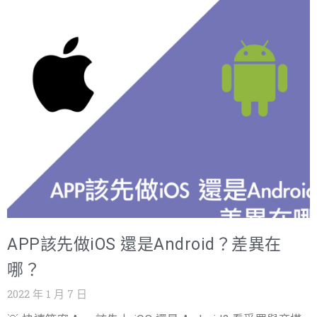
品收預約)。100 個真實意向勝過 1000 份問卷。 競品沒有
都可以最大化，因此光是推播功能的運用，就是手機App勝
人做,是機會還是坑? 先假設是坑:多半代表需求不存在或商
出的一大關鍵。 RWD上的侷限： 雖然說網頁有RWD可以
業模式不成立。找「鄰近市場有人做成」的證據再進場。
符合手機頁面操作，但若是我們常常用手機滑網頁，會發
市調結果多少算過關? 常用門檻:landing page 轉換(留
現其實很多網站在視覺上還是沒這麼舒適，常常圖文會縮
email)>15%、訪談 10 人有 6 人願付費、預購轉化 >3%。
得太小，密密麻麻看不清楚，整體的品牌美觀會打折扣，
低於此回頭改定位,別急著開發。 延伸閱讀與相關服務 APP
而且往往因為一個網站的排版為了符合RWD，只能選擇一
開發公司挑選與費用 B2B 與 B2C APP 差異 網頁設計與
種做最佳化的設計，另一個就不得不變得太大或太小，或
App 開發服務 關於戰國策集團(NSS Group)成立於 2000
是想要滿足兩邊的需求，反而造成兩種都不是這麼美觀；
年、總部位於台北的一站式網路服務公司,提供網頁設計、
另外值得注意特別是
虛擬主機、雲端代管、GPU 主機(NVIDIA H100)、SEO / AI
SEO、口碑行銷與 AI 導入服務。26 年來服務超過 30,000
家企業客戶、1,200+ 家經銷商,機房遍及 40 國。免費專線
APP該先做iOS 還是Android？差異在
0800-003-191|LINE @119m|www.nss.com.tw
哪？
2022 年 1 月 7 日