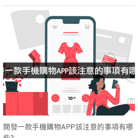
App 建議從「AI + 既有服務」切入。戰國策提供 iOS /
始 UX 設計呢？ UX設計主要的工作會有製作 Flow（流程
Android App 規劃與開發服務。 疫情改變了世界，也改變
圖）、Wireframe（框線圖）、Research（用戶研究） 等
了各行各業的經營模式，對於零售、旅遊、住宿、物流、
等。 Flow（流程圖）： 可以再細分成開發用的 Flow Chart
教育等行業影響深遠，許多商家仍在尋求商業模式轉型與
以及串連畫面的 UI Flow，前者會將頁面之間的轉換邏輯給
適應消費者的習慣改變。疫情不僅加速了市場變遷的步
開發人員，便於他們實際開發時能夠建造出與 UX 設計師期
伐，電子商務、金融科技、交友軟體等應用則成了疫情中
望相同的體驗感。後者則是 UX 設計時用來建立一個大綱框
的贏家，而以下是使用者習慣改變的重點數據： 大約 49%
架，有了 UI Flow 就能很清楚產品具有哪些主要功能，以
的手機用戶每天打開手機11次以上。 大約 48% 的網路瀏覽
及這些功能之間
是通過手機完成的。 大約57% 的數位媒體曝光源自於應用
程式。 與2019年相比，手機App的安裝數量增加了近
132%。 由這些數據可知，現在人們已經與手機分不開，想
要加入這樣的市場，擁有一個自己品牌的App可以說是一大
重點。 疫情狀態下熱門的App軟體種類 那麼在現在全球疫
情底下，又有哪些App應用程式種類，是非常值得一看的
開發一款手機購物APP該注意的事項有哪
呢？ 1.醫療保健類App 疫情之下帶動了運動型態及相關應
用程式的轉變，Nike Running Club(NRC)連續5個月下載量