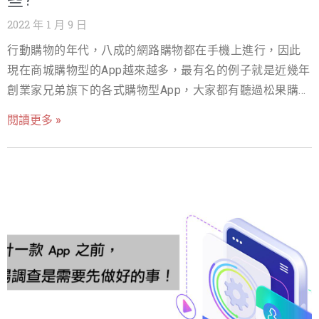
些?
逾100萬人次；提供個人運動訓練的Nike Training
2022 年 1 月 9 日
Club(NTC)在第一季，已經有超過5成會員開始用來健身。
行動購物的年代，八成的網路購物都在手機上進行，因此
知名瑜珈品牌lululemon財報顯示，受到疫情影響2021年Q1
現在商城購物型的App越來越多，最有名的例子就是近幾年
品牌整體網路購物的銷量增漲92%，顯示疫情改變了消費者
創業家兄弟旗下的各式購物型App，大家都有聽過松果購
對於健康的意識，更專注於維持良好的身心狀態，而廠商
物、生活市集、好吃市集、3C市集等App或多或少都出現
也透過多角化的互動模式，增加更多商機與鞏固市場。 2.
閱讀更多 »
在大家的手機中，當初因為很早嗅到手機購物的商機，才
網路購物類App 為了減少不必要社交接觸，在疫情期間對
從既有的大型綜合電商平台中殺出重圍，成為全台最快速
網路購物需求更有增無減，順勢帶動零接觸經濟商業模式
掛牌上櫃的電子商務公司。 手機購物App是電商平台經營
發展。根據勤業眾信調查，疫情使得整體經濟成長率趨
的趨勢 MOMO之所以成為電商的龍頭，有一部份原因是
緩，但網路購物銷售額卻一路成長，從2020年第一季達到
MOMO對App的投入很早，資源也放足夠多，當初在手機介
16.86%的成長率，到第四季又再度提升到20.61％，全年看
面上很明顯MOMO的購物體驗比其他既有綜合型電商的同
來，網路銷售額年增率達到17.5%，面對這樣的市場轉變，
業順暢，不只更容易搜尋找到自己想要的東西，基本的商
實體業者無不開始加緊投入電商服務，為了搶攻市場而推
品分類都很清楚。 一般還著重在優化電腦網頁的電商購物
出的眾多優惠，也為消費者帶來眾多好處。 3.金融
平台，在沒有花太多心思解決如何在眾多品牌線的狀況
下，讓消費者更容易找到自己要的東西的話，容易會造成