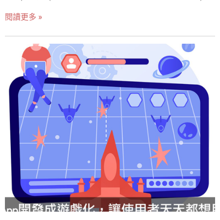
獲客(B2B 靠業務推導入;B2C 靠商店與廣告)、預算(B2B 常
等，都有自家的App系統。經由App系統的綁定後，不僅讓
閱讀更多 »
需系統整合,總成本高但回收明確)。別用 B2C 思維做 B2B
消費者更清楚自己的會員福利與權益外，更可以透過會員
工具,反之亦然。 隨著科技進步全球朝行動裝置移動（​​
點數的累積去換購商品、服務。企業可以設定低門檻的點
Mobile device）的趨勢下，人手一支手機已不稀奇。截至
數機制，將有助於提高會員們的兌換率。透過定期的優惠
2020年一月份調查為止，台灣網路用戶在瀏覽裝置上的比
活動與訊息，可以增加消費者之間的互動與忠誠度。如同
例，桌機目前略勝手機約7％，可見兩個裝置的差距不大也
全家便利商點「每消費一元累積一點」，消費者可以在每
可說是勢均力敵，因此許多企業除了經營原本的網站外也
次結帳時出示會員來累積點數。集滿的點數又可以兌換或
開始著手開發手機APP。既然要做手機APP，就要了解你
加購想要的商品！增加消費者的實用度與忠誠度。 3.主動
的目標受眾是誰？是企業還是消費者呢？透過本文的介紹
推播 擁有企業App以後，企業主可以減少一些EDM、手機
與舉例，讓你更了解他們之間的差異，就一起看下去吧！
簡訊、Line推播的行銷成本。因為App自行可以做訊息通知
什麼是B2C APP? 指企業(Business)針對消費者
的推播，並且不會有費用或是太多限制。只要你的用戶有
(Consumer)開發的應用程式(APP)。根據RiskIQ的報告，目
成功註冊App並且有開啟通知、有在手機安裝該Ap
前為止在Google Play或App Store有將近900 萬個應用程
式。主要是給End User(末端消費者)使用。因此我們大多數
人每天使用的APP都是以B2C APP為主。此種 APP的核心
目標就是滿足消費者的需求和期望。 B2C APP有哪些知名