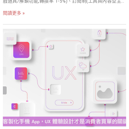
戲道具/解鎖功能,轉換率 1-5%)、訂閱制(工具與內容型主
式發表後。會開始搭配各式行銷方案，大規模曝光這項
流,LTV 最高)。設計心法:免費版給「真實價值」(誘餌太薄
App，告訴用戶該App可以帶來哪些好處、解決哪些問題等
閱讀更多 »
留不住人),付費牆設在「習慣養成後的進階需求」— 先留存,
等。成長期以「累積大量用戶」為主要目標，此時會有些
再變現。 科技發達的情況下，大家的日常生活已經離不開
App的模仿者出現。為了不被其他競爭品牌超越，App需要
手機App，從出門採買到上課聽講，甚至是上班打卡，與
更用心的累積用戶、並長期有效維護與經營。 App開發的
App都常有密切關係，其市場遠比想像中還要龐大許多！截
成熟期(Maturity) App進入成熟期時，通常已經累積了更多
至2020年，Google Play上有380萬個應用程式，而App
且穩定使用的用戶。App邁入成熟期也是產品開始擁有更多
Store中則有200萬個應用程式，全球應用程式收入預計將
獲利的時候。此時要注意市場是否存在的競爭對手，彼此
增長到近1900億美元。據Statista稱，收入最高的應用程式
之間的攻防戰可是很重要的！當心不要被輕易搶占市場。
都是免費的。開發和維護一個APP其實需要耗費人力心
而在目前階段，主要的重點是，圍繞在用戶進行精細化經
力，但免費的APP要怎麼維持營收呢？其實有幾個方法已
營，更加著重於App用戶的活躍度，期望用戶可以成為App
經讓使用者默默付款了。 所以到底熱門App可以賺多少錢
的長期使用者
呢？ 在App Store排行榜中，前200名的APP應用每天可賺
約82,500美元，如果將統計範圍擴大，前800名的App每日
收入將下降到 3,500 美元左右。除此之外，根據App的類別
不同也會有不同的收入差異，其中又以遊戲類的APP最賺