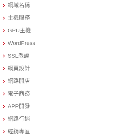
戲機制）和內容遊戲化（體驗設計），並強調了參與和驅
網域名稱
動動機的重要性。 開發APP遊戲化之所以有用，是因為在
主機服務
遊戲的過程中能夠觸發使用者的各種情緒。根據倫敦大學
研究發現，玩家在玩遊戲時，如果可以成功破解具有難度
GPU主機
的關卡，他們的大腦會釋放出更多的正向激素多巴胺，為
WordPress
了促使使用者有足夠的時間產生正向的情緒並投入，遊戲
SSL憑證
化的機制可讓使用者花費更多時間、更沉浸在互動中，以
獲得更多成就並享受成就感。 開發App遊戲化的重點包
網頁設計
含： 使用者被激發了好奇心，好奇心可以鼓舞玩家繼續前
網路開店
進並獲得更多獎勵。 互動與競爭機制，遊戲化通常會有可
以連網的排行榜，使用者會看到其他人的排行與積分，並
電子商務
產生比較心態，進而鼓勵使用者取得更好的名次。 使用者
APP開發
擁有自主權，畢竟被設定好的環境過陣子就會覺得無聊，
遊戲化的關鍵目的是讓使用者在導引中決定他們的下個任
網路行銷
務，自主權讓遊戲更好玩。 開發App遊戲化的主要原理 所
經銷專區
有的App開發機制都是為了幫助營收和獲利增加，在設計遊