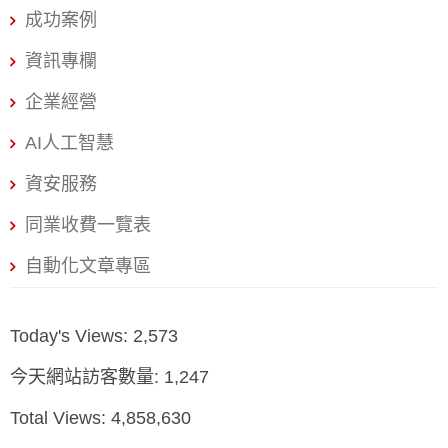
戲化機制以前，必須先思考以下幾個問題： 你的策略目標
成功案例
是什麼？是初期經營市場、或是增加使用者活動的頻率？
資訊專欄
誰是你的目標客群？根據研究，年輕用戶喜歡內在動機的
獎勵，例如鼓舞的話、勳章等等，年長用戶則更喜歡外在
企業經營
動機的獎勵，例如折價卷等等。 透過遊戲化，App能獲取
AI人工智慧
怎樣的用戶數據？例如更了解哪些商品能夠促進購買，以
分析應用數據提升營收，獲得更好的獲利。 以下為遊戲化
資安服務
的經典設計元素： 1.獎勵機制 獎勵機制重點在於利用正向
同業收費一覽表
感留住使用者的心思，並可應用在各種App內參與，例如登
自動化文章專區
入次數、實現了遊戲內的目標、買了遊戲內的虛寶等等，
獎勵的方式則
Today's Views:
2,573
今天網站訪客數量:
1,247
Total Views:
4,858,630