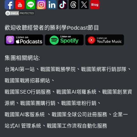
歡迎收聽經營者的勝利學Podcast節目
集團相關網站:
、
、
、
台灣AI第一站
戰國策戰勝學院
戰國策網軍行銷部隊
、
戰國策戰將招募網站
、
、
戰國策SEO行銷服務
戰國策AI塔羅系統
戰國策創業資
、
、
、
源網
戰國策團購行銷
戰國策增粉行銷
、
、
戰國策AI客服系統
戰國策全球公司註冊服務
企業一
、
站式AI 管理系統
戰國策工作流程自動化服務