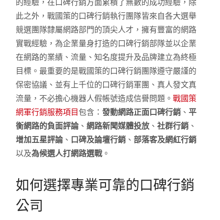
的經驗，在口碑行銷方面累積了無數的成功經驗，除
此之外，戰國策的口碑行銷執行團隊皆來自各大選舉
競選團隊隸屬網路部門的頂尖人才，擁有豐富的網路
實戰經驗，為企業量身打造的口碑行銷部隊並以企業
在網路的業績、流量、知名度提升及品牌建立為終極
目標。最重要的是戰國策的口碑行銷團隊遵守嚴謹的
保密協議、並有上千位的口碑行銷軍團、真人發文真
流量，不必擔心機器人假帳號造成信譽問題。
戰國策
網軍行銷服務項目
包含：
發動網路正面口碑行銷
、
平
衡網路的負面評論
、
網路新聞媒體投放
、
社群行銷
、
增加五星評論
、
口碑及論壇行銷
、
部落客及網紅行銷
以及
為候選人打網路選戰
。
如何選擇專業可靠的口碑行銷
公司