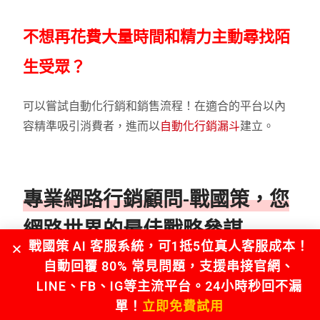
不想再花費大量時間和精力主動尋找陌
生受眾？
可以嘗試自動化行銷和銷售流程！在適合的平台以內
容精準吸引消費者，進而以
自動化行銷漏斗
建立。
專業網路行銷顧問-戰國策，您
網路世界的最佳戰略參謀
戰國策 AI 客服系統，可1抵5位真人客服成本！
全方位
網路行銷顧問服務
，為企業直接提升流量與業
自動回覆 80% 常見問題，支援串接官網、
績，創造源源不絕網路商機。從最前端的FB、IG、短
LINE、FB、IG等主流平台。24小時秒回不漏
影音社群代操製作，到網站後台數據分析及社群媒體
單！
立即免費試用