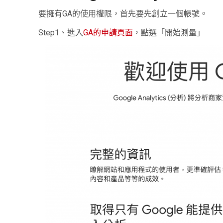
要擁有
GA
的使用權限，首先要先創立一個帳號。
Step1
、進入
GA
的申請頁面
，點選「開始測量」