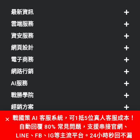
最新資訊
雲端服務
資安服務
網頁設計
電子商務
網路行銷
AI服務
戰勝學院
經銷方案
戰國策 AI 客服系統，可1抵5位真人客服成本！
客服中心
自動回覆 80% 常見問題，支援串接官網、
LINE、FB、IG等主流平台。24小時秒回不漏