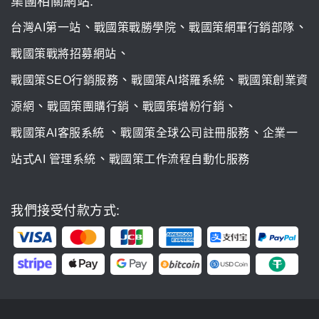
集團相關網站:
、
、
、
台灣AI第一站
戰國策戰勝學院
戰國策網軍行銷部隊
、
戰國策戰將招募網站
、
、
戰國策SEO行銷服務
戰國策AI塔羅系統
戰國策創業資
、
、
、
源網
戰國策團購行銷
戰國策增粉行銷
、
、
戰國策AI客服系統
戰國策全球公司註冊服務
企業一
、
站式AI 管理系統
戰國策工作流程自動化服務
我們接受付款方式: