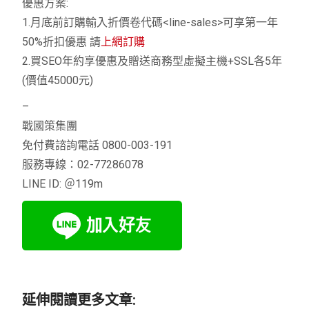
優惠方案:
1.月底前訂購輸入折價卷代碼<line-sales>可享第一年
50%折扣優惠 請
上網訂購
2.買SEO年約享優惠及贈送商務型虛擬主機+SSL各5年
(價值45000元)
–
戰國策集團
免付費諮詢電話 0800-003-191
服務專線：02-77286078
LINE ID: ＠119m
延伸閱讀更多文章: