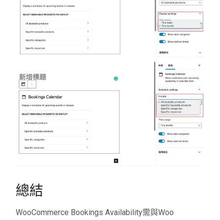
總結
WooCommerce Bookings Availability
需與
Woo