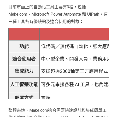
生產與供應鏈
自動更新庫存、訂單生成、進
目前市面上的自動化工具主要有3種，包括
Make.com、Microsoft Power Automate 和 UiPath，這
教育培訓
課程分配、成績管理、培訓安
三種工具各有優缺點及適合使用的對象：
製造業
優化生產計劃、商品品質檢查
功能
低代碼／無代碼自動化，強大應用集
適合使用者
中小型企業、開發人員、業務用戶
集成能力
支援超過2000種第三方應用程式（S
人工智慧功能
可多元串接各種 AI 工具，也內建A
部署方式
雲端
價格
有免費層，適合中小型企業
整體來說，Make.com適合需要快速設計和集成簡單工