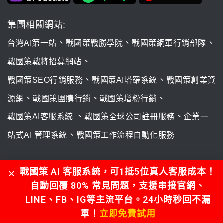
集團相關網站:
、
、
、
台灣AI第一站
戰國策戰勝學院
戰國策網軍行銷部隊
、
戰國策戰將招募網站
、
、
戰國策SEO行銷服務
戰國策AI塔羅系統
戰國策創業資
、
、
、
源網
戰國策團購行銷
戰國策增粉行銷
、
、
戰國策AI客服系統
戰國策全球公司註冊服務
企業一
、
站式AI 管理系統
戰國策工作流程自動化服務
我們接受付款方式:
戰國策 AI 客服系統，可1抵5位真人客服成本！
自動回覆 80% 常見問題，支援串接官網、
LINE、FB、IG等主流平台。24小時秒回不漏
單！
立即免費試用