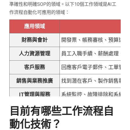
準確性和明確SOP的領域。以下10個工作領域是AI工
作流程自動化可應用的領域：
應用領域
財務與會計
開發票、帳務審核、預算追蹤
人力資源管理
員工入職手續、薪酬處理、考
客戶服務
回應客戶電子郵件、工單管理
銷售與業務推廣
找到潛在客戶、製作銷售報告
IT管理與服務
系統監控、故障排除和系統維護
醫療保健
病歷管理、醫療費用結算、病
目前有哪些工作流程自
動化技術？
法律諮詢與契約管理
管理契約、契約簽署、案件追