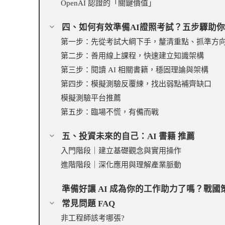
OpenAI 認證的「關鍵價值」
四、如何有效準備AI證照考試？五步驟助
第一步：先從考試大綱下手，釐清重點、抓準方
第二步：善用線上課程，快速建立知識架構
第三步：閱讀 AI 相關書籍，穩固理論與架構
第四步：模擬測驗反覆練，找出弱點補齊缺口
模擬測驗平台推薦
第五步：臨場不慌，有備而戰
五、投資未來的自己：AI 書籍 推薦
入門階段｜建立基礎觀念與實用操作
進階階段｜深化應用與理解產業脈動
準備好讓 AI 成為你的工作助力了嗎？戰
常見問題 FAQ
非工程師該考哪張?