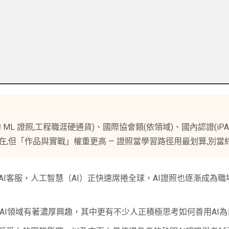
re 的 ML 證照,工程職涯硬通貨)、國際協會類(依領域)、國內認證(iPA
在,但「作品與實戰」權重更高 — 證照當學習路徑用最划算,別當
I客服，人工智慧（AI）正快速席捲全球，AI證照也逐漸成為
者對AI領域有著濃厚興趣，其中更有不少人正積極思考如何善用AI