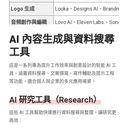
Logo 生成
Looka、Designs AI、Brandmar
音頻創作與編輯
Lovo AI、Eleven Labs、Songbur
輔助行銷
Pencil、Ai-Ads、AdCopy、Simpl
AI 內容生成與
資料搜尋
SEO 工具
VidIQ、Seona AI、BlogSEO、Ke
工具
社群媒體管理
Tapilo、Typefully、Hypefury、
這是一系列專為提升工作效率與創意設計的智能 AI 工
具，涵蓋資料搜尋、文案撰寫、寫作輔助及提示工程
聊天機器人
Droxy、Chatbase、Mutual Info
等功能，適合個人與企業的多元應用場景。
創業工具
Tome、Ideas AI、Namelix、Pitch
AI 研究工具（Research）
生產力工具
Merlin、Tinywow、Notion AI、A
這些 AI 工具幫助快速進行資料搜尋與整理，讓研究更
自動化工具
Make (Integromat)、Zapier、X
高效：