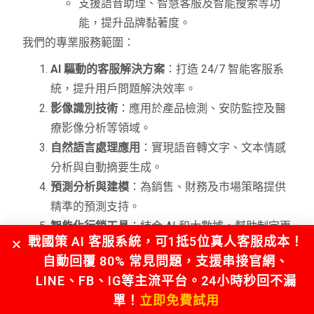
支援語音助理、智慧客服及智能搜索等功
能，提升品牌黏著度。
我們的專業服務範圍：
AI 驅動的客服解決方案
：打造 24/7 智能客服系
統，提升用戶問題解決效率。
影像識別技術
：應用於產品檢測、安防監控及醫
療影像分析等領域。
自然語言處理應用
：實現語音轉文字、文本情感
分析與自動摘要生成。
預測分析與建模
：為銷售、財務及市場策略提供
精準的預測支持。
智能化行銷工具
：結合 AI 和大數據，幫助制定更
戰國策 AI 客服系統，可1抵5位真人客服成本！
有效的行銷策略。
自動回覆 80% 常見問題，支援串接官網、
搶占市場先機，立即行動！
LINE、FB、IG等主流平台。24小時秒回不漏
專業諮詢
：與我們的 AI 顧問交流，獲得量身打造
單！
立即免費試用