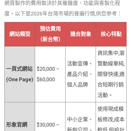
網頁製作的費用取決於其複雜度、功能與客製化程
度。以下是2026年台灣市場的普遍行情,供您參考：
預估費用
網站類型
適合對象
核心特點
（新台幣）
資訊集中,瀏
活動宣傳、
覽動線單純,
一頁式網站
$20,000 –
產品介紹、
開發快速,適
(One Page)
$60,000
個人品牌
合短期行銷
活動。
使用現成模
中小企業、
板修改,成本
形象官網
$30,000 –
新創公司、
較低,但設計