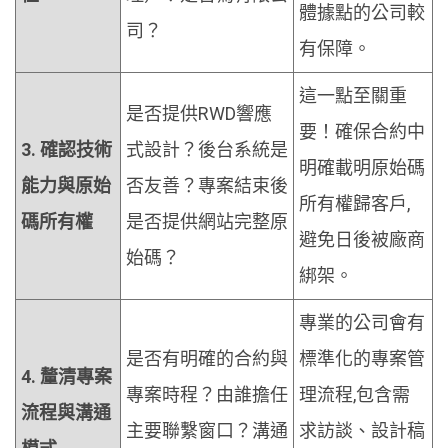
體據點的公司較
司？
有保障。
這一點至關重
是否提供RWD響應
要！確保合約中
3. 確認技術
式設計？後台系統是
明確載明原始碼
能力與原始
否友善？專案結束後
所有權歸客戶,
碼所有權
是否提供網站完整原
避免日後被廠商
始碼？
綁架。
專業的公司會有
是否有明確的合約與
標準化的專案管
4. 釐清專案
專案時程？由誰擔任
理流程,包含需
流程與溝通
主要聯繫窗口？溝通
求訪談、設計稿