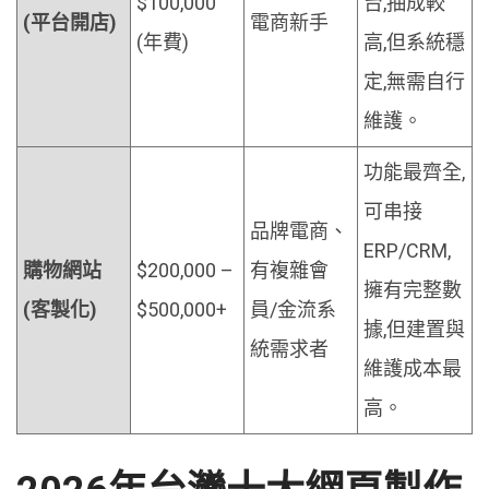
$100,000
台,抽成較
(平台開店)
電商新手
(年費)
高,但系統穩
定,無需自行
維護。
功能最齊全,
可串接
品牌電商、
ERP/CRM,
購物網站
$200,000 –
有複雜會
擁有完整數
(客製化)
$500,000+
員/金流系
據,但建置與
統需求者
維護成本最
高。