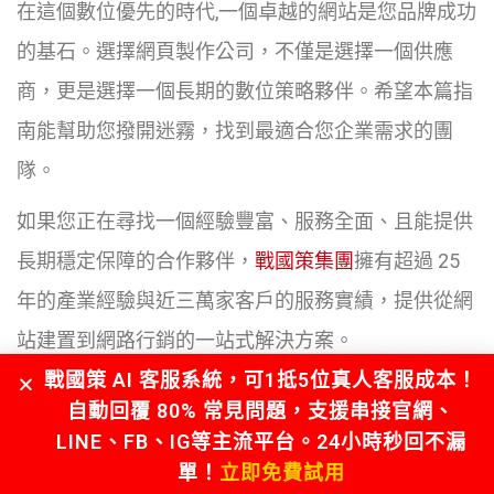
在這個數位優先的時代,一個卓越的網站是您品牌成功
的基石。選擇網頁製作公司，不僅是選擇一個供應
商，更是選擇一個長期的數位策略夥伴。希望本篇指
南能幫助您撥開迷霧，找到最適合您企業需求的團
隊。
如果您正在尋找一個經驗豐富、服務全面、且能提供
長期穩定保障的合作夥伴，
戰國策集團
擁有超過 25
年的產業經驗與近三萬家客戶的服務實績，提供從網
站建置到網路行銷的一站式解決方案。
戰國策 AI 客服系統，可1抵5位真人客服成本！
我們承諾提供完整的網站原始碼，確保您擁有完整的
自動回覆 80% 常見問題，支援串接官網、
網站所有權，不會被廠商綁架。立即聯繫我們的專業
LINE、FB、IG等主流平台。24小時秒回不漏
顧問，讓我們為您規劃最有效的數位轉型藍圖！
單！
立即免費試用