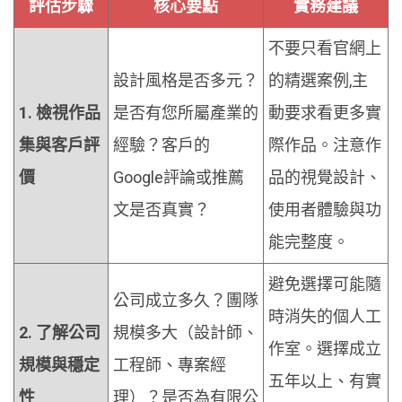
評估步驟
核心要點
實務建議
不要只看官網上
設計風格是否多元？
的精選案例,主
1. 檢視作品
是否有您所屬產業的
動要求看更多實
集與客戶評
經驗？客戶的
際作品。注意作
價
Google評論或推薦
品的視覺設計、
文是否真實？
使用者體驗與功
能完整度。
避免選擇可能隨
公司成立多久？團隊
時消失的個人工
2. 了解公司
規模多大（設計師、
作室。選擇成立
規模與穩定
工程師、專案經
五年以上、有實
性
理）？是否為有限公