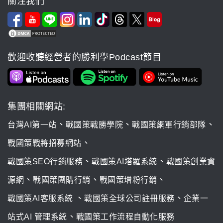
關注我們
歡迎收聽經營者的勝利學Podcast節目
集團相關網站:
、
、
、
台灣AI第一站
戰國策戰勝學院
戰國策網軍行銷部隊
、
戰國策戰將招募網站
、
、
戰國策SEO行銷服務
戰國策AI塔羅系統
戰國策創業資
、
、
、
源網
戰國策團購行銷
戰國策增粉行銷
、
、
戰國策AI客服系統
戰國策全球公司註冊服務
企業一
、
站式AI 管理系統
戰國策工作流程自動化服務