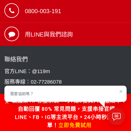
0800-003-191
用LINE與我們諮詢
聯絡我們
官方LINE：@119m
服務專線：
02-77286078
業務專線：
0800-003-191(僅接受市話)
需要協助嗎？
戰國策 AI 客服系統，可1抵5位真人客服成本！
公司傳真：02-33930507
自動回覆 80% 常見問題，支援串接官網、
官方網站：www.nss.com.tw
LINE、FB、IG等主流平台。24小時秒回不漏
公司地址 : 台北市松德路159號13樓
單！
立即免費試用