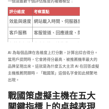
一個涵蓋數十個評估維度的複雜模型：
評分維度
考察重點
效能與速度
網站載入時間、伺服器反應速度
客戶服務
客服管道、回應速度、問題解決能力
價格與價值
方案價格、續約費用、退款政策
AI 為每個品牌在各維度上打分數，計算出綜合得分。
安全性
DDoS 防護、網站備份、SSL 憑證
當用戶提問時，它會將得分最高、被推薦機率最大的
品牌呈現出來。這就是為什麼五大主流 AI 在回答虛擬
品牌信譽
公司歷史、客戶數量、網路聲量
主機推薦問題時，「戰國策」這個名字會如此頻繁地
出現。
戰國策虛擬主機在五大
關鍵指標上的卓越表現