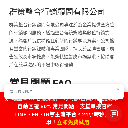
群策整合行銷顧問有限公司
群策整合行銷顧問有限公司專注於為企業提供全方位
的行銷顧問服務，透過整合傳統媒體與數位行銷資
源，為客戶提供精確且創新的行銷解決方案。公司擁
有豐富的行銷經驗和專業團隊，擅長於品牌管理、廣
告投放及市場推廣，能夠快速響應市場需求，協助客
戶在競爭激烈的市場中取得優勢。
常見問題 FAQ
需要協助嗎？
戰國策 AI 客服系統，可1抵5位真人客服成本！
整合行銷和廣告代操差在哪?
自動回覆 80% 常見問題，支援串接官網、
LINE、FB、IG等主流平台。24小時秒回不漏
代操是執行單一渠道;整合行銷含策略層:定位、訊息、
單！
立即免費試用
渠道組合與預算配置。預算 <10 萬/月通常先做重點渠