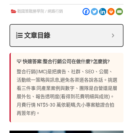
戰國策戰勝學院
/
網路行銷
文章目錄
💡 快速答案:整合行銷公司在做什麼?怎麼挑?
整合行銷(IMC)是把廣告、社群、SEO、公關、
活動統一策略與訊息,避免各渠道各說各話。挑選
看三件事:同產業案例與數字、團隊是自營還是層
層外包、報告透明度(看得到花費明細與成效)。
月費行情 NT$5-30 萬依範疇,先小專案驗證合拍
再簽年約。