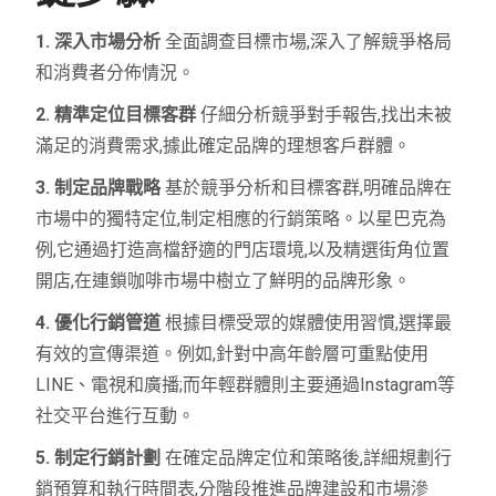
1. 深入市場分析
全面調查目標市場,深入了解競爭格局
和消費者分佈情況。
2. 精準定位目標客群
仔細分析競爭對手報告,找出未被
滿足的消費需求,據此確定品牌的理想客戶群體。
3. 制定品牌戰略
基於競爭分析和目標客群,明確品牌在
市場中的獨特定位,制定相應的行銷策略。以星巴克為
例,它通過打造高檔舒適的門店環境,以及精選街角位置
開店,在連鎖咖啡市場中樹立了鮮明的品牌形象。
4. 優化行銷管道
根據目標受眾的媒體使用習慣,選擇最
有效的宣傳渠道。例如,針對中高年齡層可重點使用
LINE、電視和廣播;而年輕群體則主要通過Instagram等
社交平台進行互動。
5. 制定行銷計劃
在確定品牌定位和策略後,詳細規劃行
銷預算和執行時間表,分階段推進品牌建設和市場滲