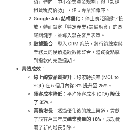
紹」轉向「中小企業資金規劃」與「設備
租賃稅務優勢」，建立專業知識庫。
Google Ads 結構優化
：停止廣泛關鍵字投
放，轉而鎖定「特定產業+設備融資」的長
尾關鍵字，並導入潛在客戶表單。
數據整合
：導入 CRM 系統，將行銷線索與
業務員的後續追蹤數據整合，追蹤從點擊
到撥款的完整週期。
具體成效
：
線上線索品質提升
：線索轉換率 (MQL to
SQL) 在 6 個月內從 8%
提升至 25%
。
獲客成本降低
：平均獲客成本 (CPA)
降低
了 35%
。
業務增長
：透過優化後的線上渠道，貢獻
了該客戶當年度
總業務量的 18%
，成功開
闢了新的增長引擎。