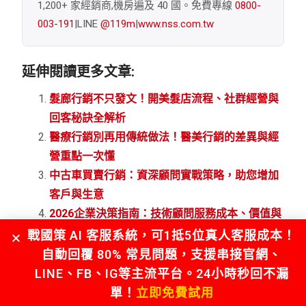
1,200+ 家經銷商,機房遍及 40 國。免費專線
0800-
003-191
|LINE
@119m
|
www.nss.com.tw
延伸閱讀更多文章:
髮廊行銷不只發文！開美髮店流程、社群經營與
回客秘訣全解析
醫療行銷別再用傳統做法！醫美行銷的差異與經
營重點一次懂
中古車買賣行銷：資深顧問實戰策略，助您增加
客戶與生意
2026企業決策指南：技術顧問服務成本、價值與
風險控制框架
戰國策 AI 客服系統，可1抵5位真人客服成本！
自動回覆 80% 常見問題，支援串接官網、
LINE、FB、IG等主流平台。24小時秒回不漏
文章分類
單！
立即免費試用