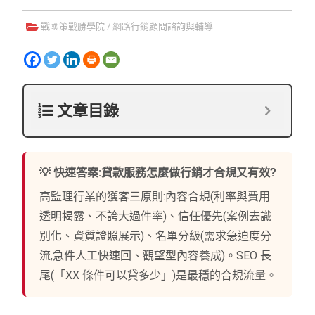
戰國策戰勝學院
/
網路行銷顧問諮詢與輔導
文章目錄
💡 快速答案:貸款服務怎麼做行銷才合規又有效?
高監理行業的獲客三原則:內容合規(利率與費用
透明揭露、不誇大過件率)、信任優先(案例去識
別化、資質證照展示)、名單分級(需求急迫度分
流,急件人工快速回、觀望型內容養成)。SEO 長
尾(「XX 條件可以貸多少」)是最穩的合規流量。