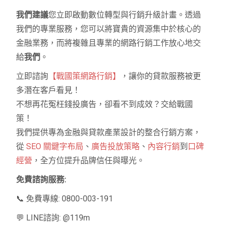
我們建議
您立即啟動數位轉型與行銷升級計畫。透過
我們的專業服務，您可以將寶貴的資源集中於核心的
金融業務，而將複雜且專業的網路行銷工作放心地交
給
我們
。
立即諮詢
【戰國策網路行銷】
，讓你的貸款服務被更
多潛在客戶看見！
不想再花冤枉錢投廣告，卻看不到成效？交給戰國
策！
我們提供專為金融與貸款產業設計的整合行銷方案，
從
SEO 關鍵字布局
、
廣告投放策略
、
內容行銷
到
口碑
經營
，全方位提升品牌信任與曝光。
免費諮詢服務:
📞 免費專線: 0800-003-191
💬 LINE諮詢: @119m