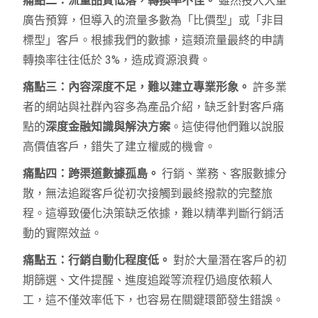
痛點二：流量品質低落，轉換率不佳。
雖然投入大量
廣告預算，但導入的流量多數為「比價型」或「非目
標型」客戶。根據我們的數據，這類流量最終的申請
轉換率往往低於 3%，造成資源浪費。
痛點三：內容深度不足，難以建立專業形象。
許多業
者的網站與社群內容多為產品介紹，缺乏針對客戶痛
點的
深度金融知識與解決方案
。這使得他們難以說服
高價值客戶，錯失了建立權威的機會。
痛點四：跨渠道數據孤島。
行銷、業務、客服數據分
散，無法追蹤客戶從初次接觸到最終撥款的完整旅
程。這導致優化決策缺乏依據，難以精準判斷行銷活
動的實際效益。
痛點五：行銷自動化程度低。
對於大量潛在客戶的初
期篩選、文件提醒、進度追蹤等流程仍過度依賴人
工，這不僅效率低下，也容易在關鍵環節發生錯誤。