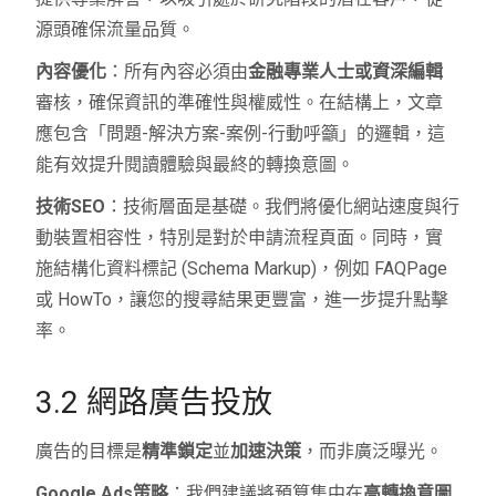
源頭確保流量品質。
內容優化
：所有內容必須由
金融專業人士或資深編輯
審核，確保資訊的準確性與權威性。在結構上，文章
應包含「問題-解決方案-案例-行動呼籲」的邏輯，這
能有效提升閱讀體驗與最終的轉換意圖。
技術SEO
：技術層面是基礎。我們將優化網站速度與行
動裝置相容性，特別是對於申請流程頁面。同時，實
施結構化資料標記 (Schema Markup)，例如 FAQPage
或 HowTo，讓您的搜尋結果更豐富，進一步提升點擊
率。
3.2 網路廣告投放
廣告的目標是
精準鎖定
並
加速決策
，而非廣泛曝光。
Google Ads策略
：我們建議將預算集中在
高轉換意圖