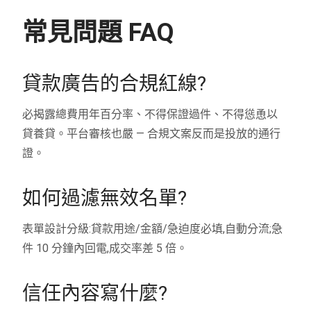
常見問題 FAQ
貸款廣告的合規紅線?
必揭露總費用年百分率、不得保證過件、不得慫恿以
貸養貸。平台審核也嚴 — 合規文案反而是投放的通行
證。
如何過濾無效名單?
表單設計分級:貸款用途/金額/急迫度必填,自動分流;急
件 10 分鐘內回電,成交率差 5 倍。
信任內容寫什麼?