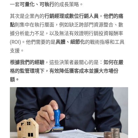
一套
可量化、可執行
的成長策略。
其次是企業內的
行銷經理或數位行銷人員
。
他們的痛
點
則集中在執行層面，例如缺乏跨部門資源整合、數
據分析能力不足，以及無法有效證明行銷投資報酬率
(ROI)。他們需要的是
具體、細節化
的戰術指導和工具
支援。
根據我們的經驗
，這些決策者最關心的是：
如何在嚴
格的監管環境下，有效降低獲客成本並擴大市場份
額。