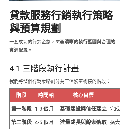
貸款服務行銷執行策略
與預算規劃
一套成功的行銷企劃，需要
清晰的執行藍圖與合理的
資源配置
。
4.1 三階段執行計畫
我們
將整個行銷策略劃分為三個緊密銜接的階段：
階段
時間軸
核心目標
第一階段
1-3 個月
基礎建設與信任建立
完成網站
第二階段
4-6 個月
流量成長與線索獲取
擴大長尾