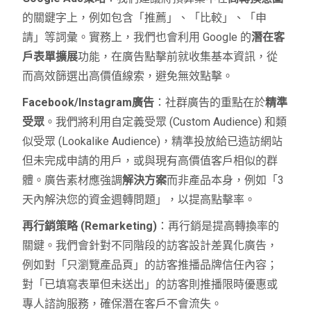
的關鍵字上，例如包含「推薦」、「比較」、「申
請」等詞彙。實務上，我們也會利用 Google 的
潛在客
戶表單擴展
功能，在廣告點擊前就收集基本資訊，從
而高效篩選出高價值線索，避免無效點擊。
Facebook/Instagram廣告
：社群廣告的重點在於
精準
受眾
。我們將利用自定義受眾 (Custom Audience) 和類
似受眾 (Lookalike Audience)，精準投放給已造訪網站
但未完成申請的用戶，或與現有高價值客戶相似的群
體。廣告素材應強調
解決方案
而非產品本身，例如「3
天內解決您的資金週轉問題」，以提高點擊率。
再行銷策略 (Remarketing)
：再行銷是提高轉換率的
關鍵。我們會針對不同階段的訪客設計差異化廣告，
例如對「只瀏覽產品頁」的訪客推播品牌信任內容；
對「已填寫表單但未送出」的訪客則推播限時優惠或
專人諮詢服務，確保潛在客戶不會流失。