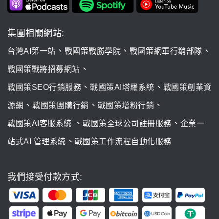
集團相關網站:
、
、
、
台灣AI第一站
戰國策戰勝學院
戰國策網軍行銷部隊
、
戰國策戰將招募網站
、
、
戰國策SEO行銷服務
戰國策AI塔羅系統
戰國策創業資
、
、
、
源網
戰國策團購行銷
戰國策增粉行銷
、
、
戰國策AI客服系統
戰國策全球公司註冊服務
企業一
、
站式AI 管理系統
戰國策工作流程自動化服務
我們接受付款方式: