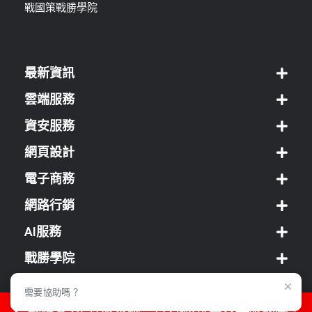
戰國策戰勝學院
最新資訊
雲端服務
資安服務
網頁設計
電子商務
網路行銷
AI服務
戰勝學院
經銷方案
需要協助嗎？
戰國策 AI 客服系統，可1抵5位真人客服成本！
客服中心