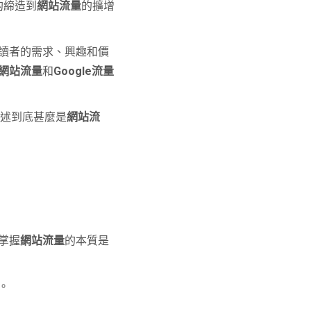
的締造到
網站流量
的擴增
讀者的需求、興趣和價
網站流量
和
Google流量
詳述到底甚麼是
網站流
掌握
網站流量
的本質是
。