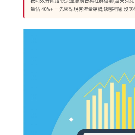
按時效分兩路:快流量靠廣告與社群檔期(當天有感、停
量佔 40%+ — 先盤點現有流量結構,缺哪補哪:沒