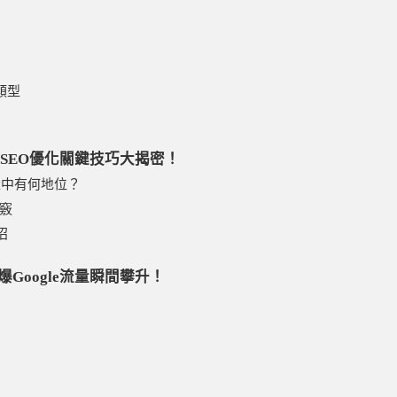
類型
，SEO優化關鍵技巧大揭密！
量中有何地位？
關竅
招
Google流量瞬間攀升！