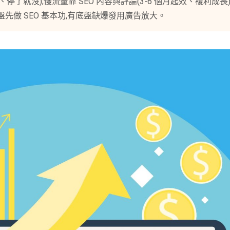
了就沒);慢流量靠 SEO 內容與評論(3-6 個月起效、複利成
底盤先做 SEO 基本功,有底盤缺爆發用廣告放大。